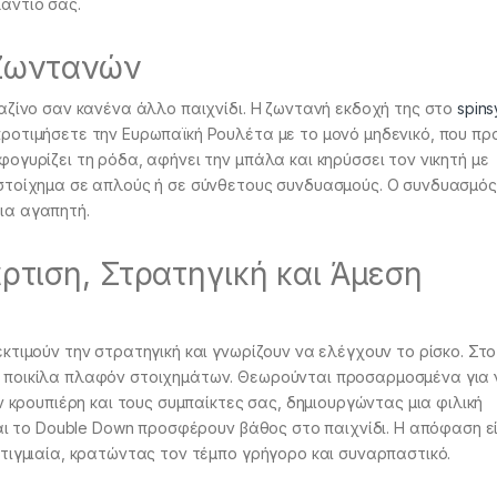
άντιο σας.
 Ζωντανών
καζίνο σαν κανένα άλλο παιχνίδι. Η ζωντανή εκδοχή της στο
spins
προτιμήσετε την Ευρωπαϊκή Ρουλέτα με το μονό μηδενικό, που πρ
φογυρίζει τη ρόδα, αφήνει την μπάλα και κηρύσσει τον νικητή με
 στοίχημα σε απλούς ή σε σύνθετους συνδυασμούς. Ο συνδυασμός
ια αγαπητή.
τιση, Στρατηγική και Άμεση
κτιμούν την στρατηγική και γνωρίζουν να ελέγχουν το ρίσκο. Στο 
ε ποικίλα πλαφόν στοιχημάτων. Θεωρούνται προσαρμοσμένα για 
ον κρουπιέρη και τους συμπαίκτες σας, δημιουργώντας μια φιλική
 και το Double Down προσφέρουν βάθος στο παιχνίδι. Η απόφαση ε
στιγμιαία, κρατώντας τον τέμπο γρήγορο και συναρπαστικό.