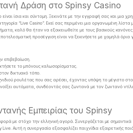
τανή Δράση στο Spinsy Casino
 είναι ίσια και σύντομη. Ξεκινάτε με την εγγραφή σας και μια χρ
ηγορία “Live Casino”. Εκεί σας περιμένει μια οργανωμένη λίστα 
ήματα, καλό θα ήταν να εξοικειωθείτε με τους βασικούς κανόνες 
αποτελεσματική προσέγγιση είναι να ξεκινήσετε με χαμηλά όρια 
ν επιβεβαίωση.
οκτήσετε το μπόνους καλωσορίσματος.
στον δικτυακό τόπο.
ιχνιδιού ρουλέτας που σας αρέσει, έχοντας υπόψη το μέγιστο στο
α ανοίξει αυτόματα, συνδέοντάς σας ζωντανά με τον ζωντανό ντίλ
τανής Εμπειρίας του Spinsy
σφορά με στόχο την ελληνική αγορά. Συνεργάζεται με σημαντικά
ay Live. Αυτή η συνεργασία εξασφαλίζει παιχνίδια εξαιρετικής πο