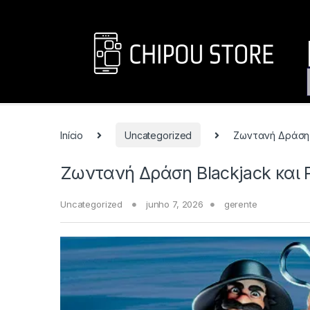
Início
Uncategorized
Ζωντανή Δράση B
Ζωντανή Δράση Blackjack και 
Uncategorized
junho 7, 2026
gerente