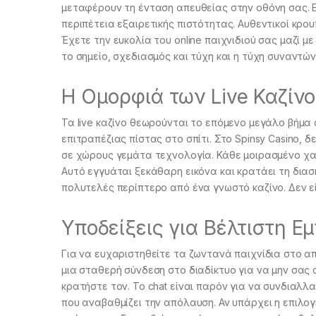
μεταφέρουν τη ένταση απευθείας στην οθόνη σας. Επ
περιπέτεια εξαιρετικής πιστότητας. Αυθεντικοί κρου
Έχετε την ευκολία του online παιχνιδιού σας μαζί 
το σημείο, σχεδιασμός και τύχη και η τύχη συναντώ
Η Ομορφιά των Live Καζίνο
Τα live καζίνο θεωρούνται το επόμενο μεγάλο βήμα
επιτραπέζιας πίστας στο σπίτι. Στο Spinsy Casino, 
σε χώρους γεμάτα τεχνολογία. Κάθε μοιρασμένο χα
Αυτό εγγυάται ξεκάθαρη εικόνα και κρατάει τη διασ
πολυτελές περίπτερο από ένα γνωστό καζίνο. Δεν 
Υποδείξεις για Βέλτιστη Ε
Για να ευχαριστηθείτε τα ζωντανά παιχνίδια στο α
μια σταθερή σύνδεση στο διαδίκτυο για να μην σας 
κρατήστε τον. Το chat είναι παρόν για να συνδιαλλα
που αναβαθμίζει την απόλαυση. Αν υπάρχει η επιλογ