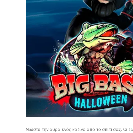
Νιώστε την αύρα ενός καζίνο από το σπίτι σας. Οι ζ