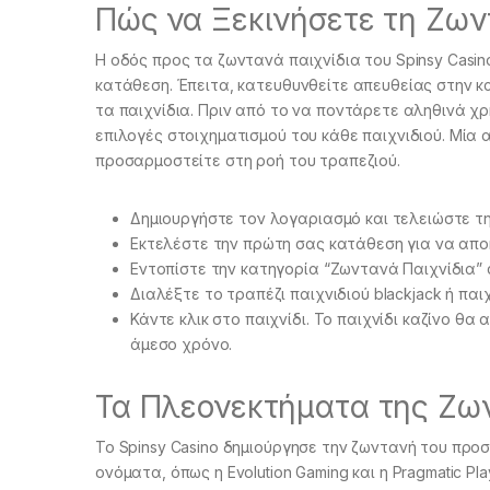
Πώς να Ξεκινήσετε τη Ζων
Η οδός προς τα ζωντανά παιχνίδια του Spinsy Casino
κατάθεση. Έπειτα, κατευθυνθείτε απευθείας στην κατ
τα παιχνίδια. Πριν από το να ποντάρετε αληθινά χρ
επιλογές στοιχηματισμού του κάθε παιχνιδιού. Μία 
προσαρμοστείτε στη ροή του τραπεζιού.
Δημιουργήστε τον λογαριασμό και τελειώστε τη
Εκτελέστε την πρώτη σας κατάθεση για να απ
Εντοπίστε την κατηγορία “Ζωντανά Παιχνίδια” 
Διαλέξτε το τραπέζι παιχνιδιού blackjack ή πα
Κάντε κλικ στο παιχνίδι. Το παιχνίδι καζίνο θ
άμεσο χρόνο.
Τα Πλεονεκτήματα της Ζων
Το Spinsy Casino δημιούργησε την ζωντανή του προ
ονόματα, όπως η Evolution Gaming και η Pragmatic Pl