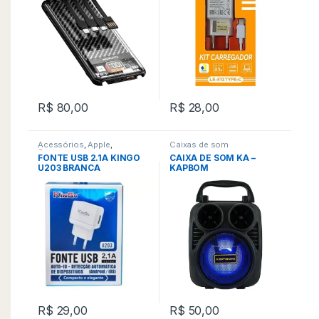
R$
80,00
R$
28,00
Acessórios
,
Apple
,
Caixas de som
Samsung
FONTE USB 2.1A KINGO
CAIXA DE SOM KA –
U203 BRANCA
KAPBOM
R$
29,00
R$
50,00