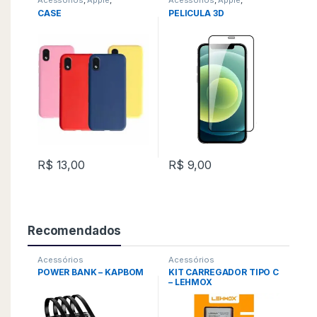
Acessórios
,
Apple
,
Acessórios
,
Apple
,
Motorola
,
Samsung
,
Xiaomi
Motorola
,
Samsung
,
Xiaomi
CASE
PELICULA 3D
R$
13,00
R$
9,00
Recomendados
Acessórios
Acessórios
POWER BANK – KAPBOM
KIT CARREGADOR TIPO C
– LEHMOX