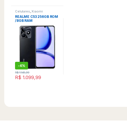
Celulares
,
Xiaomi
REALME C53 256GB ROM
/8GB RAM
-
4%
R$
1.149,99
R$
1.099,99