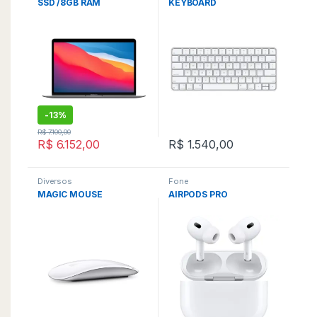
SSD /8GB RAM
KEYBOARD
-
13%
R$
7.100,00
R$
6.152,00
R$
1.540,00
Diversos
Fone
MAGIC MOUSE
AIRPODS PRO