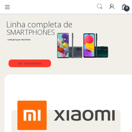
0
L
i
n
h
a
c
o
m
p
l
e
t
a
d
e
S
M
A
R
T
P
H
O
N
E
S
c
o
m
p
r
e
ç
o
s
i
n
c
r
í
v
e
i
s
Ver Smartphones