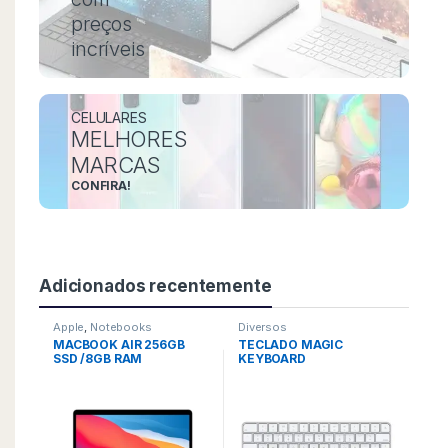
preços
incríveis
CELULARES
MELHORES
MARCAS
CONFIRA!
Adicionados recentemente
Apple
,
Notebooks
Diversos
MACBOOK AIR 256GB
TECLADO MAGIC
SSD /8GB RAM
KEYBOARD