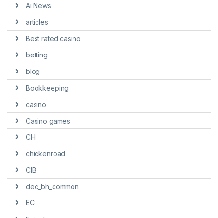
Ai News
articles
Best rated casino
betting
blog
Bookkeeping
casino
Casino games
CH
chickenroad
CIB
dec_bh_common
EC