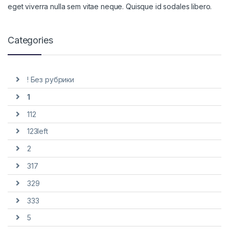
eget viverra nulla sem vitae neque. Quisque id sodales libero.
Categories
! Без рубрики
1
112
123left
2
317
329
333
5