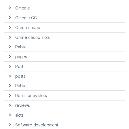
Omegle
Omegle CC
Online casino
Online casino slots
Pablic
pages
Post
posts
Public
Real money slots
reviews
slots
Software development