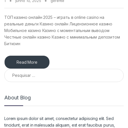
1
junho 10, 2025
gerente
ТОП казино онлайн 2025 – играть в online casino на
реальные деньги Казино онлайн Лицензионное казино
Мобильное казино Казино с моментальным выводом
Честные онлайн казино Казино с минимальным депозитом
Биткоин
Read More
Pesquisar por:
About Blog
Lorem ipsum dolor sit amet, consectetur adipiscing elit. Sed
tincidunt, erat in malesuada aliquam, est erat faucibus purus,