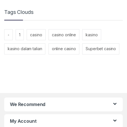
Tags Clouds
-
1
casino
casino online
kasino
kasino dalam talian
online casino
Superbet casino
We Recommend
My Account