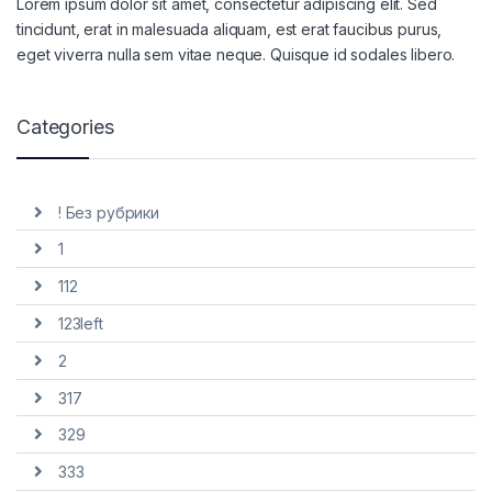
Lorem ipsum dolor sit amet, consectetur adipiscing elit. Sed
tincidunt, erat in malesuada aliquam, est erat faucibus purus,
eget viverra nulla sem vitae neque. Quisque id sodales libero.
Categories
! Без рубрики
1
112
123left
2
317
329
333