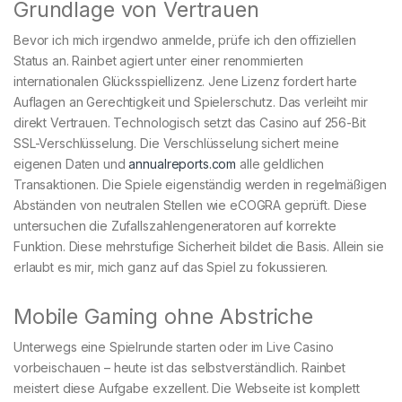
Grundlage von Vertrauen
Bevor ich mich irgendwo anmelde, prüfe ich den offiziellen
Status an. Rainbet agiert unter einer renommierten
internationalen Glücksspiellizenz. Jene Lizenz fordert harte
Auflagen an Gerechtigkeit und Spielerschutz. Das verleiht mir
direkt Vertrauen. Technologisch setzt das Casino auf 256-Bit
SSL-Verschlüsselung. Die Verschlüsselung sichert meine
eigenen Daten und
annualreports.com
alle geldlichen
Transaktionen. Die Spiele eigenständig werden in regelmäßigen
Abständen von neutralen Stellen wie eCOGRA geprüft. Diese
untersuchen die Zufallszahlengeneratoren auf korrekte
Funktion. Diese mehrstufige Sicherheit bildet die Basis. Allein sie
erlaubt es mir, mich ganz auf das Spiel zu fokussieren.
Mobile Gaming ohne Abstriche
Unterwegs eine Spielrunde starten oder im Live Casino
vorbeischauen – heute ist das selbstverständlich. Rainbet
meistert diese Aufgabe exzellent. Die Webseite ist komplett