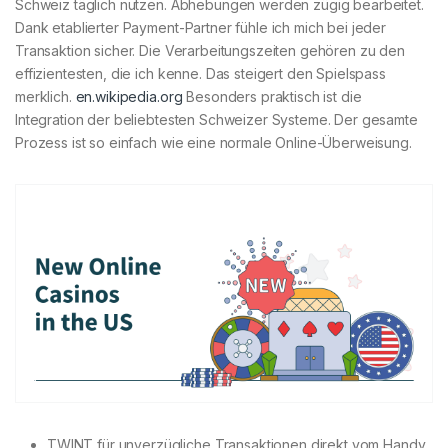
Schweiz täglich nutzen. Abhebungen werden zügig bearbeitet.
Dank etablierter Payment-Partner fühle ich mich bei jeder
Transaktion sicher. Die Verarbeitungszeiten gehören zu den
effizientesten, die ich kenne. Das steigert den Spielspass
merklich.
en.wikipedia.org
Besonders praktisch ist die
Integration der beliebtesten Schweizer Systeme. Der gesamte
Prozess ist so einfach wie eine normale Online-Überweisung.
TWINT für unverzügliche Transaktionen direkt vom Handy