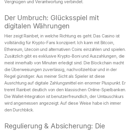
Vergnügen und Verantwortung verbindet.
Der Umbruch: Glücksspiel mit
digitalen Währungen
Hier zeigt Rainbet, in welche Richtung es geht. Das Casino ist
vollständig für Krypto-Fans konzipiert. Ich kann mit Bitcoin,
Ethereum, Litecoin und alternativen Coins einzahlen und spielen.
Zusätzlich gibt es exklusive Krypto-Boni und Auszahlungen, die
meist innerhalb von Minuten erledigt sind. Die Blockchain macht
die Überweisungen zuverlässig, nachvollziehbar und in der
Regel günstiger. Aus meiner Sicht als Spieler ist diese
Ausrichtung auf digitale Zahlungsmittel ein enormer Pluspunkt. Er
trennt Rainbet deutlich von den klassischen Online-Spielbanken.
Die Wallet-Integration ist benutzerfreundlich, der Umtauschkurs
wird angemessen angezeigt. Auf diese Weise habe ich immer
den Durchblick.
Regulierung & Absicherung: Die