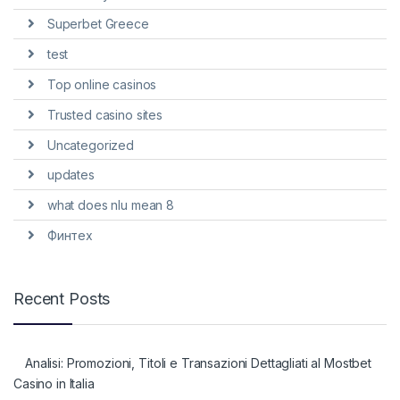
Superbet Greece
test
Top online casinos
Trusted casino sites
Uncategorized
updates
what does nlu mean 8
Финтех
Recent Posts
Analisi: Promozioni, Titoli e Transazioni Dettagliati al Mostbet
Casino in Italia