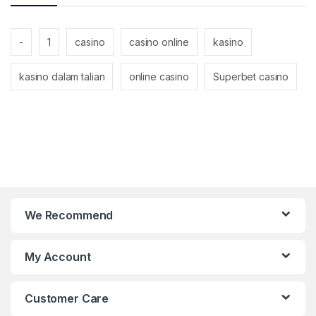
-
1
casino
casino online
kasino
kasino dalam talian
online casino
Superbet casino
We Recommend
My Account
Customer Care