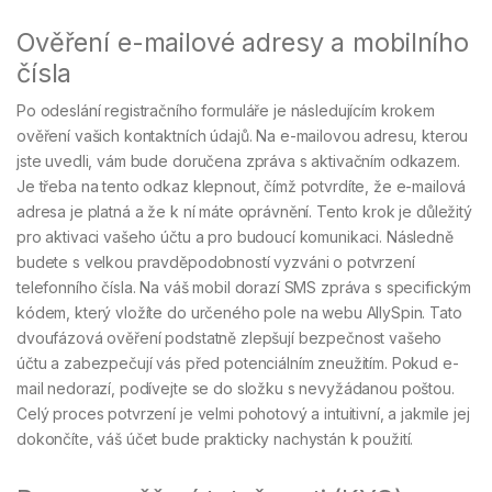
Ověření e-mailové adresy a mobilního
čísla
Po odeslání registračního formuláře je následujícím krokem
ověření vašich kontaktních údajů. Na e-mailovou adresu, kterou
jste uvedli, vám bude doručena zpráva s aktivačním odkazem.
Je třeba na tento odkaz klepnout, čímž potvrdíte, že e-mailová
adresa je platná a že k ní máte oprávnění. Tento krok je důležitý
pro aktivaci vašeho účtu a pro budoucí komunikaci. Následně
budete s velkou pravděpodobností vyzváni o potvrzení
telefonního čísla. Na váš mobil dorazí SMS zpráva s specifickým
kódem, který vložíte do určeného pole na webu AllySpin. Tato
dvoufázová ověření podstatně zlepšují bezpečnost vašeho
účtu a zabezpečují vás před potenciálním zneužitím. Pokud e-
mail nedorazí, podívejte se do složku s nevyžádanou poštou.
Celý proces potvrzení je velmi pohotový a intuitivní, a jakmile jej
dokončíte, váš účet bude prakticky nachystán k použití.