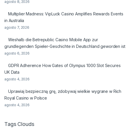
agosto 8, 2026
Multiplier Madness: VipLuck Casino Amplifies Rewards Events
in Australia
agosto 7, 2026
Weshalb die Betrepublic Casino Mobile App zur
grundlegenden Spieler-Geschichte in Deutschland geworden ist
agosto 6, 2026
GDPR Adherence How Gates of Olympus 1000 Slot Secures
UK Data
agosto 4, 2026
Uprawiaj bezpieczną grę, zdobywaj wielkie wygrane w Rich
Royal Casino w Polsce
agosto 4, 2026
Tags Clouds