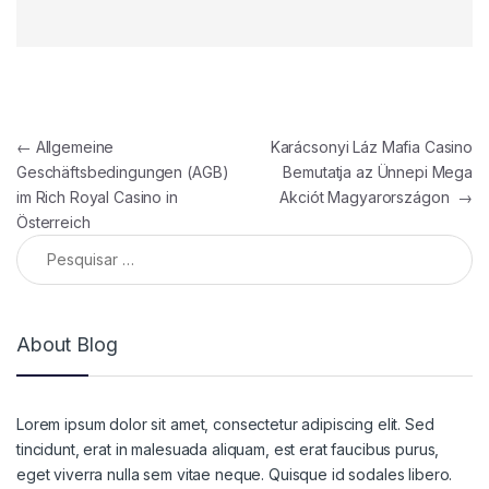
Navegação de Post
←
Allgemeine
Karácsonyi Láz Mafia Casino
Geschäftsbedingungen (AGB)
Bemutatja az Ünnepi Mega
im Rich Royal Casino in
Akciót Magyarországon
→
Österreich
Pesquisar por:
About Blog
Lorem ipsum dolor sit amet, consectetur adipiscing elit. Sed
tincidunt, erat in malesuada aliquam, est erat faucibus purus,
eget viverra nulla sem vitae neque. Quisque id sodales libero.