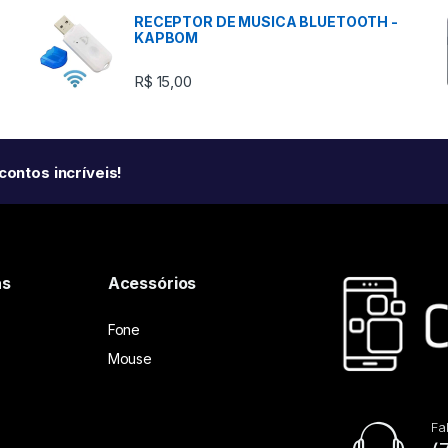
RECEPTOR DE MUSICA BLUETOOTH -
KAPBOM
R$
15,00
ontos incríveis!
as
Acessórios
Fone
Mouse
Fa