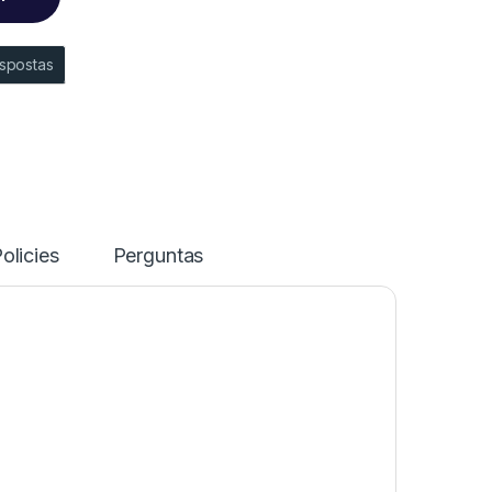
spostas
olicies
Perguntas