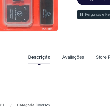
Perguntas e Re
Descrição
Avaliações
Store P
U:
1
Categoria:
Diversos