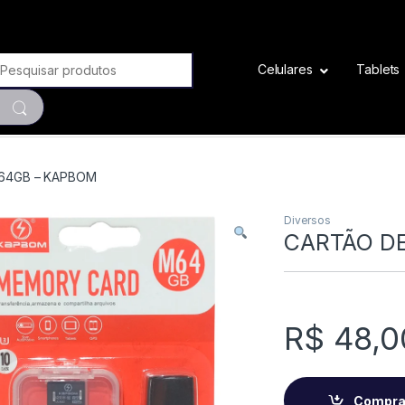
Search for:
Celulares
Tablets
64GB – KAPBOM
Diversos
CARTÃO D
R$
48,0
Compra