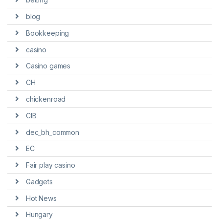
blog
Bookkeeping
casino
Casino games
CH
chickenroad
CIB
dec_bh_common
EC
Fair play casino
Gadgets
Hot News
Hungary