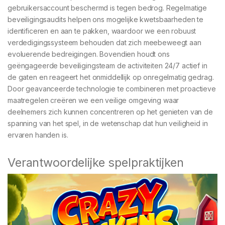
gebruikersaccount beschermd is tegen bedrog. Regelmatige
beveiligingsaudits helpen ons mogelijke kwetsbaarheden te
identificeren en aan te pakken, waardoor we een robuust
verdedigingssysteem behouden dat zich meebeweegt aan
evoluerende bedreigingen. Bovendien houdt ons
geëngageerde beveiligingsteam de activiteiten 24/7 actief in
de gaten en reageert het onmiddellijk op onregelmatig gedrag.
Door geavanceerde technologie te combineren met proactieve
maatregelen creëren we een veilige omgeving waar
deelnemers zich kunnen concentreren op het genieten van de
spanning van het spel, in de wetenschap dat hun veiligheid in
ervaren handen is.
Verantwoordelijke spelpraktijken