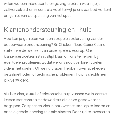
willen we een interessante omgeving creëren waarin je je
zelfverzekerd en in controle voelt terwijl je ons aanbod verkent
en geniet van de spanning van het spel.
Klantenondersteuning en -hulp
Hoe kun je genieten van een soepele spelervaring zonder
betrouwbare ondersteuning? Bij Chicken Road Game Casino
stellen we de wensen van onze spelers voorop. Ons
klantenserviceteam staat altijd klaar om ons te helpen bij
eventuele problemen, zodat we ons nooit verloren voelen
tijdens het spelen. Of we nu vragen hebben over spelregels,
betaalmethoden of technische problemen, hulp is slechts een
klik verwijderd.
Via live chat, e-mail of telefonische hulp kunnen we in contact
komen met ervaren medewerkers die onze gamewensen
begrijpen. Ze spannen zich in om kwesties snel op te lossen en
onze algehele ervaring te optimaliseren. Door tijd te investeren