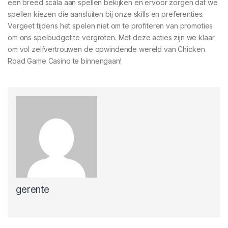
een breed scala aan spellen bekijken en ervoor zorgen dat we
spellen kiezen die aansluiten bij onze skills en preferenties.
Vergeet tijdens het spelen niet om te profiteren van promoties
om ons spelbudget te vergroten. Met deze acties zijn we klaar
om vol zelfvertrouwen de opwindende wereld van Chicken
Road Game Casino te binnengaan!
gerente