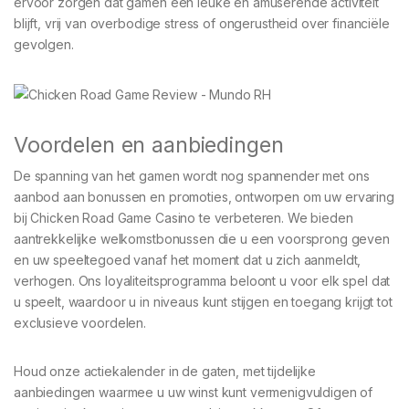
ervoor zorgen dat gamen een leuke en amuserende activiteit
blijft, vrij van overbodige stress of ongerustheid over financiële
gevolgen.
Voordelen en aanbiedingen
De spanning van het gamen wordt nog spannender met ons
aanbod aan bonussen en promoties, ontworpen om uw ervaring
bij Chicken Road Game Casino te verbeteren. We bieden
aantrekkelijke welkomstbonussen die u een voorsprong geven
en uw speeltegoed vanaf het moment dat u zich aanmeldt,
verhogen. Ons loyaliteitsprogramma beloont u voor elk spel dat
u speelt, waardoor u in niveaus kunt stijgen en toegang krijgt tot
exclusieve voordelen.
Houd onze actiekalender in de gaten, met tijdelijke
aanbiedingen waarmee u uw winst kunt vermenigvuldigen of