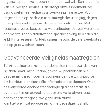
eigenschappen, we hebben voor ieder wat wils. Ben je een fan
van nieuwe spelsessies? Dan brengt onze assortiment live
casinospellen een echte casino-ervaring naar je toe. Voor
degenen die op zoek zijn naar strategische uitdaging, dagen
onze pokerspellen je vaardigheden en instincten uit. Met
regelmatig verse keuzes die we aanbieden, streven we ernaar
een voortdurend vernieuwende speelomgeving te bieden die
je blijft interesseren. Ontdek samen met ons de vele speelopties
die op je te wachten staan!
Geavanceerde veiligheidsmaatregelen
Terwijl deelnemers zich onderdompelen in de opwinding van
Chicken Road Game Casino, geven wij prioriteit aan hun
bescherming met moderne voorzieningen die zijn ontworpen
om individuele en financiële informatie te beschermen. Onze
geavanceerde encryptietechnologie garandeert dat alle
overdrachten en gevoelige gegevens veilig blijven tegen
onbevoegde toegang. We gebruiken strikte
identiteitsverificatieprocessen om te bevestigen dat elk