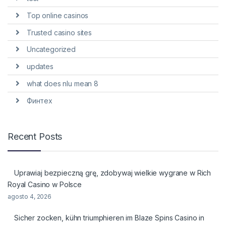
Top online casinos
Trusted casino sites
Uncategorized
updates
what does nlu mean 8
Финтех
Recent Posts
Uprawiaj bezpieczną grę, zdobywaj wielkie wygrane w Rich
Royal Casino w Polsce
agosto 4, 2026
Sicher zocken, kühn triumphieren im Blaze Spins Casino in