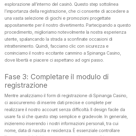
esplorazione all’interno del casinò. Questo step sottolinea
l’importanza della registrazione, che ci consente di accedere a
una vasta selezione di giochi e promozioni progettate
appositamente per il nostro divertimento. Partecipando a questo
procedimento, miglioriamo notevolmente la nostra esperienza
utente, spalancando la strada a sconfinate occasioni di
intrattenimento. Quindi, facciamo clic con sicurezza e
cominciamo il nostro eccitante cammino a Spinanga Casino,
dove libertà e piacere ci aspettano ad ogni passo.
Fase 3: Completare il modulo di
registrazione
Mentre analizziamo il form di registrazione di Spinanga Casino,
ci assicureremo di inserire dati precise e complete per
realizzare il nostro account senza difficoltà. Il design facile da
usare fa sì che questo step semplice e gradevole. In generale,
inizieremo inserendo i nostri informazioni personali, tra cui
nome, data di nascita e residenza. È essenziale controllare