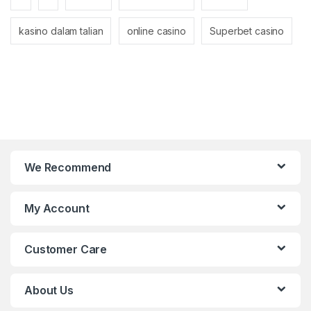
kasino dalam talian
online casino
Superbet casino
We Recommend
My Account
Customer Care
About Us