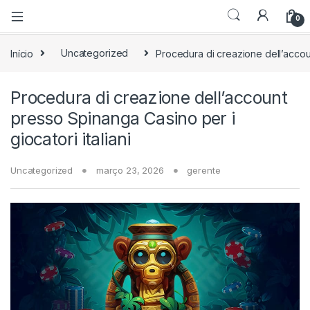
0
Início
Uncategorized
Procedura di creazione dell’accoun
Procedura di creazione dell’account
presso Spinanga Casino per i
giocatori italiani
Uncategorized
março 23, 2026
gerente