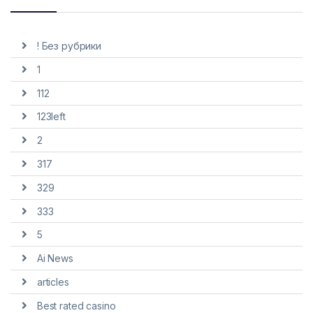
! Без рубрики
1
112
123left
2
317
329
333
5
Ai News
articles
Best rated casino