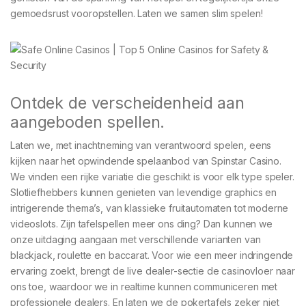
gemoedsrust vooropstellen. Laten we samen slim spelen!
Ontdek de verscheidenheid aan
aangeboden spellen.
Laten we, met inachtneming van verantwoord spelen, eens
kijken naar het opwindende spelaanbod van Spinstar Casino.
We vinden een rijke variatie die geschikt is voor elk type speler.
Slotliefhebbers kunnen genieten van levendige graphics en
intrigerende thema’s, van klassieke fruitautomaten tot moderne
videoslots. Zijn tafelspellen meer ons ding? Dan kunnen we
onze uitdaging aangaan met verschillende varianten van
blackjack, roulette en baccarat. Voor wie een meer indringende
ervaring zoekt, brengt de live dealer-sectie de casinovloer naar
ons toe, waardoor we in realtime kunnen communiceren met
professionele dealers. En laten we de pokertafels zeker niet