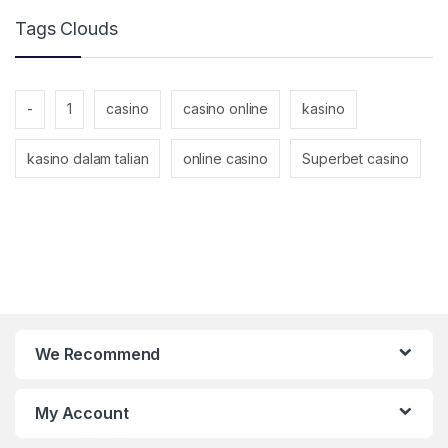
Tags Clouds
-
1
casino
casino online
kasino
kasino dalam talian
online casino
Superbet casino
We Recommend
My Account