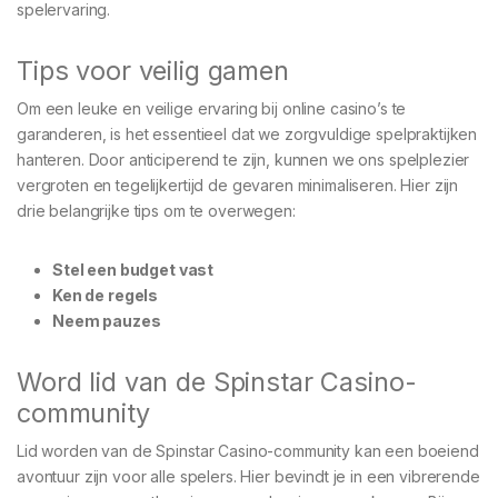
spelervaring.
Tips voor veilig gamen
Om een leuke en veilige ervaring bij online casino’s te
garanderen, is het essentieel dat we zorgvuldige spelpraktijken
hanteren. Door anticiperend te zijn, kunnen we ons spelplezier
vergroten en tegelijkertijd de gevaren minimaliseren. Hier zijn
drie belangrijke tips om te overwegen:
Stel een budget vast
Ken de regels
Neem pauzes
Word lid van de Spinstar Casino-
community
Lid worden van de Spinstar Casino-community kan een boeiend
avontuur zijn voor alle spelers. Hier bevindt je in een vibrerende