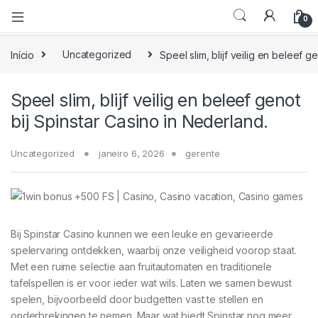
0
Início
Uncategorized
Speel slim, blijf veilig en beleef g
Speel slim, blijf veilig en beleef genot
bij Spinstar Casino in Nederland.
Uncategorized
janeiro 6, 2026
gerente
Bij Spinstar Casino kunnen we een leuke en gevarieerde
spelervaring ontdekken, waarbij onze veiligheid voorop staat.
Met een ruime selectie aan fruitautomaten en traditionele
tafelspellen is er voor ieder wat wils. Laten we samen bewust
spelen, bijvoorbeeld door budgetten vast te stellen en
onderbrekingen te nemen. Maar wat biedt Spinstar nog meer