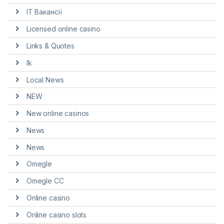
IT Вакансії
Licensed online casino
Links & Quotes
lk
Local News
NEW
New online casinos
News
News
Omegle
Omegle CC
Online casino
Online casino slots