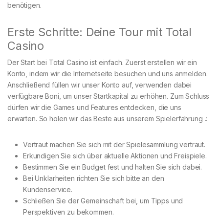
benötigen.
Erste Schritte: Deine Tour mit Total
Casino
Der Start bei Total Casino ist einfach. Zuerst erstellen wir ein
Konto, indem wir die Internetseite besuchen und uns anmelden.
Anschließend füllen wir unser Konto auf, verwenden dabei
verfügbare Boni, um unser Startkapital zu erhöhen. Zum Schluss
dürfen wir die Games und Features entdecken, die uns
erwarten. So holen wir das Beste aus unserem Spielerfahrung .:
Vertraut machen Sie sich mit der Spielesammlung vertraut.
Erkundigen Sie sich über aktuelle Aktionen und Freispiele.
Bestimmen Sie ein Budget fest und halten Sie sich dabei.
Bei Unklarheiten richten Sie sich bitte an den
Kundenservice.
Schließen Sie der Gemeinschaft bei, um Tipps und
Perspektiven zu bekommen.