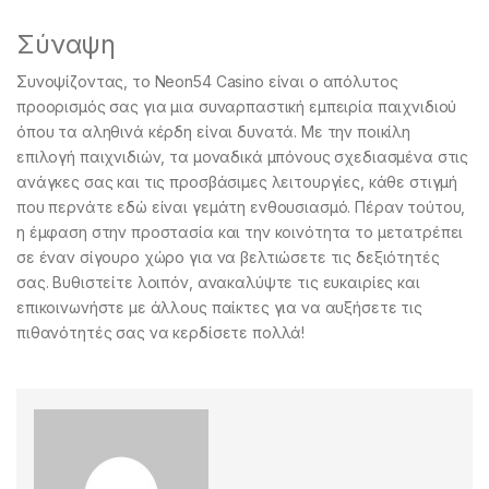
Σύναψη
Συνοψίζοντας, το Neon54 Casino είναι ο απόλυτος
προορισμός σας για μια συναρπαστική εμπειρία παιχνιδιού
όπου τα αληθινά κέρδη είναι δυνατά. Με την ποικίλη
επιλογή παιχνιδιών, τα μοναδικά μπόνους σχεδιασμένα στις
ανάγκες σας και τις προσβάσιμες λειτουργίες, κάθε στιγμή
που περνάτε εδώ είναι γεμάτη ενθουσιασμό. Πέραν τούτου,
η έμφαση στην προστασία και την κοινότητα το μετατρέπει
σε έναν σίγουρο χώρο για να βελτιώσετε τις δεξιότητές
σας. Βυθιστείτε λοιπόν, ανακαλύψτε τις ευκαιρίες και
επικοινωνήστε με άλλους παίκτες για να αυξήσετε τις
πιθανότητές σας να κερδίσετε πολλά!