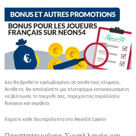
Δεν θα βρεθείτε εγκλωβισμένοι σε σύνθετους ελιγμούς.
Αντίθετα, θα απολαύσετε μια πλατφόρμα κατασκευασμένη
να βελτιώσει το παιχνίδι σας, παρέχοντας παράλληλα
διαύγεια και ακρίβεια.
Χαρείτε κάθε δευτερόλεπτο στο Neon54 Casino!
Προστατευμένες Συναλλαγές και