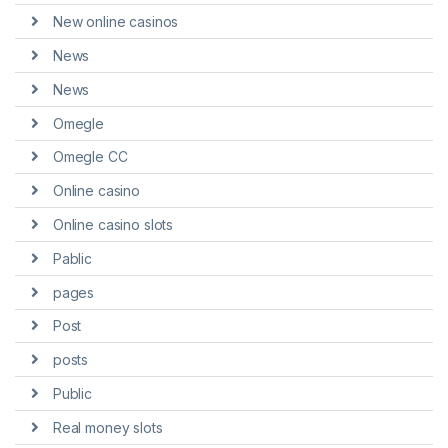
New online casinos
News
News
Omegle
Omegle CC
Online casino
Online casino slots
Pablic
pages
Post
posts
Public
Real money slots