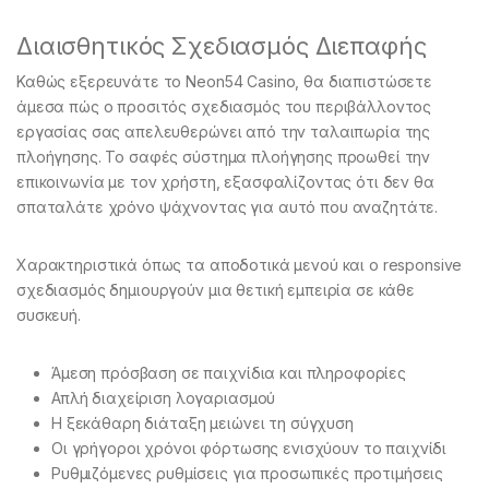
Διαισθητικός Σχεδιασμός Διεπαφής
Καθώς εξερευνάτε το Neon54 Casino, θα διαπιστώσετε
άμεσα πώς ο προσιτός σχεδιασμός του περιβάλλοντος
εργασίας σας απελευθερώνει από την ταλαιπωρία της
πλοήγησης. Το σαφές σύστημα πλοήγησης προωθεί την
επικοινωνία με τον χρήστη, εξασφαλίζοντας ότι δεν θα
σπαταλάτε χρόνο ψάχνοντας για αυτό που αναζητάτε.
Χαρακτηριστικά όπως τα αποδοτικά μενού και ο responsive
σχεδιασμός δημιουργούν μια θετική εμπειρία σε κάθε
συσκευή.
Άμεση πρόσβαση σε παιχνίδια και πληροφορίες
Απλή διαχείριση λογαριασμού
Η ξεκάθαρη διάταξη μειώνει τη σύγχυση
Οι γρήγοροι χρόνοι φόρτωσης ενισχύουν το παιχνίδι
Ρυθμιζόμενες ρυθμίσεις για προσωπικές προτιμήσεις