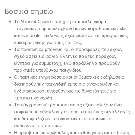
Βασικά σημεία
Το Neon54 Casino παρέχει μια ποικίλη γκάμα
παιχνιδιών, συμπεριλαμβανομένων παραδοσιακών slots
και live dealer επιλογών, εξασφαλίζοντας πραγματικές
ευκαιρίες νίκης για τους παίκτες.
Τα προσωπικά μπόνους και οι προσφορές που έχουν
σχεδιαστεί ειδικά για Έλληνες παίκτες παρέχουν
κίνητρα για συμμετοχή, ενώ παράλληλα προωθούν
πρακτικές υπεύθυνου παιχνιδιού.
Οι τακτικές ενημερώσεις και οι θεματικές εκδηλώσεις
διατηρούν την παιχνιδική εμπειρία ανανεωμένη και
ενδιαφέρουσα, ενισχύοντας τις δυνατότητες για
πραγματικά κέρδη.
Τα σύγχρονα μέτρα προστασίας εξασφαλίζουν ένα
ασφαλές περιβάλλον για προστατευμένες συναλλαγές
και διασφαλίζουν τα οικονομικά και προσωπικά
δεδομένα των παικτών.
Η πρόσβαση σε συμβουλές και καθοδήγηση από ειδικούς