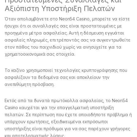
Αξιόπιστη Υποστήριξη Πελατών
Όταν απολαμβάνετε στο Neon54 Casino, μπορείτε να είστε
ήσυχοι ότι οι συναλλαγές σας είναι προστατευμένες με
προηγμένα μέτρα ασφαλείας. Αυτή η δέσμευση εγγυάται
ασφαλείς πληρωμές, επιτρέποντάς σας να συγκεντρωθείτε
στον πάθος του παιχνιδιού χωρίς να ανησυχείτε για τα
χρηματοοικονομικά σας στοιχεία.
Το καζίνο χρησιμοποιεί τεχνολογίες κρυπτογράφησης που
ασφαλίζουν τα δεδομένα σας και αποκλείουν την
ανεπιθύμητη πρόσβαση.
Εκτός από τα δυνατά πρωτόκολλα ασφαλείας, το Neon54
Casino καυχιέται για την επαγγελματική υποστήριξη
πελατών. Σε περίπτωση που έχετε οποιοδήποτε πρόβλημα ή
υπάρχουν ερωτήσεις, εξειδικευμένοι εκπρόσωποι
υποστήριξης είναι πρόθυμοι για να σας παρέχουν γρήγορες
και αποτελεσματικές λύσεις.