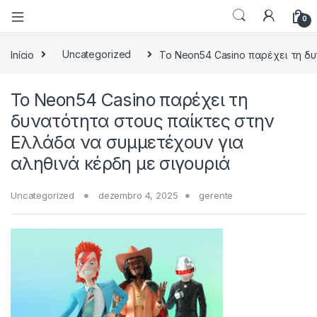
0
Início
Uncategorized
Το Neon54 Casino παρέχει τη δ
Το Neon54 Casino παρέχει τη
δυνατότητα στους παίκτες στην
Ελλάδα να συμμετέχουν για
αληθινά κέρδη με σιγουριά
Uncategorized
dezembro 4, 2025
gerente