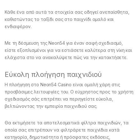
Κάθε ένα από αυτά τα στοιχεία σας οδηγεί ανεπαίσθητα,
καθιστώντας το ταξίδι σας στο παιχνίδι ομαλό και
ενδιαφέρον.
Με τη δέσμευση της Neon54 για έναν σαφή σχεδιασμό,
είστε εξοπλισμένοι για να εστιάσετε καλύτερα στη νίκη και
ελάχιστα στο να ανακαλύψετε πώς να την κατακτήσετε.
Εύκολη πλοήγηση παιχνιδιού
Η πλοήγηση στο Neon54 Casino είναι ομαλή χάρη στις
προσβάσιμες λειτουργίες του. Ο εύχρηστος προς το χρήστη
σχεδιασμός σάς επιτρέπει να περιηγείστε εύκολα,
βελτιώνοντας την εμπειρία παιχνιδιού σας.
Θα εκτιμήσετε τα αποτελεσματικά φίλτρα παιχνιδιών, τα
οποία σας επιτρέπουν να φιλτράρετε παιχνίδια κατά
κατηγορία, δημοτικότητα ή πρόσφατες εκδόσεις,