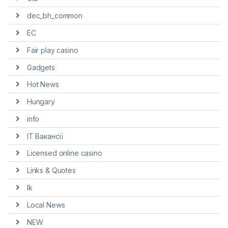
dec_bh_common
EC
Fair play casino
Gadgets
Hot News
Hungary
info
IT Вакансії
Licensed online casino
Links & Quotes
lk
Local News
NEW