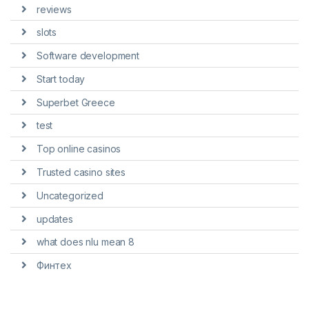
reviews
slots
Software development
Start today
Superbet Greece
test
Top online casinos
Trusted casino sites
Uncategorized
updates
what does nlu mean 8
Финтех