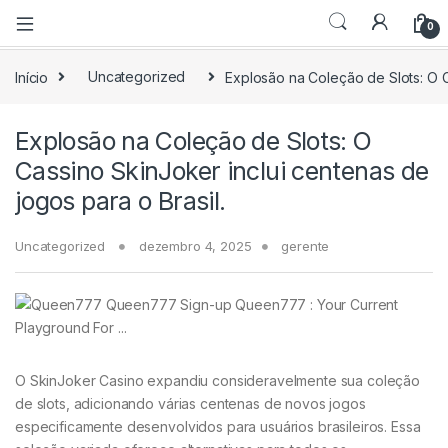
0
Início
Uncategorized
Explosão na Coleção de Slots: O C
Explosão na Coleção de Slots: O
Cassino SkinJoker inclui centenas de
jogos para o Brasil.
Uncategorized
dezembro 4, 2025
gerente
O SkinJoker Casino expandiu consideravelmente sua coleção
de slots, adicionando várias centenas de novos jogos
especificamente desenvolvidos para usuários brasileiros. Essa