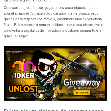
Com certeza, você pode jogar esses caça-níqueis no seu
aparelho móvel. A maioria dos cassinos online otimiza seus
games para dispositivos móveis, garantindo uma experiência
fluida. Basta checar a compatibilidade com o seu dispositivo e
aproveitar a jogabilidade inovadora a qualquer momento e em
qualquer lugar!