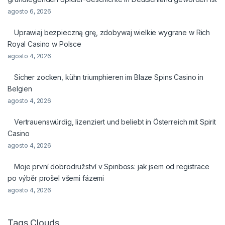
agosto 6, 2026
Uprawiaj bezpieczną grę, zdobywaj wielkie wygrane w Rich
Royal Casino w Polsce
agosto 4, 2026
Sicher zocken, kühn triumphieren im Blaze Spins Casino in
Belgien
agosto 4, 2026
Vertrauenswürdig, lizenziert und beliebt in Österreich mit Spirit
Casino
agosto 4, 2026
Moje první dobrodružství v Spinboss: jak jsem od registrace
po výběr prošel všemi fázemi
agosto 4, 2026
Tags Clouds