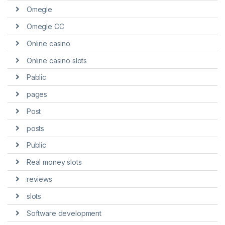
Omegle
Omegle CC
Online casino
Online casino slots
Pablic
pages
Post
posts
Public
Real money slots
reviews
slots
Software development