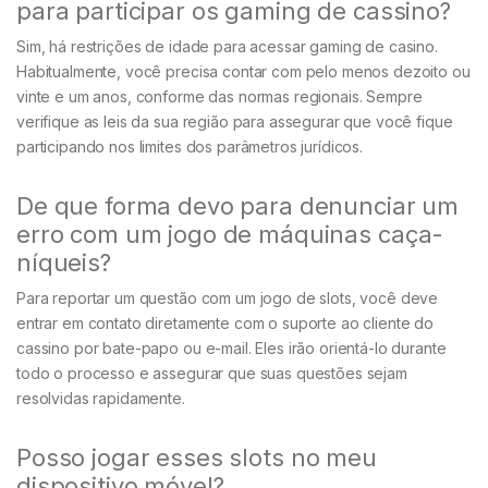
para participar os gaming de cassino?
Sim, há restrições de idade para acessar gaming de casino.
Habitualmente, você precisa contar com pelo menos dezoito ou
vinte e um anos, conforme das normas regionais. Sempre
verifique as leis da sua região para assegurar que você fique
participando nos limites dos parâmetros jurídicos.
De que forma devo para denunciar um
erro com um jogo de máquinas caça-
níqueis?
Para reportar um questão com um jogo de slots, você deve
entrar em contato diretamente com o suporte ao cliente do
cassino por bate-papo ou e-mail. Eles irão orientá-lo durante
todo o processo e assegurar que suas questões sejam
resolvidas rapidamente.
Posso jogar esses slots no meu
dispositivo móvel?