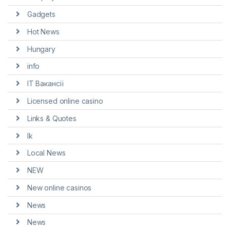
Gadgets
Hot News
Hungary
info
IT Вакансії
Licensed online casino
Links & Quotes
lk
Local News
NEW
New online casinos
News
News