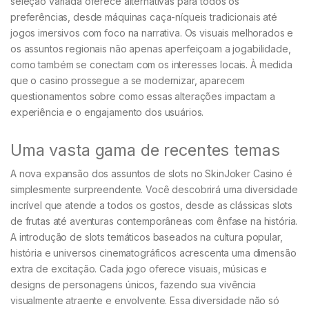
seleção variada oferece alternativas para todos os
preferências, desde máquinas caça-níqueis tradicionais até
jogos imersivos com foco na narrativa. Os visuais melhorados e
os assuntos regionais não apenas aperfeiçoam a jogabilidade,
como também se conectam com os interesses locais. À medida
que o casino prossegue a se modernizar, aparecem
questionamentos sobre como essas alterações impactam a
experiência e o engajamento dos usuários.
Uma vasta gama de recentes temas
A nova expansão dos assuntos de slots no SkinJoker Casino é
simplesmente surpreendente. Você descobrirá uma diversidade
incrível que atende a todos os gostos, desde as clássicas slots
de frutas até aventuras contemporâneas com ênfase na história.
A introdução de slots temáticos baseados na cultura popular,
história e universos cinematográficos acrescenta uma dimensão
extra de excitação. Cada jogo oferece visuais, músicas e
designs de personagens únicos, fazendo sua vivência
visualmente atraente e envolvente. Essa diversidade não só