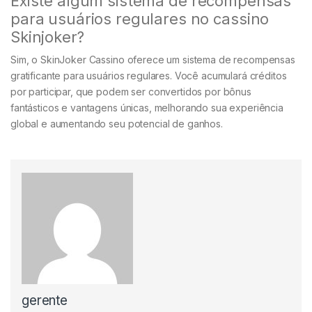
Existe algum sistema de recompensas
para usuários regulares no cassino
Skinjoker?
Sim, o SkinJoker Cassino oferece um sistema de recompensas
gratificante para usuários regulares. Você acumulará créditos
por participar, que podem ser convertidos por bônus
fantásticos e vantagens únicas, melhorando sua experiência
global e aumentando seu potencial de ganhos.
gerente