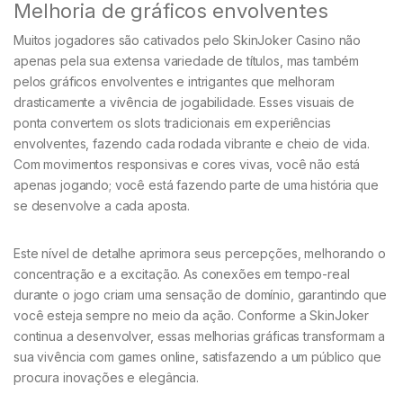
Melhoria de gráficos envolventes
Muitos jogadores são cativados pelo SkinJoker Casino não
apenas pela sua extensa variedade de títulos, mas também
pelos gráficos envolventes e intrigantes que melhoram
drasticamente a vivência de jogabilidade. Esses visuais de
ponta convertem os slots tradicionais em experiências
envolventes, fazendo cada rodada vibrante e cheio de vida.
Com movimentos responsivas e cores vivas, você não está
apenas jogando; você está fazendo parte de uma história que
se desenvolve a cada aposta.
Este nível de detalhe aprimora seus percepções, melhorando o
concentração e a excitação. As conexões em tempo-real
durante o jogo criam uma sensação de domínio, garantindo que
você esteja sempre no meio da ação. Conforme a SkinJoker
continua a desenvolver, essas melhorias gráficas transformam a
sua vivência com games online, satisfazendo a um público que
procura inovações e elegância.