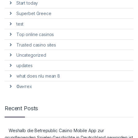
Start today
Superbet Greece
test
Top online casinos
Trusted casino sites
Uncategorized
updates
what does nlu mean 8
Финтех
Recent Posts
Weshalb die Betrepublic Casino Mobile App zur
grundlegenden Spieler-Geschichte in Deutschland geworden ist