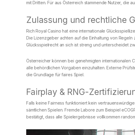
mit Dritten. Für aus Österreich stammende Nutzer, die au
Zulassung und rechtliche G
Rich Royal Casino hat eine internationale Glücksspielliz
Die Lizenzgeber achten auf die Einhaltung von Regeln
Glücksspielrecht an sich ist streng und unterscheidet 
Österreicher können bei genehmigten internationalen Ca
alle behördlichen Vorgaben einzuhalten. Externe Prüfst
die Grundlage für faires Spiel.
Fairplay & RNG-Zertifizieru
Falls keine Fairness funktioniert kein vertrauenswürdige
sämtlichen Spielen. Fremde Labore zum Beispiel eCOGR
bestätigt, dass alle Spielergebnisse vollkommen random