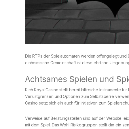
Die RTPs der Spielautomaten werden offengelegt und üb
einheimische Gemeinschaft ist diese ehrliche Umgebung ei
Achtsames Spielen und Spi
Rich Royal Casino stellt bereit hilfreiche Instrumente für
Verlustgrenzen und Optionen zum Selbstsperre verwende
Casino setzt sich ein auch für Initiativen zum Spielerschu
Verweise auf Beratungsstellen sind auf der Website le
mit dem Spiel. Das Wohl Risikogruppen stellt dar ein zen