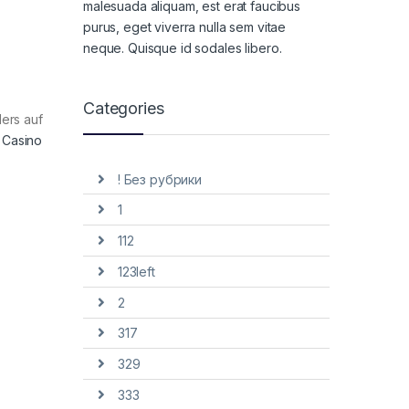
malesuada aliquam, est erat faucibus
purus, eget viverra nulla sem vitae
neque. Quisque id sodales libero.
Categories
ders auf
 Casino
! Без рубрики
1
112
123left
2
317
329
333