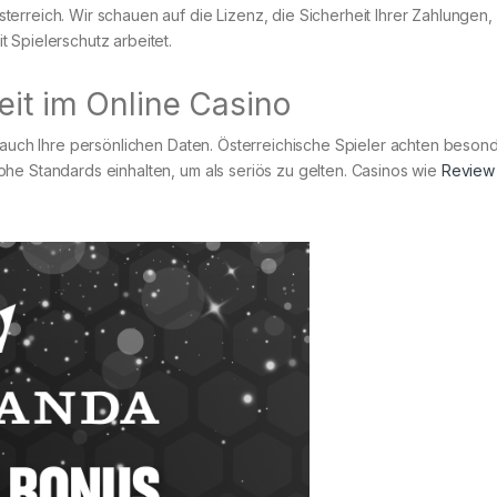
erreich. Wir schauen auf die Lizenz, die Sicherheit Ihrer Zahlungen,
 Spielerschutz arbeitet.
eit im Online Casino
n auch Ihre persönlichen Daten. Österreichische Spieler achten beson
he Standards einhalten, um als seriös zu gelten. Casinos wie
Review