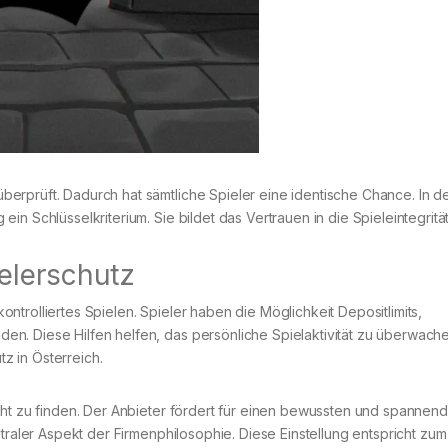
erprüft. Dadurch hat sämtliche Spieler eine identische Chance. In d
n Schlüsselkriterium. Sie bildet das Vertrauen in die Spieleintegrität
elerschutz
 kontrolliertes Spielen. Spieler haben die Möglichkeit Depositlimits,
n. Diese Hilfen helfen, das persönliche Spielaktivität zu überwach
tz in Österreich.
icht zu finden. Der Anbieter fördert für einen bewussten und spanne
traler Aspekt der Firmenphilosophie. Diese Einstellung entspricht zum