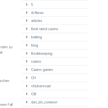
5
Ai News
articles
Best rated casino
betting
blog
änden zu
ll
Bookkeeping
casino
Casino games
CH
ischen
chickenroad
CIB
dec_bh_common
inem Fall