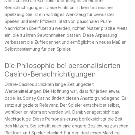
Deutschland die Kontrolle über maßgeschneiderte
Benachrichtigungen. Diese Funktion ist kein technisches
Spielzeug. Sie ist ein wichtiges Werkzeug für bewusstes
Spielen und mehr Effizienz. Statt von pauschalen Push-
Nachrichten überflutet zu werden, richten Nutzer präzise Alerts
ein, die zu ihren Gewohnheiten passen. Diese Anpassung
verbessert die Zufriedenheit und ermöglicht ein neues Maß an
Selbstbestimmung für den Spieler.
Die Philosophie bei personalisierten
Casino-Benachrichtigungen
Online-Casinos schickten lange Zeit ungezielt
Werbemitteilungen. Die Hoffnung war, dass für jeden etwas
dabei ist. Spinsy Casino ändert diesen Ansatz grundlegend. Es
setzt auf gezielte Relevanz. Der Spieler entscheidet selbst,
wortüber er informiert werden will. Damit verlagert sich das
Machtgefüge. Diese Personalisierung berücksichtigt die Zeit
des Nutzers. Sie schafft auch eine engere Beziehung zwischen
Plattform und Spieler etabliert. Für den deutschen Markt mit