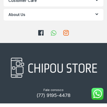
Customer Care
About Us
Fale conosco
(77) 9195-4478