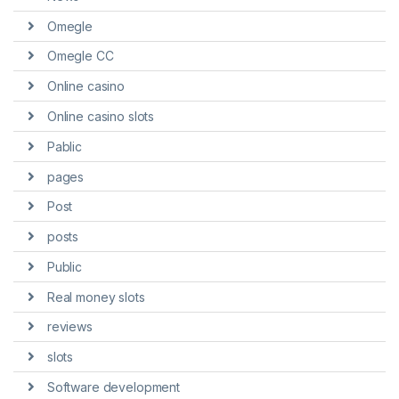
Omegle
Omegle CC
Online casino
Online casino slots
Pablic
pages
Post
posts
Public
Real money slots
reviews
slots
Software development