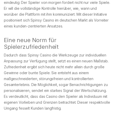
eindeutig: Der Spieler von morgen fordert nicht nur viele Spiele.
Er will die vollständige Kontrolle hierüber, wie, wann und
worüber die Plattform mit ihm kommuniziert. Mit dieser Initiative
positioniert sich Spinsy Casino im deutschen Markt als Vorreiter
eines kunden-zentrierten Ansatzes.
Eine neue Norm für
Spielerzufriedenheit
Dadurch dass Spinsy Casino die Werkzeuge zur individuellen
Anpassung zur Verfügung stellt, setzt es einen neuen Maßstab.
Zufriedenheit ergibt sich heute nicht mehr allein durch große
Gewinne oder bunte Spiele. Sie entsteht aus einem
maßgeschneiderten, störungsfreien und kontrollierten
Gesamterlebnis. Die Möglichkeit, sogar Benachrichtigungen zu
personalisieren, sendet ein starkes Signal der Wertschätzung.
Es verdeutlicht, dass das Casino den Spieler als Individuum mit
eigenen Vorlieben und Grenzen betrachtet. Dieser respektvolle
Umgang fesselt Kunden langfristig.