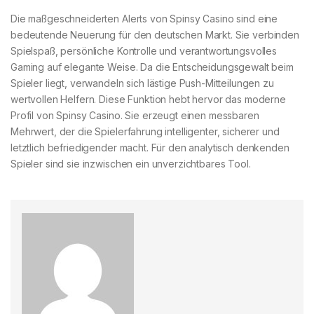
Die maßgeschneiderten Alerts von Spinsy Casino sind eine
bedeutende Neuerung für den deutschen Markt. Sie verbinden
Spielspaß, persönliche Kontrolle und verantwortungsvolles
Gaming auf elegante Weise. Da die Entscheidungsgewalt beim
Spieler liegt, verwandeln sich lästige Push-Mitteilungen zu
wertvollen Helfern. Diese Funktion hebt hervor das moderne
Profil von Spinsy Casino. Sie erzeugt einen messbaren
Mehrwert, der die Spielerfahrung intelligenter, sicherer und
letztlich befriedigender macht. Für den analytisch denkenden
Spieler sind sie inzwischen ein unverzichtbares Tool.