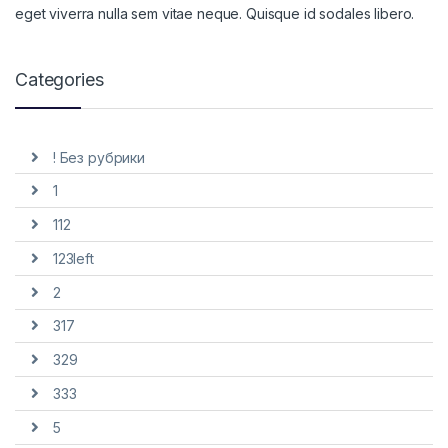
eget viverra nulla sem vitae neque. Quisque id sodales libero.
Categories
! Без рубрики
1
112
123left
2
317
329
333
5