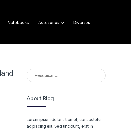
Notebooks
Acessórios
Diversos
Pesquisar por:
land
About Blog
Lorem ipsum dolor sit amet, consectetur
adipiscing elit. Sed tincidunt, erat in