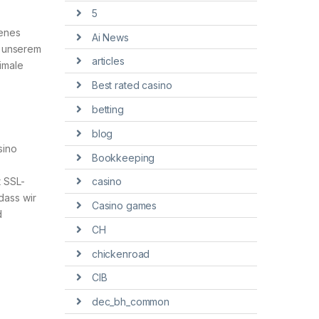
5
renes
Ai News
In unserem
articles
timale
Best rated casino
betting
blog
sino
Bookkeeping
t SSL-
casino
dass wir
Casino games
d
CH
chickenroad
CIB
dec_bh_common