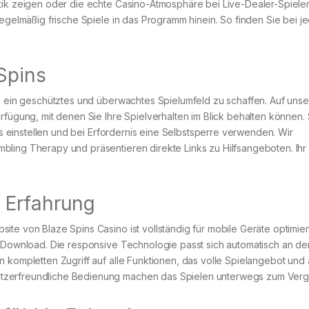
ktik zeigen oder die echte Casino-Atmosphäre bei Live-Dealer-Spiel
regelmäßig frische Spiele in das Programm hinein. So finden Sie bei 
Spins
e, ein geschütztes und überwachtes Spielumfeld zu schaffen. Auf unse
rfügung, mit denen Sie Ihre Spielverhalten im Blick behalten können. 
its einstellen und bei Erfordernis eine Selbstsperre verwenden. Wir
bling Therapy und präsentieren direkte Links zu Hilfsangeboten. Ihr
 Erfahrung
ite von Blaze Spins Casino ist vollständig für mobile Geräte optimier
p-Download. Die responsive Technologie passt sich automatisch an de
 kompletten Zugriff auf alle Funktionen, das volle Spielangebot und 
utzerfreundliche Bedienung machen das Spielen unterwegs zum Ver