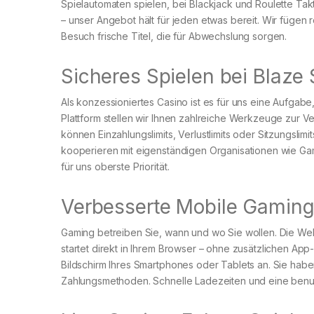
Spielautomaten spielen, bei Blackjack und Roulette Ta
– unser Angebot hält für jeden etwas bereit. Wir fügen 
Besuch frische Titel, die für Abwechslung sorgen.
Sicheres Spielen bei Blaze 
Als konzessioniertes Casino ist es für uns eine Aufgab
Plattform stellen wir Ihnen zahlreiche Werkzeuge zur Ve
können Einzahlungslimits, Verlustlimits oder Sitzungslim
kooperieren mit eigenständigen Organisationen wie Gam
für uns oberste Priorität.
Verbesserte Mobile Gaming
Gaming betreiben Sie, wann und wo Sie wollen. Die Webs
startet direkt in Ihrem Browser – ohne zusätzlichen Ap
Bildschirm Ihres Smartphones oder Tablets an. Sie haben
Zahlungsmethoden. Schnelle Ladezeiten und eine ben