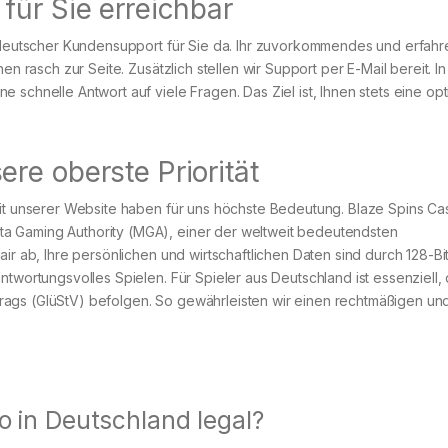
für Sie erreichbar
er deutscher Kundensupport für Sie da. Ihr zuvorkommendes und erfah
en rasch zur Seite. Zusätzlich stellen wir Support per E-Mail bereit. 
 schnelle Antwort auf viele Fragen. Das Ziel ist, Ihnen stets eine op
re oberste Priorität
eit unserer Website haben für uns höchste Bedeutung. Blaze Spins Ca
a Gaming Authority (MGA), einer der weltweit bedeutendsten
ir ab, Ihre persönlichen und wirtschaftlichen Daten sind durch 128-Bi
ntwortungsvolles Spielen. Für Spieler aus Deutschland ist essenziell, 
rags (GlüStV) befolgen. So gewährleisten wir einen rechtmäßigen un
o in Deutschland legal?