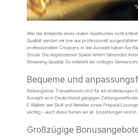
Wer die Ambiente eines realen Spieltisches nicht entbe
Qualität senden wir live aus professionell ausgestattet
professionellen Croupiers. In der Auswahl haben Sie Kl
Shows. Die angebotenen Spiele liefern führenden Anbiet
Streaming-Qualität. So entsteht ein richtiges Gemeinscha
Bequeme und anpassungsf
Reibungslose Transaktionen sind für ein erstklassiges 
Auswahl an in Deutschland gängigen Zahlungsmethoden
E-Wallets wie Skrill und Neteller sowie Prepaid-Lösung
wichtig – auch diese bieten wir an. Einzahlungen sind i
Großzügige Bonusangebote