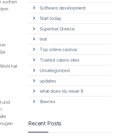
en suchen
Software development
jedem
Start today
Superbet Greece
test
rer
Top online casinos
Sie
Trusted casino sites
 Wohl hat
Uncategorized
updates
what does nlu mean 8
Финтех
t und
n
alle
Recent Posts
gnügen.