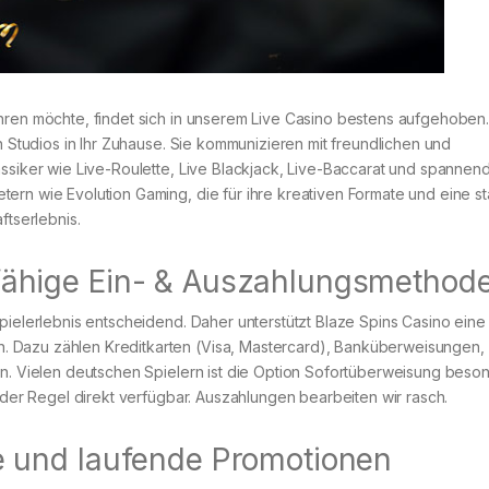
hren möchte, findet sich in unserem Live Casino bestens aufgehoben.
en Studios in Ihr Zuhause. Sie kommunizieren mit freundlichen und
assiker wie Live-Roulette, Live Blackjack, Live-Baccarat und spanne
ern wie Evolution Gaming, die für ihre kreativen Formate und eine st
ftserlebnis.
ähige Ein- & Auszahlungsmethod
Spielerlebnis entscheidend. Daher unterstützt Blaze Spins Casino ein
. Dazu zählen Kreditkarten (Visa, Mastercard), Banküberweisungen
en. Vielen deutschen Spielern ist die Option Sofortüberweisung beso
n der Regel direkt verfügbar. Auszahlungen bearbeiten wir rasch.
 und laufende Promotionen