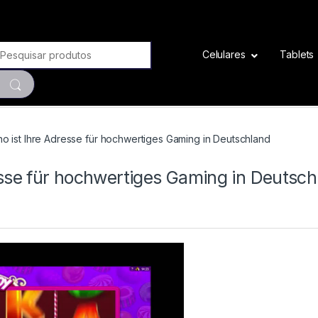
Search for:
Celulares
Tablets
no ist Ihre Adresse für hochwertiges Gaming in Deutschland
esse für hochwertiges Gaming in Deutsch