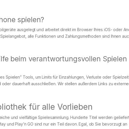
hone spielen?
obilgeräte ausgelegt und arbeitet direkt im Browser Ihres iOS- oder An
mte Spielangebot, alle Funktionen und Zahlungsmethoden sind Ihnen au
lfe beim verantwortungsvollen Spielen
s Spielen” Tools, um Limits für Einzahlungen, Verluste oder Spielzeit
oder dauerhaft ausschließen. Wir stellen außerdem Links zu extern
iothek für alle Vorlieben
iche und vielfältige Spielesammlung. Hunderte Titel werden geliefer
lay und Play’n GO sind nur ein Teil davon. Egal, ob Sie bevorzugt an