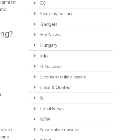
annt ist.
EC
land
Fair play casino
Gadgets
ung?
Hot News
Hungary
info
IT Вакансії
Licensed online casino
Links & Quotes
e
lk
Local News
NEW
erhalb
New online casinos
 eine