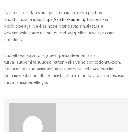
Tämä osio auttaa sinua ymmärtämään, mitkä pelit ovat
suosituimpia ja miksi
https://arctic-kasino.fi/
. Esimerkiksi
kolikkopelit ja live-kasinopelit tarjoavat ainutlaatuisia
kokemuksia, joten tutustu eri pelityyppeihin ja valitse omat
suosikkisi.
Luotettavat kasinot tarjoavat pelaajilleen erilaisia
turvallisuusominaisuuksia, kuten kaksivaiheisen todennuksen.
Tämä auttaa suojaamaan tiliäsi ja varojasi, jotta voit nauttia
pelaamisesta huoletta. Varmista, että kasino käyttää ajantasaisia
turvallisuusmenettelyjä.