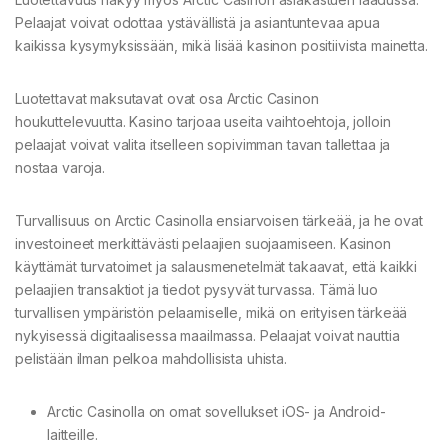
Pelaajat voivat odottaa ystävällistä ja asiantuntevaa apua
kaikissa kysymyksissään, mikä lisää kasinon positiivista mainetta.
Luotettavat maksutavat ovat osa Arctic Casinon
houkuttelevuutta. Kasino tarjoaa useita vaihtoehtoja, jolloin
pelaajat voivat valita itselleen sopivimman tavan tallettaa ja
nostaa varoja.
Turvallisuus on Arctic Casinolla ensiarvoisen tärkeää, ja he ovat
investoineet merkittävästi pelaajien suojaamiseen. Kasinon
käyttämät turvatoimet ja salausmenetelmät takaavat, että kaikki
pelaajien transaktiot ja tiedot pysyvät turvassa. Tämä luo
turvallisen ympäristön pelaamiselle, mikä on erityisen tärkeää
nykyisessä digitaalisessa maailmassa. Pelaajat voivat nauttia
pelistään ilman pelkoa mahdollisista uhista.
Arctic Casinolla on omat sovellukset iOS- ja Android-
laitteille.