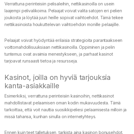
Verrattuna perinteisiin pelisaleihin, nettikasinoilla on usein
laajempi pelivalikoima. Pelaajat voivat valita satojen eri pelien
joukosta ja löytää juuri heille sopivat vaihtoehdot. Tämä tekee
nettikasinoista houkuttelevan vaihtoehdon monille pelaajille.
Pelaajat voivat hyödyntää erilaisia strategioita parantaakseen
voittomahdollisuuksiaan nettikasinoilla. Oppiminen ja pelin
tuntemus ovat avaimia menestykseen, ja parhaat kasinot
tarjoavat runsaasti tietoa ja resursseja.
Kasinot, joilla on hyviä tarjouksia
kanta-asiakkaille
Esimerkiksi, verrattuna perinteisiin kasinoihin, nettikasinot
mahdollistavat pelaamisen oman kodin mukavuudesta. Tämä
tarkoittaa, että voit nauttia suosikkipeliesi pelaamisesta milloin ja
missä tahansa, kunhan sinulla on internetyhteys.
Ennen kuin teet talletuksen, tarkista aina kasinon bonusehdot.