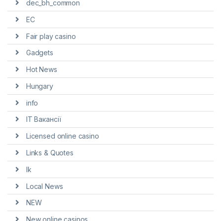
dec_bh_common
EC
Fair play casino
Gadgets
Hot News
Hungary
info
IT Вакансії
Licensed online casino
Links & Quotes
lk
Local News
NEW
New online casinos