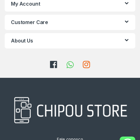
My Account
Customer Care
About Us
Fale conosco