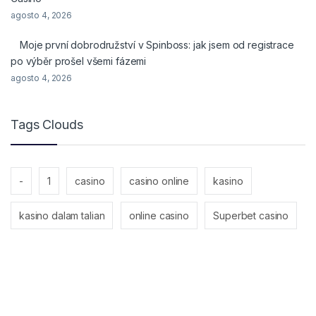
agosto 4, 2026
Moje první dobrodružství v Spinboss: jak jsem od registrace
po výběr prošel všemi fázemi
agosto 4, 2026
Tags Clouds
-
1
casino
casino online
kasino
kasino dalam talian
online casino
Superbet casino