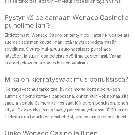
sillä se tarkoittaa, että tilin vahvistusprosessi on täysin valmis.
Pystynkö pelaamaan Wonaco Casinolla
puhelimellani?
Ehdottomasti. Wonaco Casino on tehty mobiililaitteille. Voit pelata
suoraan selaimen kautta ilman, että tarvitsee ladata mitään
sovellusta. Sivusto mukautuu automaattisesti puhelimesi
näyttöön, ja suurin osa peleistä pyörii moitteettomasti. Vakaa
internetyhteys on ainoa todellinen vaatimus.
Mikä on kierrätysvaatimus bonuksissa?
Kierrätysvaatimus tarkoittaa, kuinka monta kertaa bonuksen
summa on panostettava panoksena, ennen kuin voit nostaa siitä
saatuja voittoja. Esimerkiksi: jos saat 100 euron bonuksen, johon
liittyy 30x kierrätys, sinun täytyy panostaa yhteensä 3000 euroa.
Tarkista aina bonuksen omat ehdot, sillä vaatimukset muuttuvat.
Onko Wonaco Casino laillinen