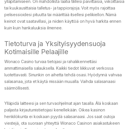
ylläpitämiseen. On mahdollista laatia tilillesi päivittäisiä, viikoittaisia
tai kuukausittaisia talletus- ja tappiorajoja. Voit myös rajoittaa
pelisessioidesi pituutta tai määrittää itsellesi pelikiellon. Nämä
keinot ovat saatavillasi, ja niiden käyttöä on hyvä harkita ennen
kuin kuin hankaluuksia ilmenee.
Tietoturva ja Yksityisyydensuoja
Kotimaisille Pelaajille
Wonaco Casino turvaa tietojasi ja rahaliikennettäsi
ammattimaisella salauksella. Kaikki tiedot liikkuvat verkossa
luotettavasti. Sinunkin on aihetta tehdä osasi. Hyödynnä vahvaa
salasanaa, jota et käytä missään muualla. Vaihda salasanaasi
säännöllisesti.
Ylläpidä laitteesi ja sen turvaohjelmat ajan tasalla. Älä koskaan
paljasta kirjautumistietojasi kenellekään. Oikea kasinon
henkilökunta ei koskaan pyydä salasanaasi. Jos saat outoja
viestejä, ota suoraan yhteyttä Wonaco Casinon asiakastukeen