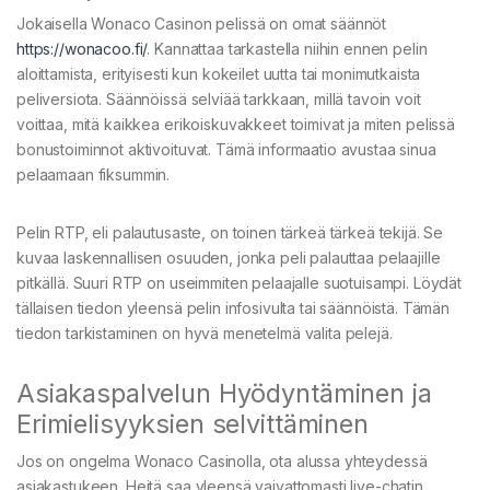
Jokaisella Wonaco Casinon pelissä on omat säännöt
https://wonacoo.fi/
. Kannattaa tarkastella niihin ennen pelin
aloittamista, erityisesti kun kokeilet uutta tai monimutkaista
peliversiota. Säännöissä selviää tarkkaan, millä tavoin voit
voittaa, mitä kaikkea erikoiskuvakkeet toimivat ja miten pelissä
bonustoiminnot aktivoituvat. Tämä informaatio avustaa sinua
pelaamaan fiksummin.
Pelin RTP, eli palautusaste, on toinen tärkeä tärkeä tekijä. Se
kuvaa laskennallisen osuuden, jonka peli palauttaa pelaajille
pitkällä. Suuri RTP on useimmiten pelaajalle suotuisampi. Löydät
tällaisen tiedon yleensä pelin infosivulta tai säännöistä. Tämän
tiedon tarkistaminen on hyvä menetelmä valita pelejä.
Asiakaspalvelun Hyödyntäminen ja
Erimielisyyksien selvittäminen
Jos on ongelma Wonaco Casinolla, ota alussa yhteydessä
asiakastukeen. Heitä saa yleensä vaivattomasti live-chatin,