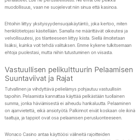
muodollisuus, vaan ne suojelevat niin sinua että kasinoa.
Ehtoihin liittyy yksityisyydensuojakäytäntö, joka kertoo, miten
henkilötietojasi käsitellään. Samalla ne määrittävät oikeutesi ja
velvollisuutesi, jos tilanteeseen liittyy kiista. Siellä ilmoitetaan
lisäksi, kuinka voit tehdä valituksen. Emme kykene tulkitsemaan
ehtoja puolestasi, mutta niihin tutustuminen on viisasta.
Vastuullisen pelikulttuurin Pelaamisen
Suuntaviivat ja Rajat
Tutvallinen ja viihdyttävä pelielämys pohjautuu vastuullisiin
tapoihin. Pelaamista kannattaa käyttää pelkästään tuollainen
summa, jonka häviämisestä ei aiheudu hankaluutta. Pelaaminen
on ajanvietettä, eikä ansiotyötä. Palkinnot eivät koskaan ole ikinä
taattuja, ja tappiot ovat osa pelaamisen perusluonteeseen.
Wonaco Casino antaa käyttöösi välineitä rajoitteiden