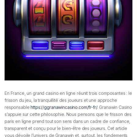
En France, un grand casino en ligne réunit trois composantes : le
frisson du jeu, la tranquillité des joueurs et une approche
responsable
https://ggranawincasino.com/fr-fr/
. Granawin Casino
s’appuie sur cette philosophie. Nous pensons que le frisson des
paris en ligne prend tout son sens dans un cadre de confiance,
transparent et conçu pour le bien-être des joueurs. Cet article
vous dévoile l’univers de Granawin et, surtout, les fondements