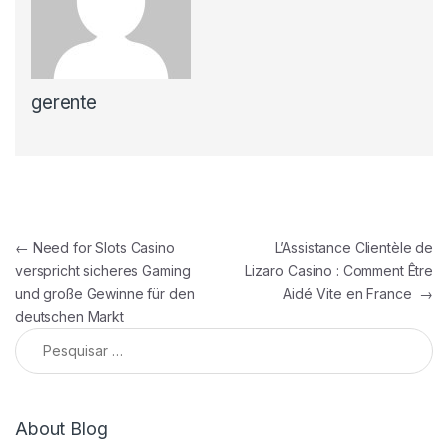
gerente
Navegação de Post
←
Need for Slots Casino
L’Assistance Clientèle de
verspricht sicheres Gaming
Lizaro Casino : Comment Être
und große Gewinne für den
Aidé Vite en France
→
deutschen Markt
Pesquisar por:
About Blog