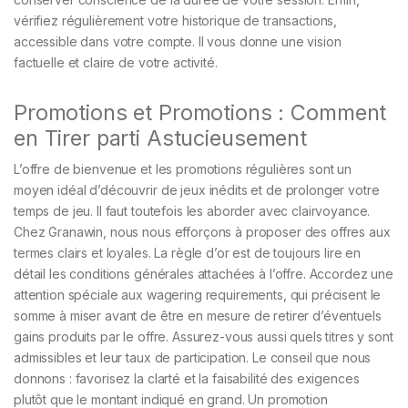
vérifiez régulièrement votre historique de transactions,
accessible dans votre compte. Il vous donne une vision
factuelle et claire de votre activité.
Promotions et Promotions : Comment
en Tirer parti Astucieusement
L’offre de bienvenue et les promotions régulières sont un
moyen idéal d’découvrir de jeux inédits et de prolonger votre
temps de jeu. Il faut toutefois les aborder avec clairvoyance.
Chez Granawin, nous nous efforçons à proposer des offres aux
termes clairs et loyales. La règle d’or est de toujours lire en
détail les conditions générales attachées à l’offre. Accordez une
attention spéciale aux wagering requirements, qui précisent le
somme à miser avant de être en mesure de retirer d’éventuels
gains produits par le offre. Assurez-vous aussi quels titres y sont
admissibles et leur taux de participation. Le conseil que nous
donnons : favorisez la clarté et la faisabilité des exigences
plutôt que le montant indiqué en grand. Un promotion