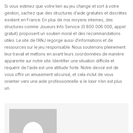
Si vous estimez que votre lien au jeu change et sort à votre
gestion, sachez que des structures d’aide gratuites et discrètes
existent en France. En plus de nos moyens internes, des
structures comme Joueurs Info Service (0 800 006 006, appel
gratuit) proposent un soutien moral et des recommandations
utiles. Le site de l’ANJ regorge aussi d’informations et de
ressources sur le jeu responsable. Nous soutenons pleinement
leur travail et mettons en avant leurs coordonnées de manière
apparente sur notre site. Identifier une situation difficile et
requérir de l’aide est une attitude forte. Notre devoir est de
vous offrir un amusement sécurisé, et cela inclut de vous
orienter vers une aide professionnelle si le loisir n’en est plus
un.