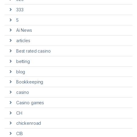
333
5
Ai News
articles
Best rated casino
betting
blog
Bookkeeping
casino
Casino games
CH
chickenroad
CIB