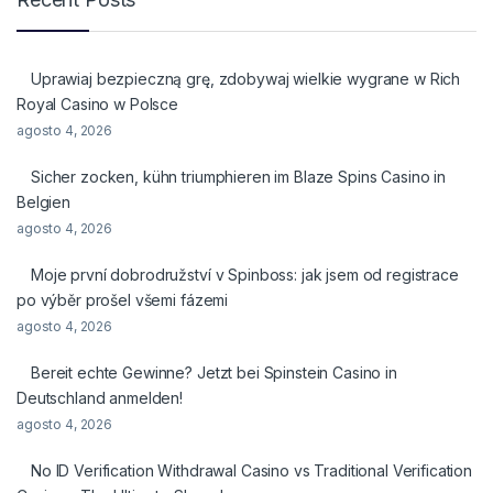
Uprawiaj bezpieczną grę, zdobywaj wielkie wygrane w Rich
Royal Casino w Polsce
agosto 4, 2026
Sicher zocken, kühn triumphieren im Blaze Spins Casino in
Belgien
agosto 4, 2026
Moje první dobrodružství v Spinboss: jak jsem od registrace
po výběr prošel všemi fázemi
agosto 4, 2026
Bereit echte Gewinne? Jetzt bei Spinstein Casino in
Deutschland anmelden!
agosto 4, 2026
No ID Verification Withdrawal Casino vs Traditional Verification