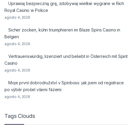
Uprawiaj bezpieczną grę, zdobywaj wielkie wygrane w Rich
Royal Casino w Polsce
agosto 4, 2026
Sicher zocken, kühn triumphieren im Blaze Spins Casino in
Belgien
agosto 4, 2026
Vertrauenswürdig, lizenziert und beliebt in Österreich mit Spirit
Casino
agosto 4, 2026
Moje první dobrodružství v Spinboss: jak jsem od registrace
po výběr prošel všemi fázemi
agosto 4, 2026
Tags Clouds