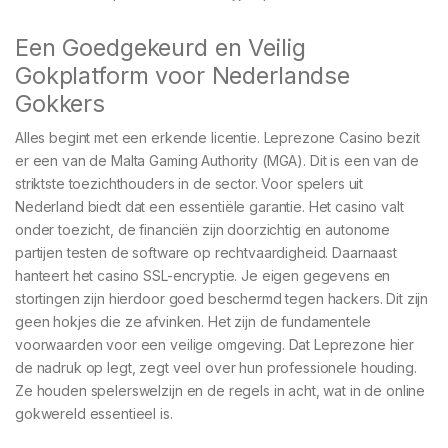
Een Goedgekeurd en Veilig
Gokplatform voor Nederlandse
Gokkers
Alles begint met een erkende licentie. Leprezone Casino bezit
er een van de Malta Gaming Authority (MGA). Dit is een van de
striktste toezichthouders in de sector. Voor spelers uit
Nederland biedt dat een essentiële garantie. Het casino valt
onder toezicht, de financiën zijn doorzichtig en autonome
partijen testen de software op rechtvaardigheid. Daarnaast
hanteert het casino SSL-encryptie. Je eigen gegevens en
stortingen zijn hierdoor goed beschermd tegen hackers. Dit zijn
geen hokjes die ze afvinken. Het zijn de fundamentele
voorwaarden voor een veilige omgeving. Dat Leprezone hier
de nadruk op legt, zegt veel over hun professionele houding.
Ze houden spelerswelzijn en de regels in acht, wat in de online
gokwereld essentieel is.