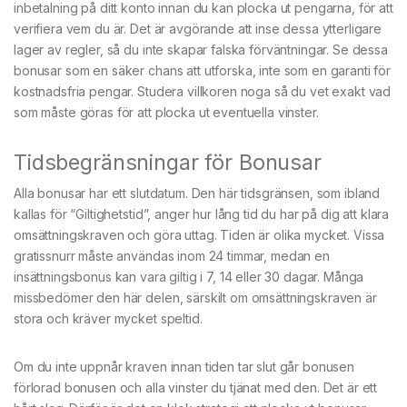
inbetalning på ditt konto innan du kan plocka ut pengarna, för att
verifiera vem du är. Det är avgörande att inse dessa ytterligare
lager av regler, så du inte skapar falska förväntningar. Se dessa
bonusar som en säker chans att utforska, inte som en garanti för
kostnadsfria pengar. Studera villkoren noga så du vet exakt vad
som måste göras för att plocka ut eventuella vinster.
Tidsbegränsningar för Bonusar
Alla bonusar har ett slutdatum. Den här tidsgränsen, som ibland
kallas för “Giltighetstid”, anger hur lång tid du har på dig att klara
omsättningskraven och göra uttag. Tiden är olika mycket. Vissa
gratissnurr måste användas inom 24 timmar, medan en
insättningsbonus kan vara giltig i 7, 14 eller 30 dagar. Många
missbedömer den här delen, särskilt om omsättningskraven är
stora och kräver mycket speltid.
Om du inte uppnår kraven innan tiden tar slut går bonusen
förlorad bonusen och alla vinster du tjänat med den. Det är ett