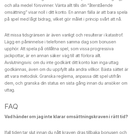
och alla medel försvinner. Vänta allt tills din “återstående
omsättning” visar noll i ditt konto. En annan fälla är att bara spela
på spel med lågt bidrag, vilket gör målet i princip svårt att nå.
Att missa tidsgränsen är även vanligt och resulterar i katastrof.
Lägg en påminnelse i telefonen samma dag som bonusen
upphör. Att spela på otillåtna spel, som vissa progressiva
jackpottar, är en annan säker väg till att förlora allt.
Avslutningsvis: om du inte godkänt ditt konto kan inga uttag
godkännas, även om du uppfyllt alla andra villkor. Bästa sättet är
att vara metodisk. Granska reglerna, anpassa ditt spel utifrån
dem, och granska din status en sista gång innan du ansöker om
uttag.
FAQ
Vad händer om jag inte klarar omsättningskraven i rätt tid?
Ifall tiden tar slut innan du nått kraven dras tillbaka bonusen och