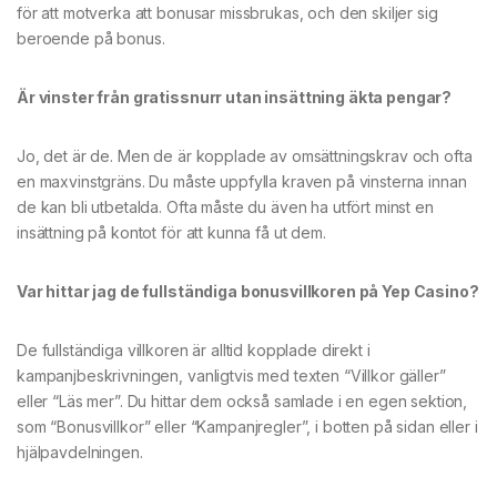
för att motverka att bonusar missbrukas, och den skiljer sig
beroende på bonus.
Är vinster från gratissnurr utan insättning äkta pengar?
Jo, det är de. Men de är kopplade av omsättningskrav och ofta
en maxvinstgräns. Du måste uppfylla kraven på vinsterna innan
de kan bli utbetalda. Ofta måste du även ha utfört minst en
insättning på kontot för att kunna få ut dem.
Var hittar jag de fullständiga bonusvillkoren på Yep Casino?
De fullständiga villkoren är alltid kopplade direkt i
kampanjbeskrivningen, vanligtvis med texten “Villkor gäller”
eller “Läs mer”. Du hittar dem också samlade i en egen sektion,
som “Bonusvillkor” eller “Kampanjregler”, i botten på sidan eller i
hjälpavdelningen.