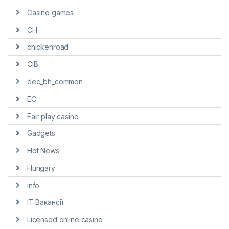
Casino games
CH
chickenroad
CIB
dec_bh_common
EC
Fair play casino
Gadgets
Hot News
Hungary
info
IT Вакансії
Licensed online casino