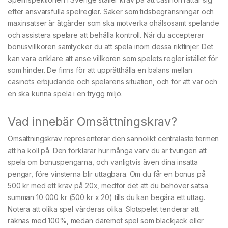
efter ansvarsfulla spelregler. Saker som tidsbegränsningar och
maxinsatser är åtgärder som ska motverka ohälsosamt spelande
och assistera spelare att behålla kontroll. När du accepterar
bonusvillkoren samtycker du att spela inom dessa riktlinjer. Det
kan vara enklare att anse villkoren som spelets regler istället för
som hinder. De finns för att upprätthålla en balans mellan
casinots erbjudande och spelarens situation, och för att var och
en ska kunna spela i en trygg miljö.
Vad innebär Omsättningskrav?
Omsättningskrav representerar den sannolikt centralaste termen
att ha koll på. Den förklarar hur många varv du är tvungen att
spela om bonuspengarna, och vanligtvis även dina insatta
pengar, före vinsterna blir uttagbara. Om du får en bonus på
500 kr med ett krav på 20x, medför det att du behöver satsa
summan 10 000 kr (500 kr x 20) tills du kan begära ett uttag.
Notera att olika spel värderas olika. Slotspelet tenderar att
räknas med 100%, medan däremot spel som blackjack eller