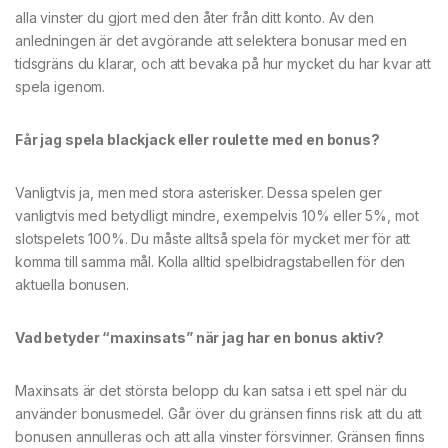
alla vinster du gjort med den åter från ditt konto. Av den
anledningen är det avgörande att selektera bonusar med en
tidsgräns du klarar, och att bevaka på hur mycket du har kvar att
spela igenom.
Får jag spela blackjack eller roulette med en bonus?
Vanligtvis ja, men med stora asterisker. Dessa spelen ger
vanligtvis med betydligt mindre, exempelvis 10% eller 5%, mot
slotspelets 100%. Du måste alltså spela för mycket mer för att
komma till samma mål. Kolla alltid spelbidragstabellen för den
aktuella bonusen.
Vad betyder “maxinsats” när jag har en bonus aktiv?
Maxinsats är det största belopp du kan satsa i ett spel när du
använder bonusmedel. Går över du gränsen finns risk att du att
bonusen annulleras och att alla vinster försvinner. Gränsen finns