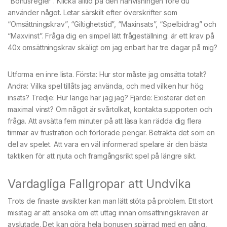
“Bonusregler”. Klicka alltid på den hänvisningen före du
använder något. Letar särskilt efter överskrifter som
“Omsättningskrav”, “Giltighetstid”, “Maxinsats”, “Spelbidrag” och
“Maxvinst”. Fråga dig en simpel lätt frågeställning: är ett krav på
40x omsättningskrav skäligt om jag enbart har tre dagar på mig?
Utforma en inre lista. Första: Hur stor måste jag omsätta totalt?
Andra: Vilka spel tillåts jag använda, och med vilken hur hög
insats? Tredje: Hur länge har jag jag? Fjärde: Existerar det en
maximal vinst? Om något är svårtolkat, kontakta supporten och
fråga. Att avsätta fem minuter på att läsa kan rädda dig flera
timmar av frustration och förlorade pengar. Betrakta det som en
del av spelet. Att vara en väl informerad spelare är den bästa
taktiken för att njuta och framgångsrikt spel på längre sikt.
Vardagliga Fallgropar att Undvika
Trots de finaste avsikter kan man lätt stöta på problem. Ett stort
misstag är att ansöka om ett uttag innan omsättningskraven är
avslutade. Det kan göra hela bonusen spärrad med en gång,