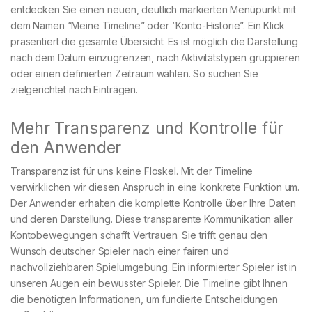
entdecken Sie einen neuen, deutlich markierten Menüpunkt mit
dem Namen “Meine Timeline” oder “Konto-Historie”. Ein Klick
präsentiert die gesamte Übersicht. Es ist möglich die Darstellung
nach dem Datum einzugrenzen, nach Aktivitätstypen gruppieren
oder einen definierten Zeitraum wählen. So suchen Sie
zielgerichtet nach Einträgen.
Mehr Transparenz und Kontrolle für
den Anwender
Transparenz ist für uns keine Floskel. Mit der Timeline
verwirklichen wir diesen Anspruch in eine konkrete Funktion um.
Der Anwender erhalten die komplette Kontrolle über Ihre Daten
und deren Darstellung. Diese transparente Kommunikation aller
Kontobewegungen schafft Vertrauen. Sie trifft genau den
Wunsch deutscher Spieler nach einer fairen und
nachvollziehbaren Spielumgebung. Ein informierter Spieler ist in
unseren Augen ein bewusster Spieler. Die Timeline gibt Ihnen
die benötigten Informationen, um fundierte Entscheidungen