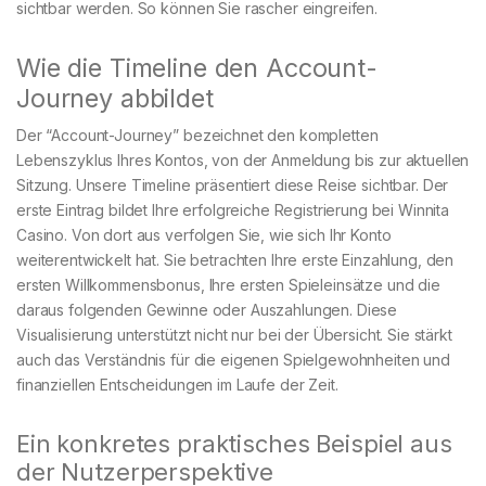
sichtbar werden. So können Sie rascher eingreifen.
Wie die Timeline den Account-
Journey abbildet
Der “Account-Journey” bezeichnet den kompletten
Lebenszyklus Ihres Kontos, von der Anmeldung bis zur aktuellen
Sitzung. Unsere Timeline präsentiert diese Reise sichtbar. Der
erste Eintrag bildet Ihre erfolgreiche Registrierung bei Winnita
Casino. Von dort aus verfolgen Sie, wie sich Ihr Konto
weiterentwickelt hat. Sie betrachten Ihre erste Einzahlung, den
ersten Willkommensbonus, Ihre ersten Spieleinsätze und die
daraus folgenden Gewinne oder Auszahlungen. Diese
Visualisierung unterstützt nicht nur bei der Übersicht. Sie stärkt
auch das Verständnis für die eigenen Spielgewohnheiten und
finanziellen Entscheidungen im Laufe der Zeit.
Ein konkretes praktisches Beispiel aus
der Nutzerperspektive