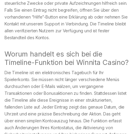
steuerliche Zwecke oder private Aufzeichnungen hilfreich sein.
Falls Sie einen Eintrag nicht begreifen, öffnen Sie über den
vorhandenen “Hilfe”-Button eine Erklärung ab oder nehmen Sie
Kontakt mit unserem Support in Verbindung. Die Timeline bleibt
allen verifizierten Nutzern zur Verfügung und ist fester
Bestandteil des Kontos.
Worum handelt es sich bei die
Timeline-Funktion bei Winnita Casino?
Die Timeline ist ein elektronisches Tagebuch für Ihr
Spielerkonto. Sie müssen nicht länger verschiedene Menüs
durchsuchen oder E-Mails wälzen, um vergangene
Transaktionen oder Bonusaktionen zu finden. Stattdessen listet
die Timeline alle diese Ereignisse in einer strukturierten,
fallenden Liste auf. Jeder Eintrag zeigt das genaue Datum, die
Uhrzeit und eine präzise Beschreibung der Aktion. Das geht
über einen simplen Kontoauszug hinaus. Die Funktion erfasst
auch Änderungen Ihres Kontostatus, die Aktivierung von