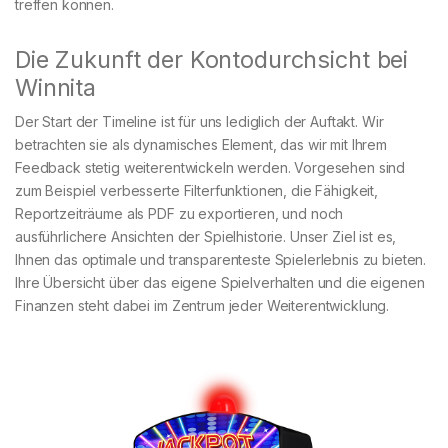
treffen können.
Die Zukunft der Kontodurchsicht bei
Winnita
Der Start der Timeline ist für uns lediglich der Auftakt. Wir
betrachten sie als dynamisches Element, das wir mit Ihrem
Feedback stetig weiterentwickeln werden. Vorgesehen sind
zum Beispiel verbesserte Filterfunktionen, die Fähigkeit,
Reportzeiträume als PDF zu exportieren, und noch
ausführlichere Ansichten der Spielhistorie. Unser Ziel ist es,
Ihnen das optimale und transparenteste Spielerlebnis zu bieten.
Ihre Übersicht über das eigene Spielverhalten und die eigenen
Finanzen steht dabei im Zentrum jeder Weiterentwicklung.