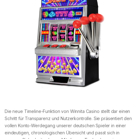
Die neue Timeline-Funktion von Winnita Casino stellt dar einen
Schritt für Transparenz und Nutzerkontrolle. Sie präsentiert den
vollen Konto-Werdegang unserer deutschen Spieler in einer
eindeutigen, chronologischen Übersicht und passt sich in