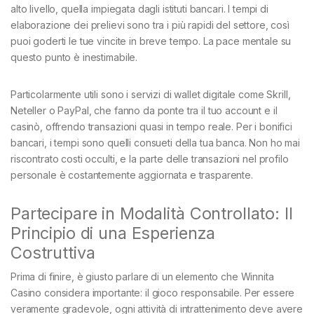
alto livello, quella impiegata dagli istituti bancari. I tempi di
elaborazione dei prelievi sono tra i più rapidi del settore, così
puoi goderti le tue vincite in breve tempo. La pace mentale su
questo punto è inestimabile.
Particolarmente utili sono i servizi di wallet digitale come Skrill,
Neteller o PayPal, che fanno da ponte tra il tuo account e il
casinò, offrendo transazioni quasi in tempo reale. Per i bonifici
bancari, i tempi sono quelli consueti della tua banca. Non ho mai
riscontrato costi occulti, e la parte delle transazioni nel profilo
personale è costantemente aggiornata e trasparente.
Partecipare in Modalità Controllato: Il
Principio di una Esperienza
Costruttiva
Prima di finire, è giusto parlare di un elemento che Winnita
Casino considera importante: il gioco responsabile. Per essere
veramente gradevole, ogni attività di intrattenimento deve avere