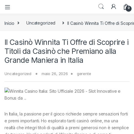
0
Início
Uncategorized
Il Casinò Winnita Ti Offre di Scopri
Il Casinò Winnita Ti Offre di Scoprire i
Titoli da Casinò che Premiano alla
Grande Maniera in Italia
Uncategorized
maio 26, 2026
gerente
In Italia, la passione per il gioco richiede sempre sensazioni forti
e premi importanti. Ho esplorato tanti casinò online, ma una
realtà che integri titoli di qualità a premi generosi non è semplice