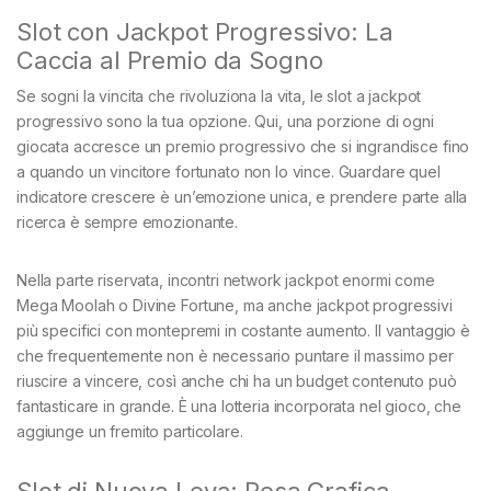
Slot con Jackpot Progressivo: La
Caccia al Premio da Sogno
Se sogni la vincita che rivoluziona la vita, le slot a jackpot
progressivo sono la tua opzione. Qui, una porzione di ogni
giocata accresce un premio progressivo che si ingrandisce fino
a quando un vincitore fortunato non lo vince. Guardare quel
indicatore crescere è un’emozione unica, e prendere parte alla
ricerca è sempre emozionante.
Nella parte riservata, incontri network jackpot enormi come
Mega Moolah o Divine Fortune, ma anche jackpot progressivi
più specifici con montepremi in costante aumento. Il vantaggio è
che frequentemente non è necessario puntare il massimo per
riuscire a vincere, così anche chi ha un budget contenuto può
fantasticare in grande. È una lotteria incorporata nel gioco, che
aggiunge un fremito particolare.
Slot di Nuova Leva: Resa Grafica