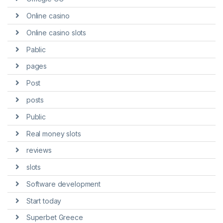
Online casino
Online casino slots
Pablic
pages
Post
posts
Public
Real money slots
reviews
slots
Software development
Start today
Superbet Greece