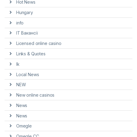
Hot News
Hungary
info
IT Вакансії
Licensed online casino
Links & Quotes
lk
Local News
NEW
New online casinos
News
News
Omegle
Omegle CC