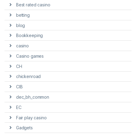
Best rated casino
betting
blog
Bookkeeping
casino
Casino games
CH
chickenroad
CIB
dec_bh_common
EC
Fair play casino
Gadgets