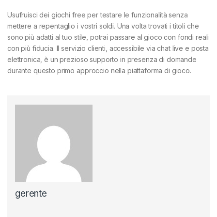
Usufruisci dei giochi free per testare le funzionalità senza
mettere a repentaglio i vostri soldi. Una volta trovati i titoli che
sono più adatti al tuo stile, potrai passare al gioco con fondi reali
con più fiducia. Il servizio clienti, accessibile via chat live e posta
elettronica, è un prezioso supporto in presenza di domande
durante questo primo approccio nella piattaforma di gioco.
gerente