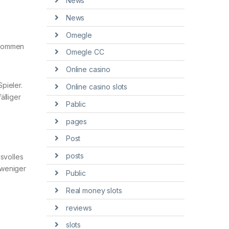
News
News
e
Omegle
fkommen
Omegle CC
Online casino
Spieler.
Online casino slots
älliger
Pablic
pages
Post
posts
gsvolles
l weniger
Public
Real money slots
reviews
slots