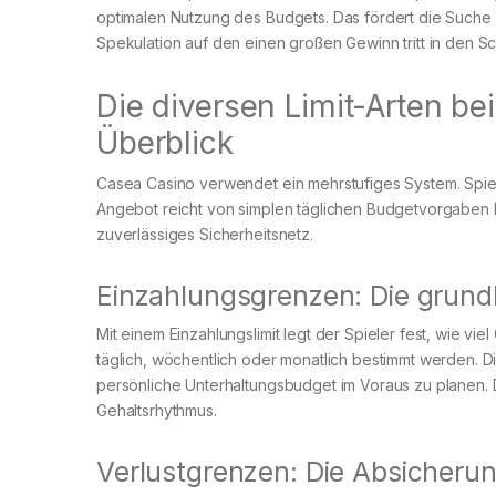
optimalen Nutzung des Budgets. Das fördert die Suche 
Spekulation auf den einen großen Gewinn tritt in den Sc
Die diversen Limit-Arten b
Überblick
Casea Casino verwendet ein mehrstufiges System. Spie
Angebot reicht von simplen täglichen Budgetvorgaben bi
zuverlässiges Sicherheitsnetz.
Einzahlungsgrenzen: Die grund
Mit einem Einzahlungslimit legt der Spieler fest, wie vie
täglich, wöchentlich oder monatlich bestimmt werden. D
persönliche Unterhaltungsbudget im Voraus zu planen. 
Gehaltsrhythmus.
Verlustgrenzen: Die Absicherun