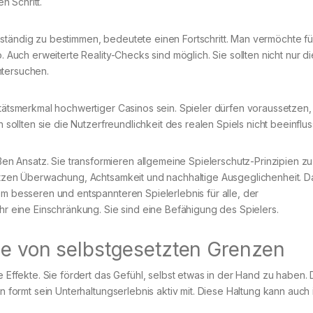
n Schritt.
ständig zu bestimmen, bedeutete einen Fortschritt. Man vermöchte fü
. Auch erweiterte Reality-Checks sind möglich. Sie sollten nicht nur di
ntersuchen.
itätsmerkmal hochwertiger Casinos sein. Spieler dürfen voraussetzen,
h sollten sie die Nutzerfreundlichkeit des realen Spiels nicht beeinflu
 Ansatz. Sie transformieren allgemeine Spielerschutz-Prinzipien zu
tützen Überwachung, Achtsamkeit und nachhaltige Ausgeglichenheit. D
em besseren und entspannteren Spielerlebnis für alle, der
ehr eine Einschränkung. Sie sind eine Befähigung des Spielers.
le von selbstgesetzten Grenzen
e Effekte. Sie fördert das Gefühl, selbst etwas in der Hand zu haben. 
rn formt sein Unterhaltungserlebnis aktiv mit. Diese Haltung kann auch 