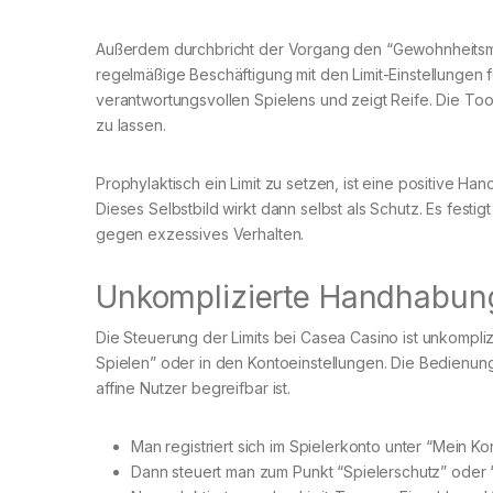
Außerdem durchbricht der Vorgang den “Gewohnheitsmodu
regelmäßige Beschäftigung mit den Limit-Einstellungen f
verantwortungsvollen Spielens und zeigt Reife. Die To
zu lassen.
Prophylaktisch ein Limit zu setzen, ist eine positive Han
Dieses Selbstbild wirkt dann selbst als Schutz. Es fest
gegen exzessives Verhalten.
Unkomplizierte Handhabung
Die Steuerung der Limits bei Casea Casino ist unkompliz
Spielen” oder in den Kontoeinstellungen. Die Bedienung
affine Nutzer begreifbar ist.
Man registriert sich im Spielerkonto unter “Mein Kon
Dann steuert man zum Punkt “Spielerschutz” oder “