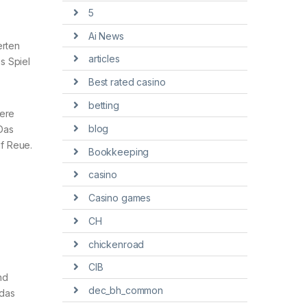
5
Ai News
erten
articles
s Spiel
Best rated casino
betting
tere
blog
 Das
uf Reue.
Bookkeeping
casino
Casino games
CH
chickenroad
CIB
nd
dec_bh_common
 das