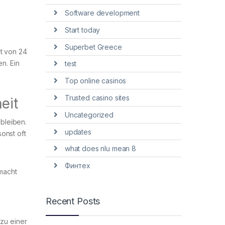
Software development
Start today
Superbet Greece
it von 24
n. Ein
test
Top online casinos
Trusted casino sites
eit
Uncategorized
bleiben.
updates
onst oft
what does nlu mean 8
Финтех
macht
Recent Posts
 zu einer