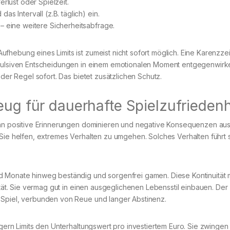
erlust oder Spielzeit.
s Intervall (z.B. täglich) ein.
– eine weitere Sicherheitsabfrage.
fhebung eines Limits ist zumeist nicht sofort möglich. Eine Karenzze
mpulsiven Entscheidungen in einem emotionalen Moment entgegenwirke
 der Regel sofort. Das bietet zusätzlichen Schutz.
eug für dauerhafte Spielzufriedenh
wenn positive Erinnerungen dominieren und negative Konsequenzen aus
 Sie helfen, extremes Verhalten zu umgehen. Solches Verhalten führt s
d Monate hinweg beständig und sorgenfrei gamen. Diese Kontinuität 
ität. Sie vermag gut in einen ausgeglichenen Lebensstil einbauen. Der
 Spiel, verbunden von Reue und langer Abstinenz.
igern Limits den Unterhaltungswert pro investiertem Euro. Sie zwingen