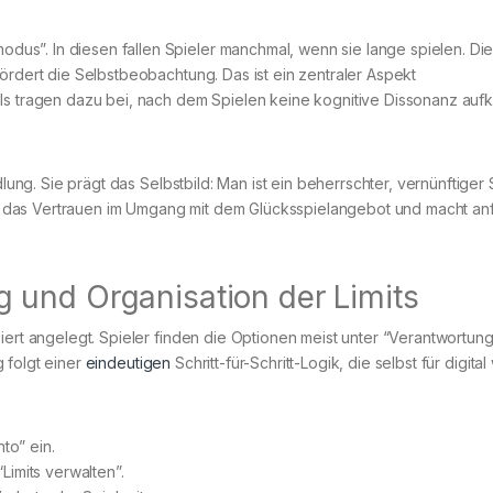
s”. In diesen fallen Spieler manchmal, wenn sie lange spielen. Di
ördert die Selbstbeobachtung. Das ist ein zentraler Aspekt
ols tragen dazu bei, nach dem Spielen keine kognitive Dissonanz au
dlung. Sie prägt das Selbstbild: Man ist ein beherrschter, vernünftiger 
igt das Vertrauen im Umgang mit dem Glücksspielangebot und macht anf
 und Organisation der Limits
iert angelegt. Spieler finden die Optionen meist unter “Verantwortun
 folgt einer
eindeutigen
Schritt-für-Schritt-Logik, die selbst für digita
to” ein.
Limits verwalten”.