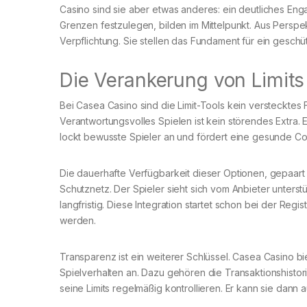
Casino sind sie aber etwas anderes: ein deutliches En
Grenzen festzulegen, bilden im Mittelpunkt. Aus Persp
Verpflichtung. Sie stellen das Fundament für ein geschü
Die Verankerung von Limits
Bei Casea Casino sind die Limit-Tools kein verstecktes F
Verantwortungsvolles Spielen ist kein störendes Extra.
lockt bewusste Spieler an und fördert eine gesunde Co
Die dauerhafte Verfügbarkeit dieser Optionen, gepaart mi
Schutznetz. Der Spieler sieht sich vom Anbieter unter
langfristig. Diese Integration startet schon bei der Regi
werden.
Transparenz ist ein weiterer Schlüssel. Casea Casino bi
Spielverhalten an. Dazu gehören die Transaktionshisto
seine Limits regelmäßig kontrollieren. Er kann sie dann