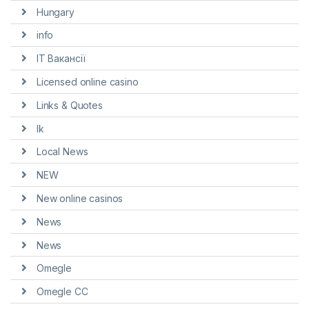
Hungary
info
IT Вакансії
Licensed online casino
Links & Quotes
lk
Local News
NEW
New online casinos
News
News
Omegle
Omegle CC