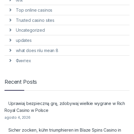
Top online casinos
Trusted casino sites
Uncategorized
updates
what does nlu mean 8
Финтех
Recent Posts
Uprawiaj bezpieczną grę, zdobywaj wielkie wygrane w Rich
Royal Casino w Polsce
agosto 4, 2026
Sicher zocken, kühn triumphieren im Blaze Spins Casino in