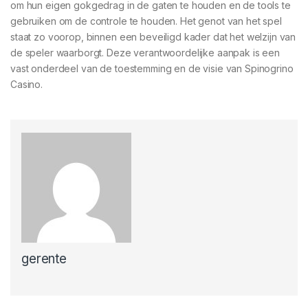
om hun eigen gokgedrag in de gaten te houden en de tools te
gebruiken om de controle te houden. Het genot van het spel
staat zo voorop, binnen een beveiligd kader dat het welzijn van
de speler waarborgt. Deze verantwoordelijke aanpak is een
vast onderdeel van de toestemming en de visie van Spinogrino
Casino.
gerente