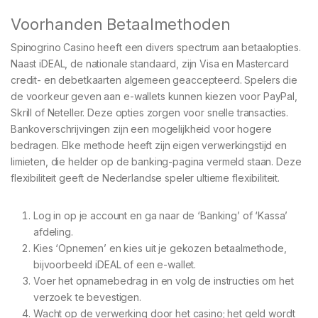
Voorhanden Betaalmethoden
Spinogrino Casino heeft een divers spectrum aan betaalopties.
Naast iDEAL, de nationale standaard, zijn Visa en Mastercard
credit- en debetkaarten algemeen geaccepteerd. Spelers die
de voorkeur geven aan e-wallets kunnen kiezen voor PayPal,
Skrill of Neteller. Deze opties zorgen voor snelle transacties.
Bankoverschrijvingen zijn een mogelijkheid voor hogere
bedragen. Elke methode heeft zijn eigen verwerkingstijd en
limieten, die helder op de banking-pagina vermeld staan. Deze
flexibiliteit geeft de Nederlandse speler ultieme flexibiliteit.
Log in op je account en ga naar de ‘Banking’ of ‘Kassa’
afdeling.
Kies ‘Opnemen’ en kies uit je gekozen betaalmethode,
bijvoorbeeld iDEAL of een e-wallet.
Voer het opnamebedrag in en volg de instructies om het
verzoek te bevestigen.
Wacht op de verwerking door het casino; het geld wordt