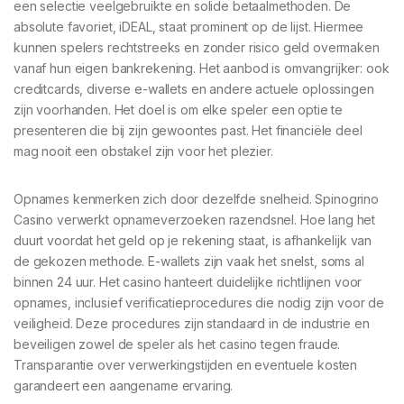
een selectie veelgebruikte en solide betaalmethoden. De
absolute favoriet, iDEAL, staat prominent op de lijst. Hiermee
kunnen spelers rechtstreeks en zonder risico geld overmaken
vanaf hun eigen bankrekening. Het aanbod is omvangrijker: ook
creditcards, diverse e-wallets en andere actuele oplossingen
zijn voorhanden. Het doel is om elke speler een optie te
presenteren die bij zijn gewoontes past. Het financiële deel
mag nooit een obstakel zijn voor het plezier.
Opnames kenmerken zich door dezelfde snelheid. Spinogrino
Casino verwerkt opnameverzoeken razendsnel. Hoe lang het
duurt voordat het geld op je rekening staat, is afhankelijk van
de gekozen methode. E-wallets zijn vaak het snelst, soms al
binnen 24 uur. Het casino hanteert duidelijke richtlijnen voor
opnames, inclusief verificatieprocedures die nodig zijn voor de
veiligheid. Deze procedures zijn standaard in de industrie en
beveiligen zowel de speler als het casino tegen fraude.
Transparantie over verwerkingstijden en eventuele kosten
garandeert een aangename ervaring.