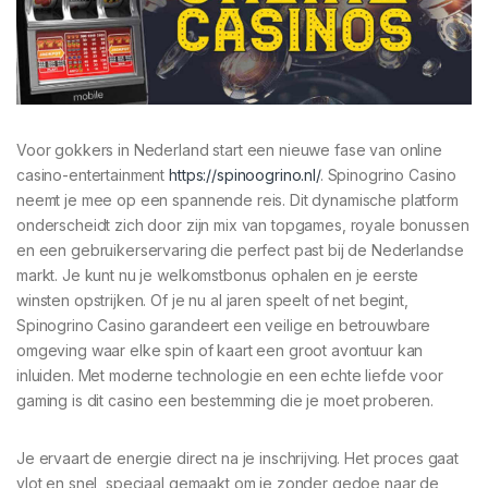
Voor gokkers in Nederland start een nieuwe fase van online
casino-entertainment
https://spinoogrino.nl/
. Spinogrino Casino
neemt je mee op een spannende reis. Dit dynamische platform
onderscheidt zich door zijn mix van topgames, royale bonussen
en een gebruikerservaring die perfect past bij de Nederlandse
markt. Je kunt nu je welkomstbonus ophalen en je eerste
winsten opstrijken. Of je nu al jaren speelt of net begint,
Spinogrino Casino garandeert een veilige en betrouwbare
omgeving waar elke spin of kaart een groot avontuur kan
inluiden. Met moderne technologie en een echte liefde voor
gaming is dit casino een bestemming die je moet proberen.
Je ervaart de energie direct na je inschrijving. Het proces gaat
vlot en snel, speciaal gemaakt om je zonder gedoe naar de