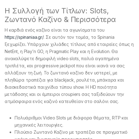
Η Συλλογή των Τίτλων: Slots,
Ζωντανό Καζίνο & Περισσότερα
Η καρδιά ενός καζίνο είναι τα αγωνίσματα του
https://spinaniaa.gr/
. Σε αυτόν τον τομέα, το Spinania
ξεχωρίζει. Υπάρχουν χιλιάδες τίτλους από εταιρείες όπως η
NetEnt, η Play’n GO, η Pragmatic Play και η Evolution. Θα
ανακαλύψετε δημοφιλή video slots, παλιά αγαπημένα
τριπλέτα, και progressive jackpot που είναι ικανά να σας
αλλάξουν τη ζωή. Το ζωντανό καζίνο δεν υστερεί, με
πληθώρα τραπέζια για blackjack, ρουλέτα, μπάκαρα και
διασκεδαστικά παιχνίδια τύπου show. Η HD ποιότητα
μετάδοσης και οι έμπειροι croupiers σας ταξιδεύουν την
ατμόσφαιρα ενός καζινό κατευθείαν στο σαλόνι σας.
Πολυάριθμοι Video Slots με διάφορα θέματα, RTP και
μηχανικές λειτουργίες.
Πλούσιο Ζωντανό Καζίνο με τραπέζια σε πραγματικό