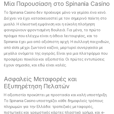
Μία Παρουσίαση στο Spinania Casino
Το Spinania Casino δεν προέκυψε μόνο να γεμίσει ένα κενό.
Δείχνει να έχει κατασκευαστεί με τον σημερινό παίκτη στο
μυαλό. Η ελκυστική εμφάνιση και η εύκολη πλοήγηση
φανερώνουν φροντισμένη δουλειά. Για μένα, το πρώτο
πράγμα που ελέγχω είναι η άδεια λειτουργίας, και το
Spinania έχει μια από αξιόπιστη αρχή. Η συλλογή παιχνιδιών,
από slots μέχρι ζωντανό καζίνο, μαρτυρεί συνεργασία με
μεγάλα ονόματα της αγοράς. Είναι για μια πλατφόρμα που
προσφέρει ποικιλία και αξιοπιστία. Οι πρώτες εντυπώσεις
έχουν σημασία, και εδώ είναι καλές.
Ασφαλείς Μεταφορές και
Εξυπηρέτηση Πελατών
Η αξιοπιστία προκύπτει με προστασία και καλή υποστήριξη.
Το Spinania Casino υποστηρίζει κάθε δημοφιλείς τρόπους
πληρωμών για την Ελλάδα: τραπεζικές μεταφορές,
πιστωτικές και χρεωστικές κάρτες πλαστικό χρήμα, και e-