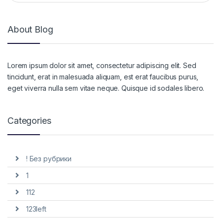
About Blog
Lorem ipsum dolor sit amet, consectetur adipiscing elit. Sed
tincidunt, erat in malesuada aliquam, est erat faucibus purus,
eget viverra nulla sem vitae neque. Quisque id sodales libero.
Categories
! Без рубрики
1
112
123left