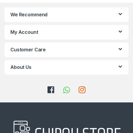
We Recommend
My Account
Customer Care
About Us