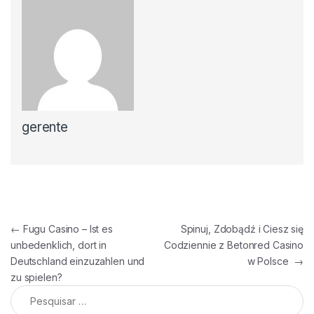
gerente
Navegação de Post
←
Fugu Casino – Ist es
Spinuj, Zdobądź i Ciesz się
unbedenklich, dort in
Codziennie z Betonred Casino
Deutschland einzuzahlen und
w Polsce
→
zu spielen?
Pesquisar por: