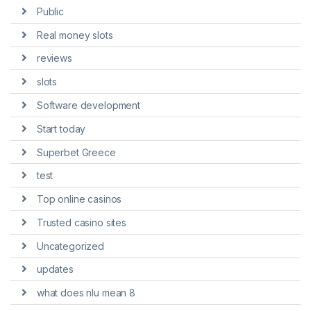
Public
Real money slots
reviews
slots
Software development
Start today
Superbet Greece
test
Top online casinos
Trusted casino sites
Uncategorized
updates
what does nlu mean 8