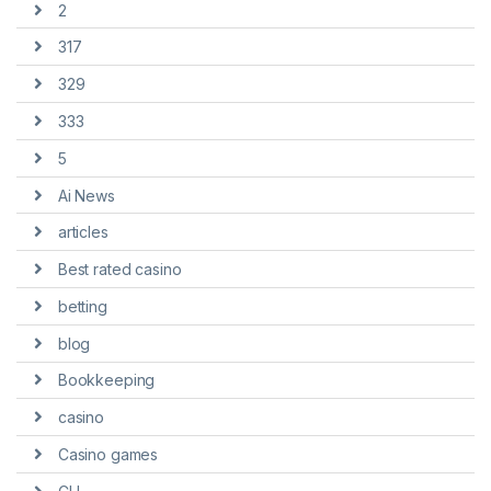
2
317
329
333
5
Ai News
articles
Best rated casino
betting
blog
Bookkeeping
casino
Casino games