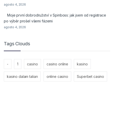
agosto 4, 2026
Moje první dobrodružství v Spinboss: jak jsem od registrace
po výběr prošel všemi fázemi
agosto 4, 2026
Tags Clouds
-
1
casino
casino online
kasino
kasino dalam talian
online casino
Superbet casino