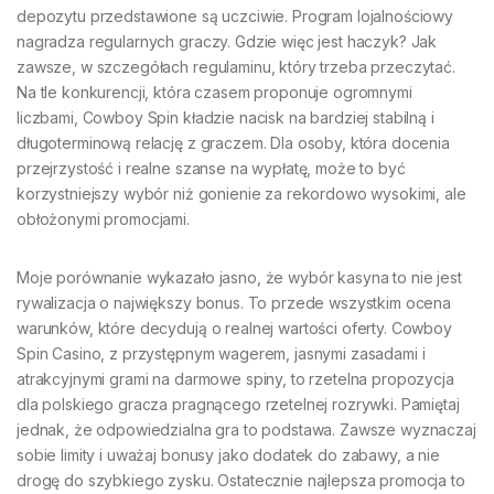
depozytu przedstawione są uczciwie. Program lojalnościowy
nagradza regularnych graczy. Gdzie więc jest haczyk? Jak
zawsze, w szczegółach regulaminu, który trzeba przeczytać.
Na tle konkurencji, która czasem proponuje ogromnymi
liczbami, Cowboy Spin kładzie nacisk na bardziej stabilną i
długoterminową relację z graczem. Dla osoby, która docenia
przejrzystość i realne szanse na wypłatę, może to być
korzystniejszy wybór niż gonienie za rekordowo wysokimi, ale
obłożonymi promocjami.
Moje porównanie wykazało jasno, że wybór kasyna to nie jest
rywalizacja o największy bonus. To przede wszystkim ocena
warunków, które decydują o realnej wartości oferty. Cowboy
Spin Casino, z przystępnym wagerem, jasnymi zasadami i
atrakcyjnymi grami na darmowe spiny, to rzetelna propozycja
dla polskiego gracza pragnącego rzetelnej rozrywki. Pamiętaj
jednak, że odpowiedzialna gra to podstawa. Zawsze wyznaczaj
sobie limity i uważaj bonusy jako dodatek do zabawy, a nie
drogę do szybkiego zysku. Ostatecznie najlepsza promocja to