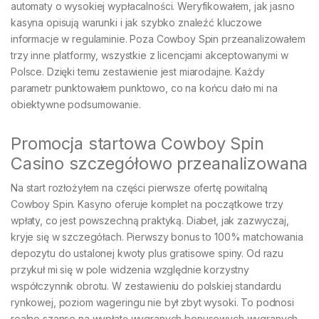
automaty o wysokiej wypłacalności. Weryfikowałem, jak jasno
kasyna opisują warunki i jak szybko znaleźć kluczowe
informacje w regulaminie. Poza Cowboy Spin przeanalizowałem
trzy inne platformy, wszystkie z licencjami akceptowanymi w
Polsce. Dzięki temu zestawienie jest miarodajne. Każdy
parametr punktowałem punktowo, co na końcu dało mi na
obiektywne podsumowanie.
Promocja startowa Cowboy Spin
Casino szczegółowo przeanalizowana
Na start rozłożyłem na części pierwsze ofertę powitalną
Cowboy Spin. Kasyno oferuje komplet na początkowe trzy
wpłaty, co jest powszechną praktyką. Diabeł, jak zazwyczaj,
kryje się w szczegółach. Pierwszy bonus to 100% matchowania
depozytu do ustalonej kwoty plus gratisowe spiny. Od razu
przykuł mi się w pole widzenia względnie korzystny
współczynnik obrotu. W zestawieniu do polskiej standardu
rynkowej, poziom wageringu nie był zbyt wysoki. To podnosi
realne szanse na wypłatę wygranych bonusowych wygranych.