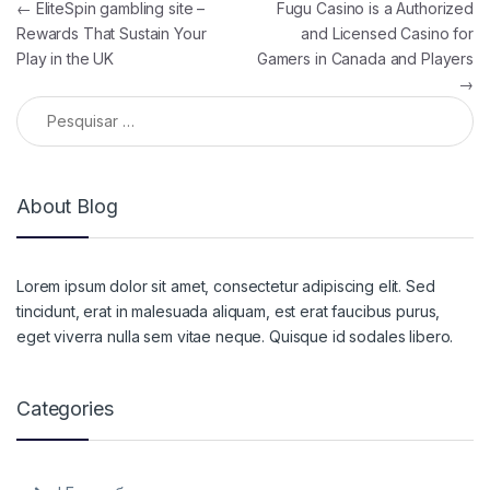
Navegação de Post
←
EliteSpin gambling site –
Fugu Casino is a Authorized
Rewards That Sustain Your
and Licensed Casino for
Play in the UK
Gamers in Canada and Players
→
Pesquisar por:
About Blog
Lorem ipsum dolor sit amet, consectetur adipiscing elit. Sed
tincidunt, erat in malesuada aliquam, est erat faucibus purus,
eget viverra nulla sem vitae neque. Quisque id sodales libero.
Categories