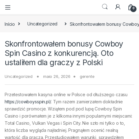
0
Início
Uncategorized
Skonfrontowałem bonusy Cowboy Sp
Skonfrontowałem bonusy Cowboy
Spin Casino z konkurencją. Oto
ustaliłem dla graczy z Polski
Uncategorized
maio 26, 2026
gerente
Przetestowałem kasyna online w Polsce od dłuższego czasu
https://cowboysspin.pl/
. Tym razem zamierzałem dokładnie
sprawdzić promocje. Wziąłem pod pod lupę Cowboy Spin
Casino i porównałem je z kilkoma innymi popularnymi miejscami:
Total Casino, Vulkan Vegas i Spin City. Nie szło mi tylko o to,
która liczba wygląda najładniej. Pragnąłem ocenić realną
wartość dla gracza. Przestudiowałem warunki, sprawdziłem