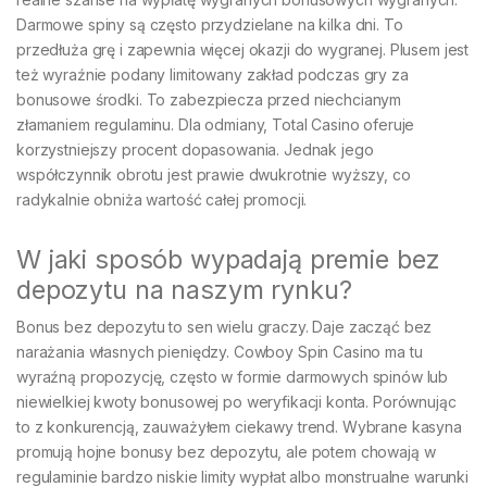
Darmowe spiny są często przydzielane na kilka dni. To
przedłuża grę i zapewnia więcej okazji do wygranej. Plusem jest
też wyraźnie podany limitowany zakład podczas gry za
bonusowe środki. To zabezpiecza przed niechcianym
złamaniem regulaminu. Dla odmiany, Total Casino oferuje
korzystniejszy procent dopasowania. Jednak jego
współczynnik obrotu jest prawie dwukrotnie wyższy, co
radykalnie obniża wartość całej promocji.
W jaki sposób wypadają premie bez
depozytu na naszym rynku?
Bonus bez depozytu to sen wielu graczy. Daje zacząć bez
narażania własnych pieniędzy. Cowboy Spin Casino ma tu
wyraźną propozycję, często w formie darmowych spinów lub
niewielkiej kwoty bonusowej po weryfikacji konta. Porównując
to z konkurencją, zauważyłem ciekawy trend. Wybrane kasyna
promują hojne bonusy bez depozytu, ale potem chowają w
regulaminie bardzo niskie limity wypłat albo monstrualne warunki