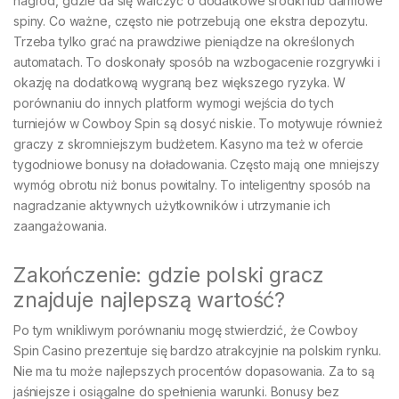
nagród, gdzie da się walczyć o dodatkowe środki lub darmowe
spiny. Co ważne, często nie potrzebują one ekstra depozytu.
Trzeba tylko grać na prawdziwe pieniądze na określonych
automatach. To doskonały sposób na wzbogacenie rozgrywki i
okazję na dodatkową wygraną bez większego ryzyka. W
porównaniu do innych platform wymogi wejścia do tych
turniejów w Cowboy Spin są dosyć niskie. To motywuje również
graczy z skromniejszym budżetem. Kasyno ma też w ofercie
tygodniowe bonusy na doładowania. Często mają one mniejszy
wymóg obrotu niż bonus powitalny. To inteligentny sposób na
nagradzanie aktywnych użytkowników i utrzymanie ich
zaangażowania.
Zakończenie: gdzie polski gracz
znajduje najlepszą wartość?
Po tym wnikliwym porównaniu mogę stwierdzić, że Cowboy
Spin Casino prezentuje się bardzo atrakcyjnie na polskim rynku.
Nie ma tu może najlepszych procentów dopasowania. Za to są
jaśniejsze i osiągalne do spełnienia warunki. Bonusy bez