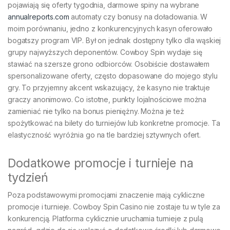
pojawiają się oferty tygodnia, darmowe spiny na wybrane
annualreports.com
automaty czy bonusy na doładowania. W
moim porównaniu, jedno z konkurencyjnych kasyn oferowało
bogatszy program VIP. Był on jednak dostępny tylko dla wąskiej
grupy najwyższych deponentów. Cowboy Spin wydaje się
stawiać na szersze grono odbiorców. Osobiście dostawałem
spersonalizowane oferty, często dopasowane do mojego stylu
gry. To przyjemny akcent wskazujący, że kasyno nie traktuje
graczy anonimowo. Co istotne, punkty lojalnościowe można
zamieniać nie tylko na bonus pieniężny. Można je też
spożytkować na bilety do turniejów lub konkretne promocje. Ta
elastyczność wyróżnia go na tle bardziej sztywnych ofert.
Dodatkowe promocje i turnieje na
tydzień
Poza podstawowymi promocjami znaczenie mają cykliczne
promocje i turnieje. Cowboy Spin Casino nie zostaje tu w tyle za
konkurencją. Platforma cyklicznie uruchamia turnieje z pulą