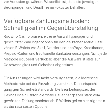
vor Verlusten gewähren. Wesentlich ist, stets die jeweiligen
Bedingungen und Deadlines im Fokus zu behalten.
Verfügbare Zahlungsmethoden:
Schnelligkeit im Gegenüberstellung
Roostino Casino präsentiert eine Auswahl gängiger und
geschützter Zahlungsoptionen für den deutschen Markt. Dazu
zählen E-Wallets wie Skrill, Neteller und ecoPayz, Kreditkarten,
Prepaid-Karten und traditionelle Banküberweisungen. Nicht jede
Methode ist überall verfügbar, aber die Auswahl ist stets auf
Geschwindigkeit und Sicherheit abgestimmt.
Für Auszahlungen wird meist vorausgesetzt, die identische
Methode wie bei der Einzahlung zu nutzen. Das entspricht
gängigen Sicherheitsstandards. Die Bearbeitungszeit des
Casinos ist ein Faktor, die finale Dauer hängt aber stark vom
gewählten Zahlungsanbieter ab. E-Wallets gelten hier allgemein
als die rasantesten Optionen.