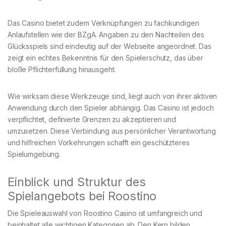
Das Casino bietet zudem Verknüpfungen zu fachkundigen
Anlaufstellen wie der BZgA. Angaben zu den Nachteilen des
Glücksspiels sind eindeutig auf der Webseite angeordnet. Das
zeigt ein echtes Bekenntnis für den Spielerschutz, das über
bloße Pflichterfüllung hinausgeht.
Wie wirksam diese Werkzeuge sind, liegt auch von ihrer aktiven
Anwendung durch den Spieler abhängig. Das Casino ist jedoch
verpflichtet, definierte Grenzen zu akzeptieren und
umzusetzen. Diese Verbindung aus persönlicher Verantwortung
und hilfreichen Vorkehrungen schafft ein geschützteres
Spielumgebung.
Einblick und Struktur des
Spielangebots bei Roostino
Die Spieleauswahl von Roostino Casino ist umfangreich und
beinhaltet alle wichtigen Kategorien ab. Den Kern bilden