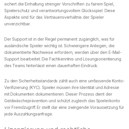
sichert die Einhaltung strenger Vorschriften zu fairem Spiel,
Spielerschutz und verantwortungsvollem Glücksspiel. Diese
Aspekte sind für das Vertrauensverhältnis der Spieler
unverzichtbar.
Der Support ist in der Regel permanent zugänglich, was für
ausländische Spieler wichtig ist. Schwierigere Anliegen, die
dokumentierte Nachweise erfordern, werden über den E-Mail-
Support bearbeitet. Die Fachkenntnis und Lösungsorientierung
des Teams hinterlässt einen dauerhaften Eindruck.
Zu den Sicherheitsstandards zählt auch eine umfassende Konto-
Verifizierung (KYC). Spieler müssen ihre Identität und Adresse
mit Dokumenten dokumentieren. Dieser Prozess dient der
Geldwäscheprävention und schützt zugleich das Spielerkonto
vor Fremdzugriff. Er stellt dar eine zwingende Voraussetzung für
jede Auszahlungsanfrage.