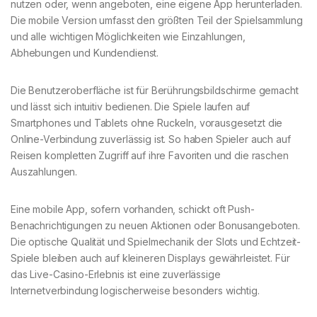
nutzen oder, wenn angeboten, eine eigene App herunterladen.
Die mobile Version umfasst den größten Teil der Spielsammlung
und alle wichtigen Möglichkeiten wie Einzahlungen,
Abhebungen und Kundendienst.
Die Benutzeroberfläche ist für Berührungsbildschirme gemacht
und lässt sich intuitiv bedienen. Die Spiele laufen auf
Smartphones und Tablets ohne Ruckeln, vorausgesetzt die
Online-Verbindung zuverlässig ist. So haben Spieler auch auf
Reisen kompletten Zugriff auf ihre Favoriten und die raschen
Auszahlungen.
Eine mobile App, sofern vorhanden, schickt oft Push-
Benachrichtigungen zu neuen Aktionen oder Bonusangeboten.
Die optische Qualität und Spielmechanik der Slots und Echtzeit-
Spiele bleiben auch auf kleineren Displays gewährleistet. Für
das Live-Casino-Erlebnis ist eine zuverlässige
Internetverbindung logischerweise besonders wichtig.