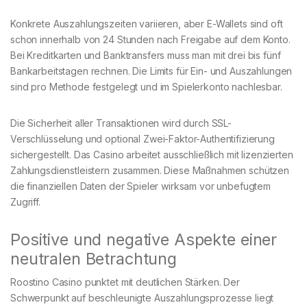
Konkrete Auszahlungszeiten variieren, aber E-Wallets sind oft
schon innerhalb von 24 Stunden nach Freigabe auf dem Konto.
Bei Kreditkarten und Banktransfers muss man mit drei bis fünf
Bankarbeitstagen rechnen. Die Limits für Ein- und Auszahlungen
sind pro Methode festgelegt und im Spielerkonto nachlesbar.
Die Sicherheit aller Transaktionen wird durch SSL-
Verschlüsselung und optional Zwei-Faktor-Authentifizierung
sichergestellt. Das Casino arbeitet ausschließlich mit lizenzierten
Zahlungsdienstleistern zusammen. Diese Maßnahmen schützen
die finanziellen Daten der Spieler wirksam vor unbefugtem
Zugriff.
Positive und negative Aspekte einer
neutralen Betrachtung
Roostino Casino punktet mit deutlichen Stärken. Der
Schwerpunkt auf beschleunigte Auszahlungsprozesse liegt