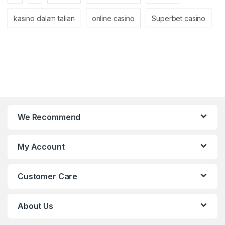
kasino dalam talian
online casino
Superbet casino
We Recommend
My Account
Customer Care
About Us