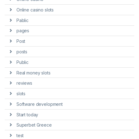
Online casino slots
Pablic
pages
Post
posts
Public
Real money slots
reviews
slots
Software development
Start today
Superbet Greece
test