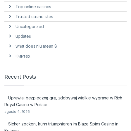
Top online casinos
Trusted casino sites
Uncategorized
updates
what does nlu mean 8
Финтех
Recent Posts
Uprawiaj bezpieczną grę, zdobywaj wielkie wygrane w Rich
Royal Casino w Polsce
agosto 4, 2026
Sicher zocken, kühn triumphieren im Blaze Spins Casino in
Belgien