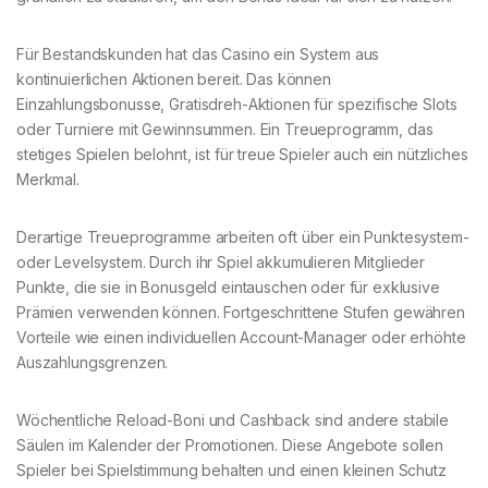
Für Bestandskunden hat das Casino ein System aus
kontinuierlichen Aktionen bereit. Das können
Einzahlungsbonusse, Gratisdreh-Aktionen für spezifische Slots
oder Turniere mit Gewinnsummen. Ein Treueprogramm, das
stetiges Spielen belohnt, ist für treue Spieler auch ein nützliches
Merkmal.
Derartige Treueprogramme arbeiten oft über ein Punktesystem-
oder Levelsystem. Durch ihr Spiel akkumulieren Mitglieder
Punkte, die sie in Bonusgeld eintauschen oder für exklusive
Prämien verwenden können. Fortgeschrittene Stufen gewähren
Vorteile wie einen individuellen Account-Manager oder erhöhte
Auszahlungsgrenzen.
Wöchentliche Reload-Boni und Cashback sind andere stabile
Säulen im Kalender der Promotionen. Diese Angebote sollen
Spieler bei Spielstimmung behalten und einen kleinen Schutz