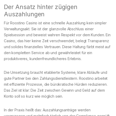
Der Ansatz hinter zügigen
Auszahlungen
Für Roostino Casino ist eine schnelle Auszahlung kein simpler
Verwaltungsakt. Sie ist der glanzvolle Abschluss einer
Spielsession und beweist wahren Respekt vor dem Kunden. Ein
Casino, das hier keine Zeit verschwendet, belegt Transparenz
und solides finanzielles Vertrauen. Diese Haltung färbt meist auf
den kompletten Service ab und gewährleistet für ein
produktiveres, kundenfreundlicheres Erlebnis.
Die Umsetzung braucht etablierte Systeme, klare Abläufe und
gute Partner bei den Zahlungsdienstleistern. Roostino arbeitet
mit effiziente Prozesse, die bürokratische Hürden reduzieren.
Das Ziel ist klar: Die Zeit zwischen Gewinn und Geld auf dem
Konto soll so kurz wie möglich sein.
In der Praxis heißt das: Auszahlungsanträge werden
vorgezogen und mehrfach täglich von der Compliance geprüft.