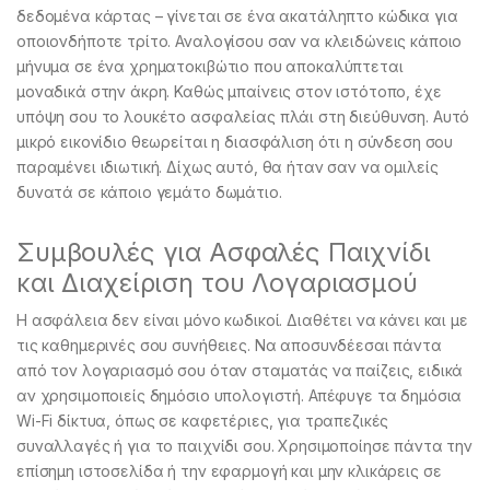
δεδομένα κάρτας – γίνεται σε ένα ακατάληπτο κώδικα για
οποιονδήποτε τρίτο. Αναλογίσου σαν να κλειδώνεις κάποιο
μήνυμα σε ένα χρηματοκιβώτιο που αποκαλύπτεται
μοναδικά στην άκρη. Καθώς μπαίνεις στον ιστότοπο, έχε
υπόψη σου το λουκέτο ασφαλείας πλάι στη διεύθυνση. Αυτό
μικρό εικονίδιο θεωρείται η διασφάλιση ότι η σύνδεση σου
παραμένει ιδιωτική. Δίχως αυτό, θα ήταν σαν να ομιλείς
δυνατά σε κάποιο γεμάτο δωμάτιο.
Συμβουλές για Ασφαλές Παιχνίδι
και Διαχείριση του Λογαριασμού
Η ασφάλεια δεν είναι μόνο κωδικοί. Διαθέτει να κάνει και με
τις καθημερινές σου συνήθειες. Να αποσυνδέεσαι πάντα
από τον λογαριασμό σου όταν σταματάς να παίζεις, ειδικά
αν χρησιμοποιείς δημόσιο υπολογιστή. Απέφυγε τα δημόσια
Wi-Fi δίκτυα, όπως σε καφετέριες, για τραπεζικές
συναλλαγές ή για το παιχνίδι σου. Χρησιμοποίησε πάντα την
επίσημη ιστοσελίδα ή την εφαρμογή και μην κλικάρεις σε