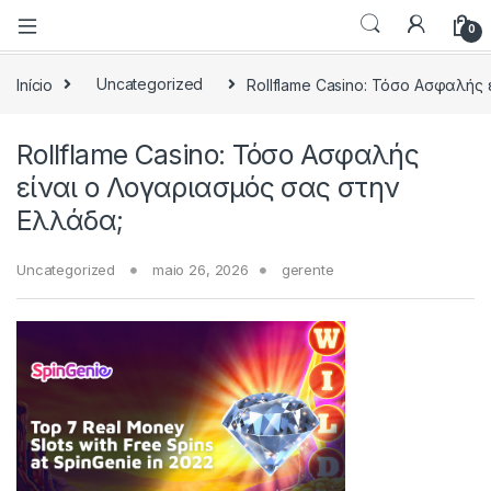
0
Início
Uncategorized
Rollflame Casino: Τόσο Ασφαλής
Rollflame Casino: Τόσο Ασφαλής
είναι ο Λογαριασμός σας στην
Ελλάδα;
Uncategorized
maio 26, 2026
gerente