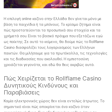
Η επιλογή online καζίνο στην Ελλάδα δεν γίνεται μόνο με
βάση τα παιχνίδια ή τα μπόνους. Το κρίσιμο ζήτημα είναι
πώς προστατεύονται τα προσωπικά σου στοιχεία και τα
χρήματά σου. Είναι το βασικό πράγμα που εξετάζω κι εγώ
ως παίκτης. Σε αυτό το κείμενο, θα δούμε πώς το Rollflame
Casino διασφαλίζει τους λογαριασμούς των Ελλήνων
παικτών. Θα μιλήσουμε για τα πρωτόκολλα, τις τεχνολογίες
και τις διαδικασίες που ακολουθεί. Η εμπιστοσύνη
χρειάζεται γεγονότα, και εδώ θα δεις ακριβώς αυτά.
Πώς Χειρίζεται το Rollflame Casino
Δυνητικούς Κινδύνους και
Παραβιάσεις
Καμία ηλεκτρονικός χώρος δεν είναι εντελώς άτρωτος. Το
σημαντικό είναι πώς αποκρίνεται ένα καζίνο όταν