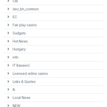
CIB
dec_bh_common
EC
Fair play casino
Gadgets
Hot News
Hungary
info
IT Вакансії
Licensed online casino
Links & Quotes
lk
Local News
NEW