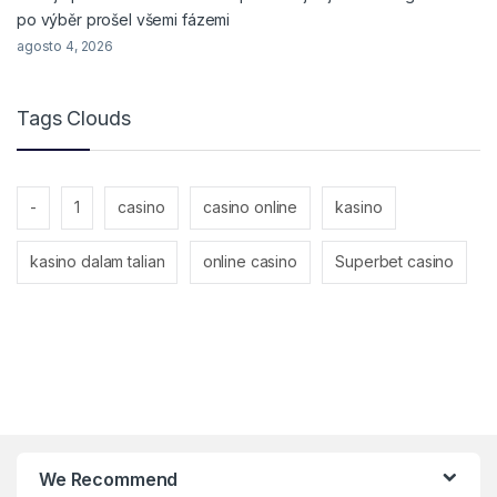
po výběr prošel všemi fázemi
agosto 4, 2026
Tags Clouds
-
1
casino
casino online
kasino
kasino dalam talian
online casino
Superbet casino
We Recommend