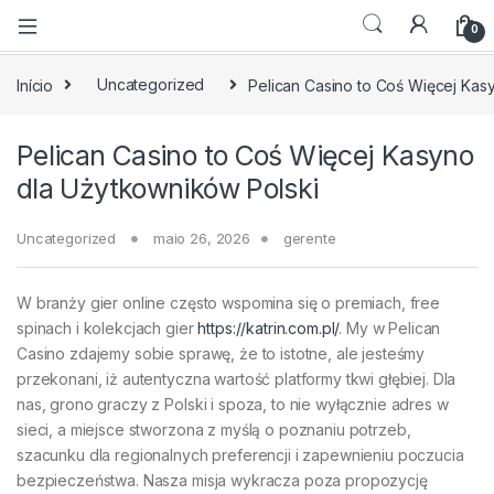
0
Início
Uncategorized
Pelican Casino to Coś Więcej Kas
Pelican Casino to Coś Więcej Kasyno
dla Użytkowników Polski
Uncategorized
maio 26, 2026
gerente
W branży gier online często wspomina się o premiach, free
spinach i kolekcjach gier
https://katrin.com.pl/
. My w Pelican
Casino zdajemy sobie sprawę, że to istotne, ale jesteśmy
przekonani, iż autentyczna wartość platformy tkwi głębiej. Dla
nas, grono graczy z Polski i spoza, to nie wyłącznie adres w
sieci, a miejsce stworzona z myślą o poznaniu potrzeb,
szacunku dla regionalnych preferencji i zapewnieniu poczucia
bezpieczeństwa. Nasza misja wykracza poza propozycję