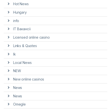
Hot News
Hungary
info
IT Вакансії
Licensed online casino
Links & Quotes
lk
Local News
NEW
New online casinos
News
News
Omegle