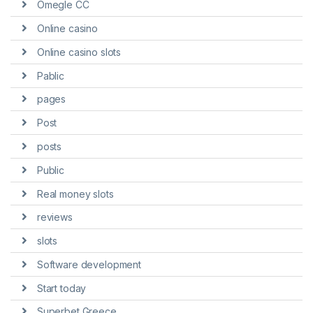
Omegle CC
Online casino
Online casino slots
Pablic
pages
Post
posts
Public
Real money slots
reviews
slots
Software development
Start today
Superbet Greece