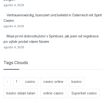
agosto 4, 2026
Vertrauenswürdig, lizenziert und beliebt in Österreich mit Spirit
Casino
agosto 4, 2026
Moje první dobrodružství v Spinboss: jak jsem od registrace
po výběr prošel všemi fázemi
agosto 4, 2026
Tags Clouds
-
1
casino
casino online
kasino
kasino dalam talian
online casino
Superbet casino