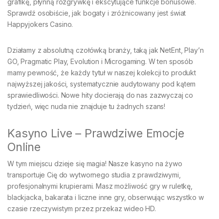
grafikę, płynną rozgrywkę i ekscytujące funkcje bonusowe.
Sprawdź osobiście, jak bogaty i zróżnicowany jest świat
Happyjokers Casino.
Działamy z absolutną czołówką branży, taką jak NetEnt, Play’n
GO, Pragmatic Play, Evolution i Microgaming. W ten sposób
mamy pewność, że każdy tytuł w naszej kolekcji to produkt
najwyższej jakości, systematycznie audytowany pod kątem
sprawiedliwości. Nowe hity docierają do nas zazwyczaj co
tydzień, więc nuda nie znajduje tu żadnych szans!
Kasyno Live – Prawdziwe Emocje
Online
W tym miejscu dzieje się magia! Nasze kasyno na żywo
transportuje Cię do wytwornego studia z prawdziwymi,
profesjonalnymi krupierami. Masz możliwość gry w ruletkę,
blackjacka, bakarata i liczne inne gry, obserwując wszystko w
czasie rzeczywistym przez przekaz wideo HD.