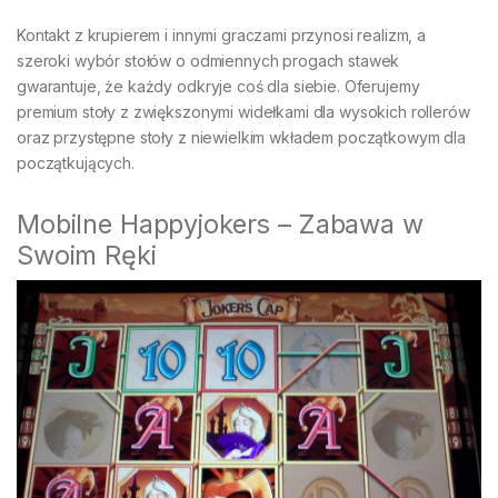
Kontakt z krupierem i innymi graczami przynosi realizm, a
szeroki wybór stołów o odmiennych progach stawek
gwarantuje, że każdy odkryje coś dla siebie. Oferujemy
premium stoły z zwiększonymi widełkami dla wysokich rollerów
oraz przystępne stoły z niewielkim wkładem początkowym dla
początkujących.
Mobilne Happyjokers – Zabawa w
Swoim Ręki