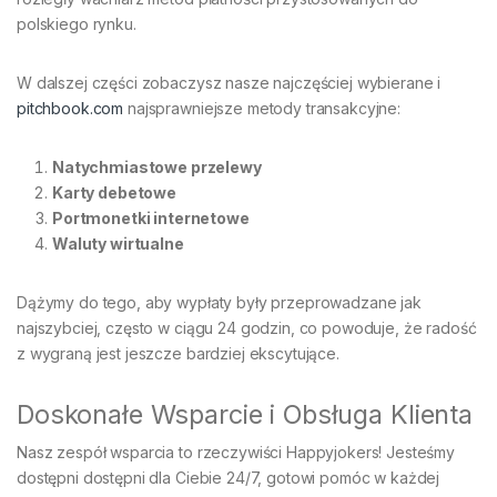
polskiego rynku.
W dalszej części zobaczysz nasze najczęściej wybierane i
pitchbook.com
najsprawniejsze metody transakcyjne:
Natychmiastowe przelewy
Karty debetowe
Portmonetki internetowe
Waluty wirtualne
Dążymy do tego, aby wypłaty były przeprowadzane jak
najszybciej, często w ciągu 24 godzin, co powoduje, że radość
z wygraną jest jeszcze bardziej ekscytujące.
Doskonałe Wsparcie i Obsługa Klienta
Nasz zespół wsparcia to rzeczywiści Happyjokers! Jesteśmy
dostępni dostępni dla Ciebie 24/7, gotowi pomóc w każdej