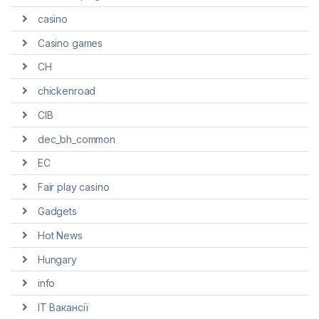
casino
Casino games
CH
chickenroad
CIB
dec_bh_common
EC
Fair play casino
Gadgets
Hot News
Hungary
info
IT Вакансії