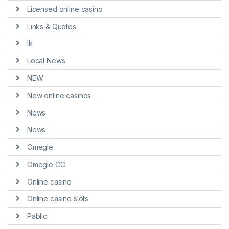
Licensed online casino
Links & Quotes
lk
Local News
NEW
New online casinos
News
News
Omegle
Omegle CC
Online casino
Online casino slots
Pablic