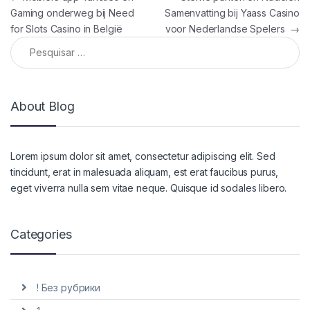
Gaming onderweg bij Need
Samenvatting bij Yaass Casino
for Slots Casino in België
voor Nederlandse Spelers
→
Pesquisar por:
About Blog
Lorem ipsum dolor sit amet, consectetur adipiscing elit. Sed
tincidunt, erat in malesuada aliquam, est erat faucibus purus,
eget viverra nulla sem vitae neque. Quisque id sodales libero.
Categories
! Без рубрики