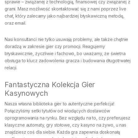
sprawie – związanej z technologią, finansowej czy związanej z
grami. Masz możliwość skontaktować się z nami poprzez live
chat, który zalecamy jako najbardziej błyskawiczną metodę,
oraz email.
Nasi konsultanci nie tylko usuwają problemy, ale także chętnie
doradzą w zakresie gier czy promocji. Reagujemy
błyskawicznie, życzliwie i fachowo, bo uważamy, że świetna
obsługa to klucz zadowolenia gracza i budowania długotrwałej
relacji.
Fantastyczna Kolekcja Gier
Kasynowych
Nasza własna biblioteka gier to autentyczne perfekcja!
Połączyliśmy setki tytułów od wiodących dostawców
oprogramowania na rynku. Bez względu na to, czy preferujesz
klasyczne automaty, gry stołowe, czy kasyno na żywo, u nas
znajdziesz coś dla siebie. Każda gra zapewnia doskonałą