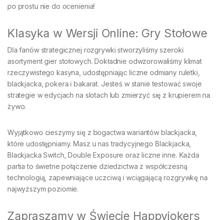
po prostu nie do ocenienia!
Klasyka w Wersji Online: Gry Stołowe
Dla fanów strategicznej rozgrywki stworzyliśmy szeroki
asortyment gier stołowych. Dokładnie odwzorowaliśmy klimat
rzeczywistego kasyna, udostępniając liczne odmiany ruletki,
blackjacka, pokera i bakarat. Jesteś w stanie testować swoje
strategie w edycjach na slotach lub zmierzyć się z krupierem na
żywo.
Wyjątkowo cieszymy się z bogactwa wariantów blackjacka,
które udostępniamy. Masz u nas tradycyjnego Blackjacka,
Blackjacka Switch, Double Exposure oraz liczne inne. Każda
partia to świetne połączenie dziedzictwa z współczesną
technologią, zapewniające uczciwą i wciągającą rozgrywkę na
najwyższym poziomie.
Zapraszamy w Świecie Happyjokers