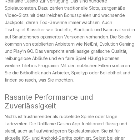
Rollflame Casino zur Verfügung. Das sind hunderte
Spielautomaten. Dazu zählen traditionelle Slots, zeitgemäße
Video-Slots mit detailreichen Bonusspielen und wachsende
Jackpots, deren Top-Gewinne immer wachsen. Auch
Tischspiel-Klassiker wie Roulette, Blackjack und Baccarat sind in
auf Smartphones optimierten Versionen vorhanden. Die Spiele
kommen von etablierten Anbietern wie NetEnt, Evolution Gaming
und Play’n GO. Das verspricht erstklassige grafische Qualität,
reibungslose Abläufe und ein faire Spiel. Häufig kommen
weitere Titel ins Programm. Mit den nützlichen Filtern sortieren
Sie die Bibliothek nach Anbieter, Spieltyp oder Beliebtheit und
finden so rasch, was Sie möchten.
Rasante Performance und
Zuverlässigkeit
Nichts ist frustrierender als ruckelnde Spiele oder lange
Ladezeiten. Die Rollflame Casino App funktioniert flüssig und
stabil, auch auf aufwändigeren Spielautomaten. Sie ist für
aktuelle iOS- und Android-Geräte optimiert. Selbst bei einer