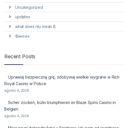
Uncategorized
updates
what does nlu mean 8
Финтех
Recent Posts
Uprawiaj bezpieczną grę, zdobywaj wielkie wygrane w Rich
Royal Casino w Polsce
agosto 4, 2026
Sicher zocken, kühn triumphieren im Blaze Spins Casino in
Belgien
agosto 4, 2026
Moje první dobrodružství v Spinboss: jak jsem od registrace