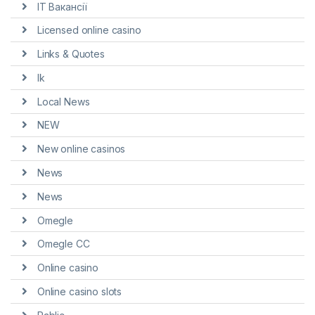
IT Вакансії
Licensed online casino
Links & Quotes
lk
Local News
NEW
New online casinos
News
News
Omegle
Omegle CC
Online casino
Online casino slots