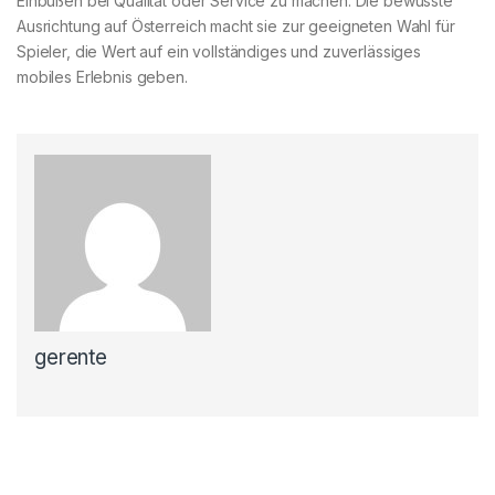
Einbußen bei Qualität oder Service zu machen. Die bewusste
Ausrichtung auf Österreich macht sie zur geeigneten Wahl für
Spieler, die Wert auf ein vollständiges und zuverlässiges
mobiles Erlebnis geben.
gerente