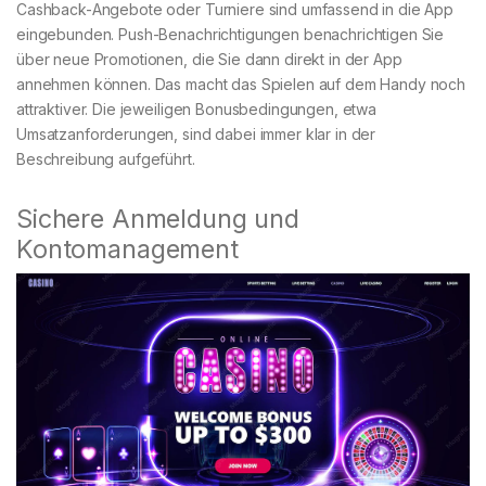
Cashback-Angebote oder Turniere sind umfassend in die App
eingebunden. Push-Benachrichtigungen benachrichtigen Sie
über neue Promotionen, die Sie dann direkt in der App
annehmen können. Das macht das Spielen auf dem Handy noch
attraktiver. Die jeweiligen Bonusbedingungen, etwa
Umsatzanforderungen, sind dabei immer klar in der
Beschreibung aufgeführt.
Sichere Anmeldung und
Kontomanagement