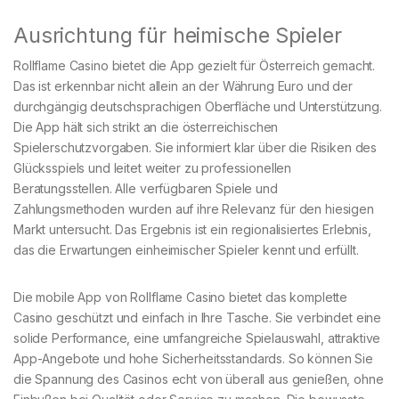
Ausrichtung für heimische Spieler
Rollflame Casino bietet die App gezielt für Österreich gemacht.
Das ist erkennbar nicht allein an der Währung Euro und der
durchgängig deutschsprachigen Oberfläche und Unterstützung.
Die App hält sich strikt an die österreichischen
Spielerschutzvorgaben. Sie informiert klar über die Risiken des
Glücksspiels und leitet weiter zu professionellen
Beratungsstellen. Alle verfügbaren Spiele und
Zahlungsmethoden wurden auf ihre Relevanz für den hiesigen
Markt untersucht. Das Ergebnis ist ein regionalisiertes Erlebnis,
das die Erwartungen einheimischer Spieler kennt und erfüllt.
Die mobile App von Rollflame Casino bietet das komplette
Casino geschützt und einfach in Ihre Tasche. Sie verbindet eine
solide Performance, eine umfangreiche Spielauswahl, attraktive
App-Angebote und hohe Sicherheitsstandards. So können Sie
die Spannung des Casinos echt von überall aus genießen, ohne