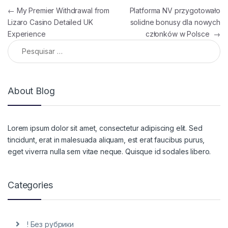
Navegação de Post
←
My Premier Withdrawal from
Platforma NV przygotowało
Lizaro Casino Detailed UK
solidne bonusy dla nowych
Experience
członków w Polsce
→
Pesquisar por:
About Blog
Lorem ipsum dolor sit amet, consectetur adipiscing elit. Sed
tincidunt, erat in malesuada aliquam, est erat faucibus purus,
eget viverra nulla sem vitae neque. Quisque id sodales libero.
Categories
! Без рубрики