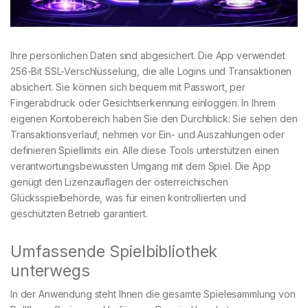
Ihre persönlichen Daten sind abgesichert. Die App verwendet
256-Bit SSL-Verschlüsselung, die alle Logins und Transaktionen
absichert. Sie können sich bequem mit Passwort, per
Fingerabdruck oder Gesichtserkennung einloggen. In Ihrem
eigenen Kontobereich haben Sie den Durchblick: Sie sehen den
Transaktionsverlauf, nehmen vor Ein- und Auszahlungen oder
definieren Spiellimits ein. Alle diese Tools unterstützen einen
verantwortungsbewussten Umgang mit dem Spiel. Die App
genügt den Lizenzauflagen der österreichischen
Glücksspielbehörde, was für einen kontrollierten und
geschützten Betrieb garantiert.
Umfassende Spielbibliothek
unterwegs
In der Anwendung steht Ihnen die gesamte Spielesammlung von