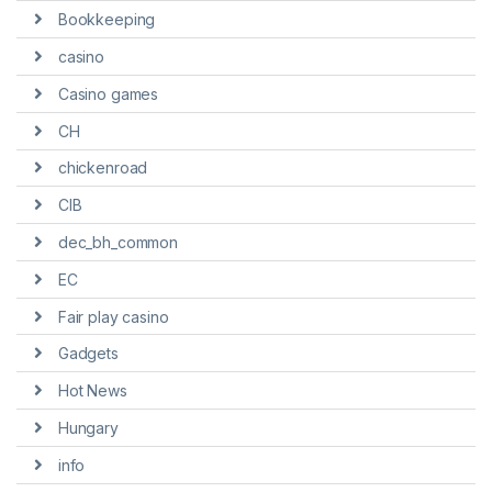
Bookkeeping
casino
Casino games
CH
chickenroad
CIB
dec_bh_common
EC
Fair play casino
Gadgets
Hot News
Hungary
info