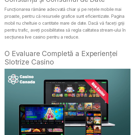
Funcționarea rămâne adecvată chiar și pe rețele mobile mai
proaste, pentru că resursele grafice sunt eficientizate. Pagina
mobil nu cheltuie o cantitate mare de date. Dacă vă faceți griji
pentru trafic, aveți posibilitatea să regla calitatea stream-ului în
secțiunea live casino pentru a reduce.
O Evaluare Completă a Experienței
Slotrize Casino