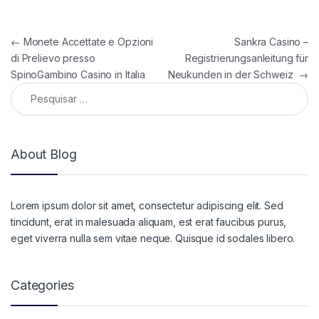
Navegação de Post
←
Monete Accettate e Opzioni
Sankra Casino –
di Prelievo presso
Registrierungsanleitung für
SpinoGambino Casino in Italia
Neukunden in der Schweiz
→
Pesquisar por:
About Blog
Lorem ipsum dolor sit amet, consectetur adipiscing elit. Sed
tincidunt, erat in malesuada aliquam, est erat faucibus purus,
eget viverra nulla sem vitae neque. Quisque id sodales libero.
Categories