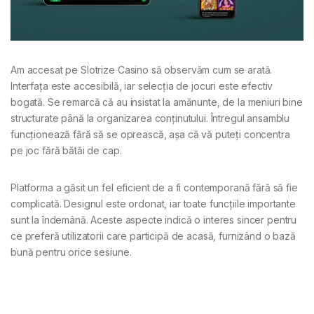
Am accesat pe Slotrize Casino să observăm cum se arată.
Interfața este accesibilă, iar selecția de jocuri este efectiv
bogată. Se remarcă că au insistat la amănunte, de la meniuri bine
structurate până la organizarea conținutului. Întregul ansamblu
funcționează fără să se oprească, așa că vă puteți concentra
pe joc fără bătăi de cap.
Platforma a găsit un fel eficient de a fi contemporană fără să fie
complicată. Designul este ordonat, iar toate funcțiile importante
sunt la îndemână. Aceste aspecte indică o interes sincer pentru
ce preferă utilizatorii care participă de acasă, furnizând o bază
bună pentru orice sesiune.