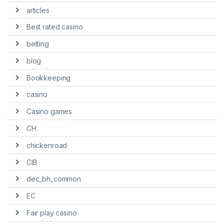
articles
Best rated casino
betting
blog
Bookkeeping
casino
Casino games
CH
chickenroad
CIB
dec_bh_common
EC
Fair play casino