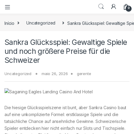
0
Início
Uncategorized
Sankra Glücksspiel: Gewaltige Spi
Sankra Glücksspiel: Gewaltige Spiele
und noch größere Preise für die
Schweizer
Uncategorized
maio 26, 2026
gerente
Die hiesige Glücksspielszene ist bunt, aber Sankra Casino baut
auf eine unkomplizierte Formel: erstklassige Spiele und die
tatsächliche Chance auf ansehnliche Gewinne. Schweizerische
Spieler entdecken hier nicht einfach nur Slots und Tischspiele.