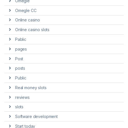
Omegle
Omegle CC
Online casino
Online casino slots
Pablic
pages
Post
posts
Public
Real money slots
reviews
slots
Software development
Start today