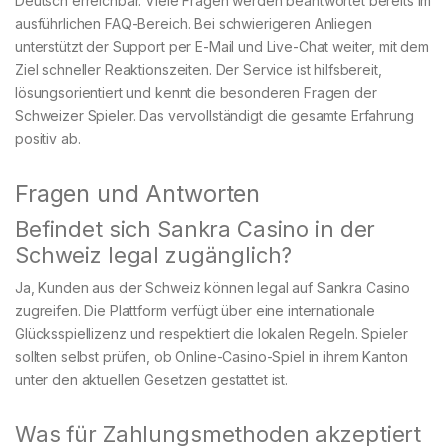
Deutsch erreichbar. Viele Fragen werden beantwortet bereits im
ausführlichen FAQ-Bereich. Bei schwierigeren Anliegen
unterstützt der Support per E-Mail und Live-Chat weiter, mit dem
Ziel schneller Reaktionszeiten. Der Service ist hilfsbereit,
lösungsorientiert und kennt die besonderen Fragen der
Schweizer Spieler. Das vervollständigt die gesamte Erfahrung
positiv ab.
Fragen und Antworten
Befindet sich Sankra Casino in der
Schweiz legal zugänglich?
Ja, Kunden aus der Schweiz können legal auf Sankra Casino
zugreifen. Die Plattform verfügt über eine internationale
Glücksspiellizenz und respektiert die lokalen Regeln. Spieler
sollten selbst prüfen, ob Online-Casino-Spiel in ihrem Kanton
unter den aktuellen Gesetzen gestattet ist.
Was für Zahlungsmethoden akzeptiert