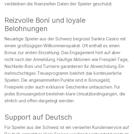
verbleiben die finanziellen Daten der Spieler geschützt.
Reizvolle Boni und loyale
Belohnungen
Neuartige Spieler aus der Schweiz begrüsst Sankra Casino mit
einem großzügigen Willkommenspaket. Oft enthält es einen
Bonus zur ersten Einzahlung. Das Engagement hört auf aber
nicht nach der Anmeldung. Häufige Aktionen wie Freispiel-Tage,
Nachlade-Boni und Turniere garantieren für Abwechslung. Ein
mehrschichtiges Treueprogramm belohnt das kontinuierliche
Spielen. Die angesammelten Punkte sind in Bonusgeld,
Freispiele oder auch exklusive Geschenke umtauschen. Für
jedes Bonusangebot bestehen klare Umsatzbedingungen, die
ehrlich und offen dargelegt werden.
Support auf Deutsch
Für Spieler aus der Schweiz ist ein versierter Kundenservice auf