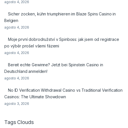
agosto 4, 2026
Sicher zocken, kühn triumphieren im Blaze Spins Casino in
Belgien
agosto 4, 2026
Moje první dobrodružství v Spinboss: jak jsem od registrace
po výběr prošel všemi fázemi
agosto 4, 2026
Bereit echte Gewinne? Jetzt bei Spinstein Casino in
Deutschland anmelden!
agosto 4, 2026
No ID Verification Withdrawal Casino vs Traditional Verification
Casinos: The Ultimate Showdown
agosto 3, 2026
Tags Clouds