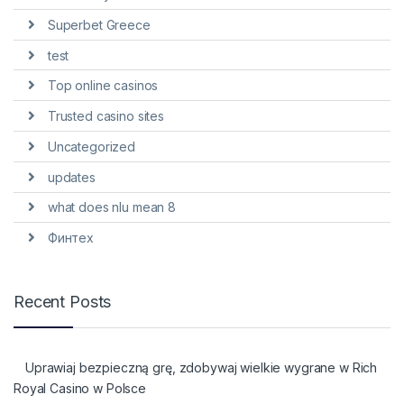
Superbet Greece
test
Top online casinos
Trusted casino sites
Uncategorized
updates
what does nlu mean 8
Финтех
Recent Posts
Uprawiaj bezpieczną grę, zdobywaj wielkie wygrane w Rich
Royal Casino w Polsce