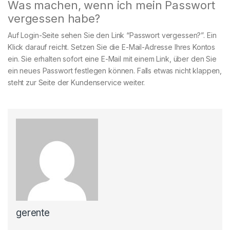
Was machen, wenn ich mein Passwort
vergessen habe?
Auf Login-Seite sehen Sie den Link “Passwort vergessen?”. Ein
Klick darauf reicht. Setzen Sie die E-Mail-Adresse Ihres Kontos
ein. Sie erhalten sofort eine E-Mail mit einem Link, über den Sie
ein neues Passwort festlegen können. Falls etwas nicht klappen,
steht zur Seite der Kundenservice weiter.
gerente