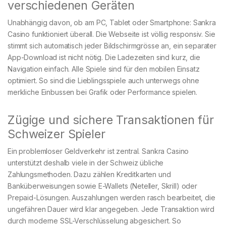
verschiedenen Geräten
Unabhängig davon, ob am PC, Tablet oder Smartphone: Sankra
Casino funktioniert überall. Die Webseite ist völlig responsiv. Sie
stimmt sich automatisch jeder Bildschirmgrösse an, ein separater
App-Download ist nicht nötig. Die Ladezeiten sind kurz, die
Navigation einfach. Alle Spiele sind für den mobilen Einsatz
optimiert. So sind die Lieblingsspiele auch unterwegs ohne
merkliche Einbussen bei Grafik oder Performance spielen.
Zügige und sichere Transaktionen für
Schweizer Spieler
Ein problemloser Geldverkehr ist zentral. Sankra Casino
unterstützt deshalb viele in der Schweiz übliche
Zahlungsmethoden. Dazu zählen Kreditkarten und
Banküberweisungen sowie E-Wallets (Neteller, Skrill) oder
Prepaid-Lösungen. Auszahlungen werden rasch bearbeitet, die
ungefähren Dauer wird klar angegeben. Jede Transaktion wird
durch moderne SSL-Verschlüsselung abgesichert. So