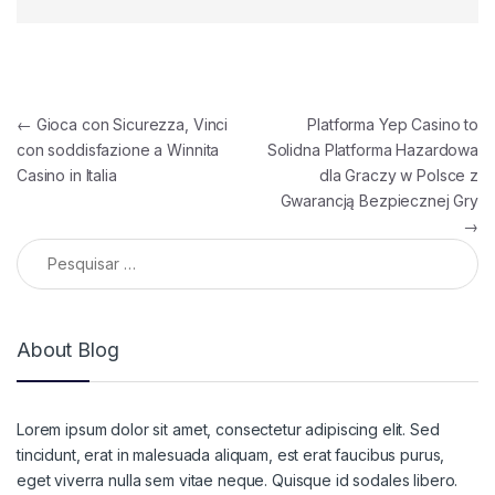
Navegação de Post
←
Gioca con Sicurezza, Vinci
Platforma Yep Casino to
con soddisfazione a Winnita
Solidna Platforma Hazardowa
Casino in Italia
dla Graczy w Polsce z
Gwarancją Bezpiecznej Gry
→
Pesquisar por:
About Blog
Lorem ipsum dolor sit amet, consectetur adipiscing elit. Sed
tincidunt, erat in malesuada aliquam, est erat faucibus purus,
eget viverra nulla sem vitae neque. Quisque id sodales libero.