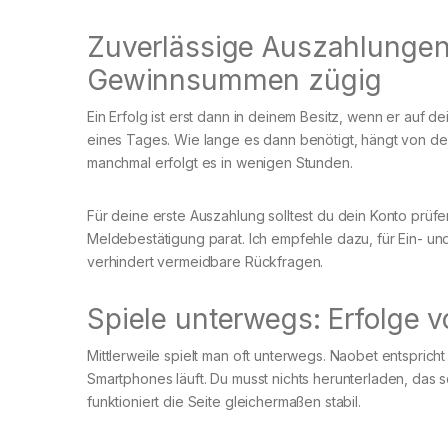
Zuverlässige Auszahlungen
Gewinnsummen zügig
Ein Erfolg ist erst dann in deinem Besitz, wenn er auf 
eines Tages. Wie lange es dann benötigt, hängt von deine
manchmal erfolgt es in wenigen Stunden.
Für deine erste Auszahlung solltest du dein Konto prüf
Meldebestätigung parat. Ich empfehle dazu, für Ein- 
verhindert vermeidbare Rückfragen.
Spiele unterwegs: Erfolge 
Mittlerweile spielt man oft unterwegs. Naobet entsprich
Smartphones läuft. Du musst nichts herunterladen, das
funktioniert die Seite gleichermaßen stabil.