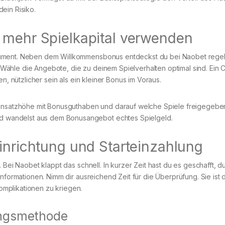
ein Risiko.
 mehr Spielkapital verwenden
rument. Neben dem Willkommensbonus entdeckst du bei Naobet rege
Wähle die Angebote, die zu deinem Spielverhalten optimal sind. Ein
n, nützlicher sein als ein kleiner Bonus im Voraus.
Einsatzhöhe mit Bonusguthaben und darauf welche Spiele freigegeben
 wandelst aus dem Bonusangebot echtes Spielgeld.
einrichtung und Starteinzahlung
 Bei Naobet klappt das schnell. In kurzer Zeit hast du es geschafft, d
nformationen. Nimm dir ausreichend Zeit für die Überprüfung. Sie ist 
mplikationen zu kriegen.
ungsmethode