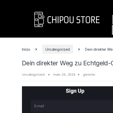
Início
Uncategorized
Dein direkter We
Dein direkter Weg zu Echtgeld-
Uncategorized
maio 26, 2026
gerente