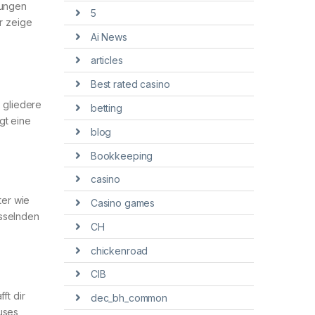
lungen
5
er zeige
Ai News
articles
Best rated casino
h gliedere
betting
gt eine
blog
Bookkeeping
casino
ter wie
Casino games
esselnden
CH
chickenroad
CIB
ft dir
dec_bh_common
uses