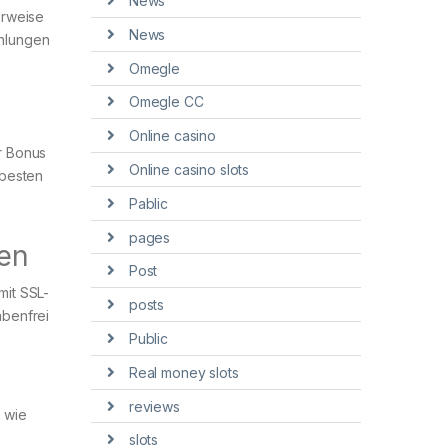
News
erweise
News
ahlungen
Omegle
Omegle CC
Online casino
r Bonus
Online casino slots
 besten
Pablic
pages
nen
Post
mit SSL-
posts
abenfrei
Public
Real money slots
reviews
 wie
slots