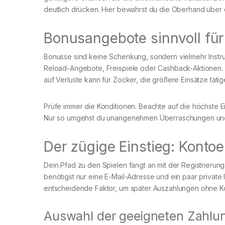
deutlich drücken. Hier bewahrst du die Oberhand über d
Bonusangebote sinnvoll für
Bonusse sind keine Schenkung, sondern vielmehr Inst
Reload-Angebote, Freispiele oder Cashback-Aktionen. 
auf Verluste kann für Zocker, die größere Einsätze tätige
Prüfe immer die Konditionen. Beachte auf die höchste 
Nur so umgehst du unangenehmen Überraschungen und
Der zügige Einstieg: Konto
Dein Pfad zu den Spielen fängt an mit der Registrierung.
benötigst nur eine E-Mail-Adresse und ein paar private I
entscheidende Faktor, um später Auszahlungen ohne Ko
Auswahl der geeigneten Zahl