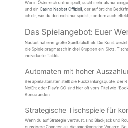
Wer in Österreich online spielt, sucht mehr als nur ei
und ein
Casino Naobet Offiziell
, der auf örtliche Bedürf
ich dir, wie du dort nicht nur spielst, sondern auch effekti
Das Spielangebot: Euer We
Naobet hat eine große Spielbibliothek. Die Kunst besteht
die Spiele pragmatisch in drei Gruppen ein: Slots, Tisc
individuelle Taktik.
Automaten mit hoher Auszahlu
Bei Spielautomaten stellt die Rückzahlungsquote, der 
NetEnt oder Play’n GO sind hier oft vorn. Titel wie “B
Bonusrunden.
Strategische Tischspiele für kon
Wenn du auf Strategie vertraust, sind Blackjack und Roul
günstigere Chancen als die amerikanische Variante. Bei