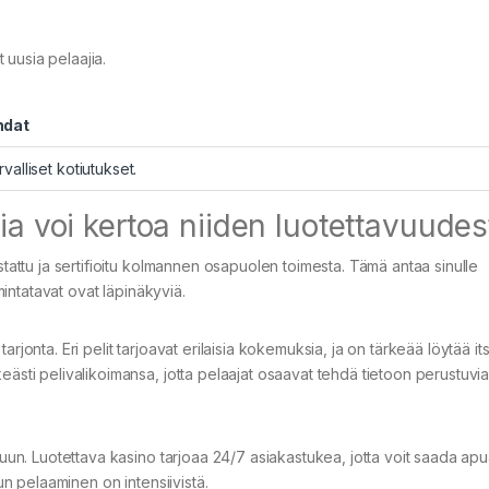
 uusia pelaajia.
hdat
valliset kotiutukset.
ia voi kertoa niiden luotettavuude
stattu ja sertifioitu kolmannen osapuolen toimesta. Tämä antaa sinulle
imintatavat ovat läpinäkyviä.
rjonta. Eri pelit tarjoavat erilaisia kokemuksia, ja on tärkeää löytää it
eästi pelivalikoimansa, jotta pelaajat osaavat tehdä tietoon perustuvi
luun. Luotettava kasino tarjoaa 24/7 asiakastukea, jotta voit saada ap
kun pelaaminen on intensiivistä.