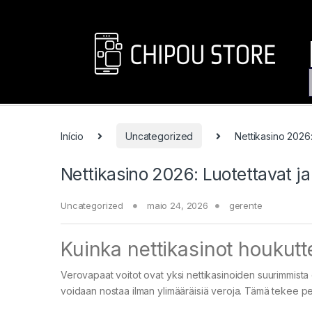
Início
Uncategorized
Nettikasino 2026:
Nettikasino 2026: Luotettavat ja 
Uncategorized
maio 24, 2026
gerente
Kuinka nettikasinot houkutt
Verovapaat voitot ovat yksi nettikasinoiden suurimmista e
voidaan nostaa ilman ylimääräisiä veroja. Tämä tekee pe