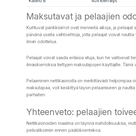
Kasino B
40x kierrätys
Maksutavat ja pelaajien od
Kuihtuvat pankkisiirrot ovat menneitä aikoja, ja pelaajat
päivänä useita vaihtoehtoja, jotta pelaajat voivat nauttia
ilman odottelua.
Pelaajat voivat saada erilaisia etuja, kun he valitsevat ti
ilmaiskierroksia tiettyjen maksutapojen käyttäjille. Tä
Pelaaminen nettikasinoilla on merkittävästi helpompaa oi
maksutapaa, voit keskittyä täysin pelaamiseen ja nauttia pel
parhaiten.
Yhteenveto: pelaajien toiv
Nettikasinoiden maailma on täynnä mahdollisuuksia, mutta v
pelivalikoimiin ennen päätöksentekoa.