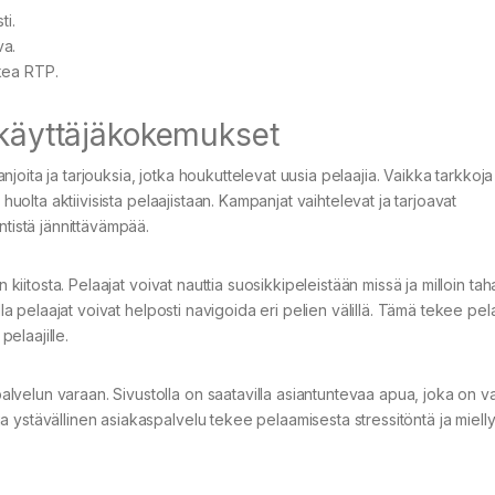
ti.
va.
rkea RTP.
 käyttäjäkokemukset
panjoita ja tarjouksia, jotka houkuttelevat uusia pelaajia. Vaikka tarkkoja
huolta aktiivisista pelaajistaan. Kampanjat vaihtelevat ja tarjoavat
ntistä jännittävämpää.
 kiitosta. Pelaajat voivat nauttia suosikkipeleistään missä ja milloin tah
lla pelaajat voivat helposti navigoida eri pelien välillä. Tämä tekee pe
pelaajille.
velun varaan. Sivustolla on saatavilla asiantuntevaa apua, joka on va
 ystävällinen asiakaspalvelu tekee pelaamisesta stressitöntä ja mielly