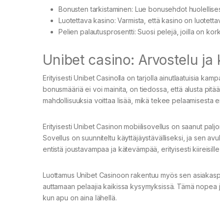
Bonusten tarkistaminen: Lue bonusehdot huolellises
Luotettava kasino: Varmista, että kasino on luotetta
Pelien palautusprosentti: Suosi pelejä, joilla on ko
Unibet casino: Arvostelu ja
Erityisesti Unibet Casinolla on tarjolla ainutlaatuisia kam
bonusmääriä ei voi mainita, on tiedossa, että alusta pitää 
mahdollisuuksia voittaa lisää, mikä tekee pelaamisesta e
Erityisesti Unibet Casinon mobiilisovellus on saanut paljon
Sovellus on suunniteltu käyttäjäystävälliseksi, ja sen avu
entistä joustavampaa ja kätevämpää, erityisesti kiireisille 
Luottamus Unibet Casinoon rakentuu myös sen asiakaspal
auttamaan pelaajia kaikissa kysymyksissä. Tämä nopea ja
kun apu on aina lähellä.