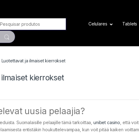
Search for:
Celulares
Tablets
 Luotettavat ja ilmaiset kierrokset
ilmaiset kierrokset
elevat uusia pelaajia?
duista. Suomalaisille pelaajille tämä tarkoittaa,
unibet casino
, että voi
laamisesta entistäkin houkuttelevampaa, kun voit pitää kaiken voittam