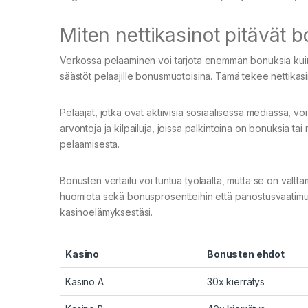
Miten nettikasinot pitävät b
Verkossa pelaaminen voi tarjota enemmän bonuksia kuin p
säästöt pelaajille bonusmuotoisina. Tämä tekee nettikasin
Pelaajat, jotka ovat aktiivisia sosiaalisessa mediassa, voi
arvontoja ja kilpailuja, joissa palkintoina on bonuksia tai
pelaamisesta.
Bonusten vertailu voi tuntua työläältä, mutta se on vält
huomiota sekä bonusprosentteihin että panostusvaatimuk
kasinoelämyksestäsi.
Kasino
Bonusten ehdot
Kasino A
30x kierrätys