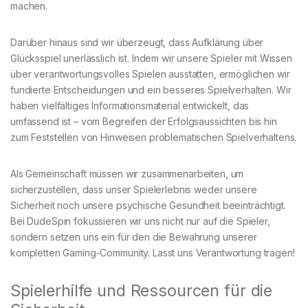
machen.
Darüber hinaus sind wir überzeugt, dass Aufklärung über
Glücksspiel unerlässlich ist. Indem wir unsere Spieler mit Wissen
über verantwortungsvolles Spielen ausstatten, ermöglichen wir
fundierte Entscheidungen und ein besseres Spielverhalten. Wir
haben vielfältiges Informationsmaterial entwickelt, das
umfassend ist – vom Begreifen der Erfolgsaussichten bis hin
zum Feststellen von Hinweisen problematischen Spielverhaltens.
Als Gemeinschaft müssen wir zusammenarbeiten, um
sicherzustellen, dass unser Spielerlebnis weder unsere
Sicherheit noch unsere psychische Gesundheit beeinträchtigt.
Bei DudeSpin fokussieren wir uns nicht nur auf die Spieler,
sondern setzen uns ein für den die Bewahrung unserer
kompletten Gaming-Community. Lasst uns Verantwortung tragen!
Spielerhilfe und Ressourcen für die