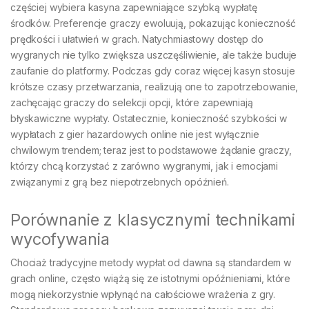
częściej wybiera kasyna zapewniające szybką wypłatę
środków. Preferencje graczy ewoluują, pokazując konieczność
prędkości i ułatwień w grach. Natychmiastowy dostęp do
wygranych nie tylko zwiększa uszczęśliwienie, ale także buduje
zaufanie do platformy. Podczas gdy coraz więcej kasyn stosuje
krótsze czasy przetwarzania, realizują one to zapotrzebowanie,
zachęcając graczy do selekcji opcji, które zapewniają
błyskawiczne wypłaty. Ostatecznie, konieczność szybkości w
wypłatach z gier hazardowych online nie jest wyłącznie
chwilowym trendem; teraz jest to podstawowe żądanie graczy,
którzy chcą korzystać z zarówno wygranymi, jak i emocjami
związanymi z grą bez niepotrzebnych opóźnień.
Porównanie z klasycznymi technikami
wycofywania
Chociaż tradycyjne metody wypłat od dawna są standardem w
grach online, często wiążą się ze istotnymi opóźnieniami, które
mogą niekorzystnie wpłynąć na całościowe wrażenia z gry.