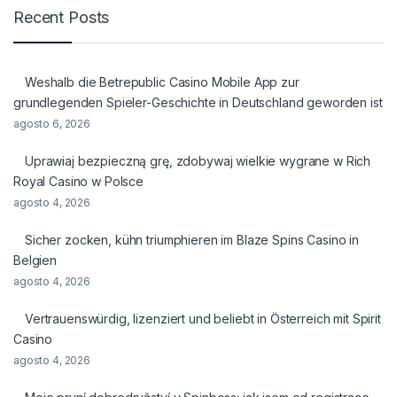
Recent Posts
Weshalb die Betrepublic Casino Mobile App zur
grundlegenden Spieler-Geschichte in Deutschland geworden ist
agosto 6, 2026
Uprawiaj bezpieczną grę, zdobywaj wielkie wygrane w Rich
Royal Casino w Polsce
agosto 4, 2026
Sicher zocken, kühn triumphieren im Blaze Spins Casino in
Belgien
agosto 4, 2026
Vertrauenswürdig, lizenziert und beliebt in Österreich mit Spirit
Casino
agosto 4, 2026