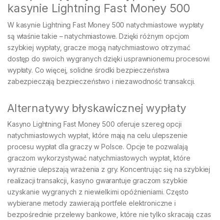
kasynie Lightning Fast Money 500
W kasynie Lightning Fast Money 500 natychmiastowe wypłaty
są właśnie takie – natychmiastowe. Dzięki różnym opcjom
szybkiej wypłaty, gracze mogą natychmiastowo otrzymać
dostęp do swoich wygranych dzięki usprawnionemu procesowi
wypłaty. Co więcej, solidne środki bezpieczeństwa
zabezpieczają bezpieczeństwo i niezawodność transakcji.
Alternatywy błyskawicznej wypłaty
Kasyno Lightning Fast Money 500 oferuje szereg opcji
natychmiastowych wypłat, które mają na celu ulepszenie
procesu wypłat dla graczy w Polsce. Opcje te pozwalają
graczom wykorzystywać natychmiastowych wypłat, które
wyraźnie ulepszają wrażenia z gry. Koncentrując się na szybkiej
realizacji transakcji, kasyno gwarantuje graczom szybkie
uzyskanie wygranych z niewielkimi opóźnieniami. Często
wybierane metody zawierają portfele elektroniczne i
bezpośrednie przelewy bankowe, które nie tylko skracają czas