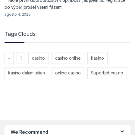
Moje první dobrodružství v Spinboss: jak jsem od registrace
po výběr prošel všemi fázemi
agosto 4, 2026
Tags Clouds
-
1
casino
casino online
kasino
kasino dalam talian
online casino
Superbet casino
We Recommend