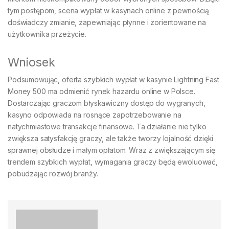
tym postępom, scena wypłat w kasynach online z pewnością
doświadczy zmianie, zapewniając płynne i zorientowane na
użytkownika przeżycie.
Wniosek
Podsumowując, oferta szybkich wypłat w kasynie Lightning Fast
Money 500 ma odmienić rynek hazardu online w Polsce.
Dostarczając graczom błyskawiczny dostęp do wygranych,
kasyno odpowiada na rosnące zapotrzebowanie na
natychmiastowe transakcje finansowe. Ta działanie nie tylko
zwiększa satysfakcję graczy, ale także tworzy lojalność dzięki
sprawnej obsłudze i małym opłatom. Wraz z zwiększającym się
trendem szybkich wypłat, wymagania graczy będą ewoluować,
pobudzając rozwój branży.