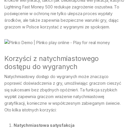
kroków weryfikacji, takich jak dwuetapowa weryfikacja, kasyno
Lightning Fast Money 500 redukuje zagrożenie oszustwa. To
poświęcenie w ochronę nie tylko ulepsza proces wypłaty
środków, ale także zapewnia bezpieczne warunki gry, dając
graczom w Polsce korzystać z wygranymi ze spokojem.
Korzyści z natychmiastowego
dostępu do wygranych
Natychmiastowy dostęp do wygranych może znacząco
poprawić doświadczenia z gry, umożliwiając graczom cieszyć
się sukcesami bez zbędnych opóźnień. Ta funkcja szybkich
wypłat zapewnia graczom wrażenie natychmiastowej
gratyfikacji, konieczne w współczesnym zabieganym świecie.
Oto kilka istotnych korzyści:
Natychmiastowa satysfakcja