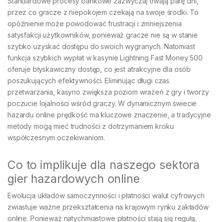
Standardowe procesy bankowe zazwyczaj trwają parę dni,
przez co gracze z niepokojem czekają na swoje środki. To
opóźnienie może powodować frustracji i zmniejszenia
satysfakcji użytkowników, ponieważ gracze nie są w stanie
szybko uzyskać dostępu do swoich wygranych. Natomiast
funkcja szybkich wypłat w kasynie Lightning Fast Money 500
oferuje błyskawiczny dostęp, co jest atrakcyjne dla osób
poszukujących efektywności. Eliminując długi czas
przetwarzania, kasyno zwiększa poziom wrażeń z gry i tworzy
poczucie lojalności wśród graczy. W dynamicznym świecie
hazardu online prędkość ma kluczowe znaczenie, a tradycyjne
metody mogą mieć trudności z dotrzymaniem kroku
współczesnym oczekiwaniom.
Co to implikuje dla naszego sektora
gier hazardowych online
Ewolucja układów samoczynności i płatności walut cyfrowych
zwiastuje ważne przekształcenia na krajowym rynku zakładów
online. Ponieważ natychmiastowe płatności stają się regułą,