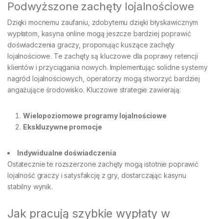
Podwyższone zachęty lojalnościowe
Dzięki mocnemu zaufaniu, zdobytemu dzięki błyskawicznym
wypłatom, kasyna online mogą jeszcze bardziej poprawić
doświadczenia graczy, proponując kuszące zachęty
lojalnościowe. Te zachęty są kluczowe dla poprawy retencji
klientów i przyciągania nowych. Implementując solidne systemy
nagród lojalnościowych, operatorzy mogą stworzyć bardziej
angażujące środowisko. Kluczowe strategie zawierają:
Wielopoziomowe programy lojalnościowe
Ekskluzywne promocje
Indywidualne doświadczenia
Ostatecznie te rozszerzone zachęty mogą istotnie poprawić
lojalność graczy i satysfakcję z gry, dostarczając kasynu
stabilny wynik.
Jak pracują szybkie wypłaty w