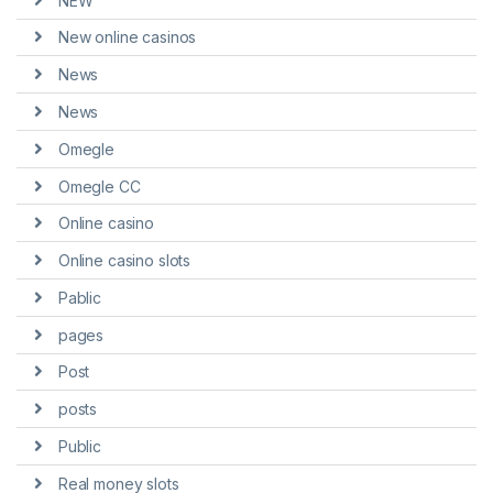
NEW
New online casinos
News
News
Omegle
Omegle CC
Online casino
Online casino slots
Pablic
pages
Post
posts
Public
Real money slots