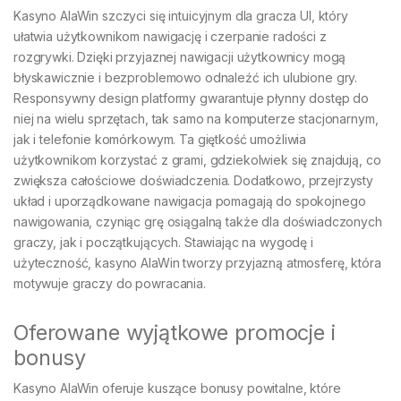
Kasyno AlaWin szczyci się intuicyjnym dla gracza UI, który
ułatwia użytkownikom nawigację i czerpanie radości z
rozgrywki. Dzięki przyjaznej nawigacji użytkownicy mogą
błyskawicznie i bezproblemowo odnaleźć ich ulubione gry.
Responsywny design platformy gwarantuje płynny dostęp do
niej na wielu sprzętach, tak samo na komputerze stacjonarnym,
jak i telefonie komórkowym. Ta giętkość umożliwia
użytkownikom korzystać z grami, gdziekolwiek się znajdują, co
zwiększa całościowe doświadczenia. Dodatkowo, przejrzysty
układ i uporządkowane nawigacja pomagają do spokojnego
nawigowania, czyniąc grę osiągalną także dla doświadczonych
graczy, jak i początkujących. Stawiając na wygodę i
użyteczność, kasyno AlaWin tworzy przyjazną atmosferę, która
motywuje graczy do powracania.
Oferowane wyjątkowe promocje i
bonusy
Kasyno AlaWin oferuje kuszące bonusy powitalne, które