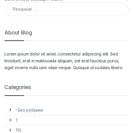
Pesquisar por:
About Blog
Lorem ipsum dolor sit amet, consectetur adipiscing elit. Sed
tincidunt, erat in malesuada aliquam, est erat faucibus purus,
eget viverra nulla sem vitae neque. Quisque id sodales libero.
Categories
! Без рубрики
1
112