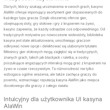
Dla tych, którzy szukają urozmaicenia w swoich grach, kasyno
AlaWin oferuje imponujący asortyment gier dopasowanych do
każdego typu gracza. Dzięki obszernej ofercie gier,
obejmującej sloty, gry stołowe i gry z krupierem na żywo,
kasyno zapewnia, że każdy odnajdzie coś odpowiedniego. Od
tradycyjnych motywów po nowoczesne wideosloty, biblioteka
kasyna jest stale aktualizowana, umożliwiając graczom
odkrywać nowe opcje i delektować się ulubionymi tytułami.
Miłośnicy gier stołowych mogą zagłębić się w tradycyjnych,
znanych grach, takich jak blackjack i ruletka, a osoby
poszukujące angażujących interakcji mogą grać z krupierami na
żywo w czasie rzeczywistym. Ta różnorodność nie tylko
wzbogaca ogólne wrażenia, ale także zachęca graczy do
powrotu, wzmacniając reputację kasyna AlaWin jako miejsca
docelowego dla graczy z całego świata.
Intuicyjny dla użytkownika UI kasyna
AlaWin