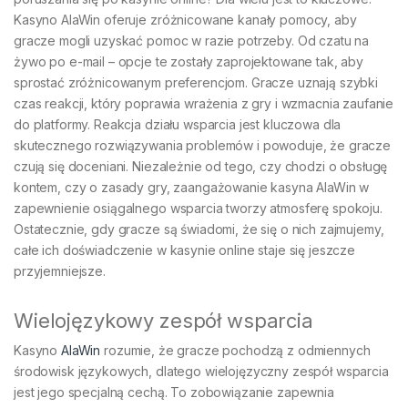
Kasyno AlaWin oferuje zróżnicowane kanały pomocy, aby
gracze mogli uzyskać pomoc w razie potrzeby. Od czatu na
żywo po e-mail – opcje te zostały zaprojektowane tak, aby
sprostać zróżnicowanym preferencjom. Gracze uznają szybki
czas reakcji, który poprawia wrażenia z gry i wzmacnia zaufanie
do platformy. Reakcja działu wsparcia jest kluczowa dla
skutecznego rozwiązywania problemów i powoduje, że gracze
czują się doceniani. Niezależnie od tego, czy chodzi o obsługę
kontem, czy o zasady gry, zaangażowanie kasyna AlaWin w
zapewnienie osiągalnego wsparcia tworzy atmosferę spokoju.
Ostatecznie, gdy gracze są świadomi, że się o nich zajmujemy,
całe ich doświadczenie w kasynie online staje się jeszcze
przyjemniejsze.
Wielojęzykowy zespół wsparcia
Kasyno
AlaWin
rozumie, że gracze pochodzą z odmiennych
środowisk językowych, dlatego wielojęzyczny zespół wsparcia
jest jego specjalną cechą. To zobowiązanie zapewnia