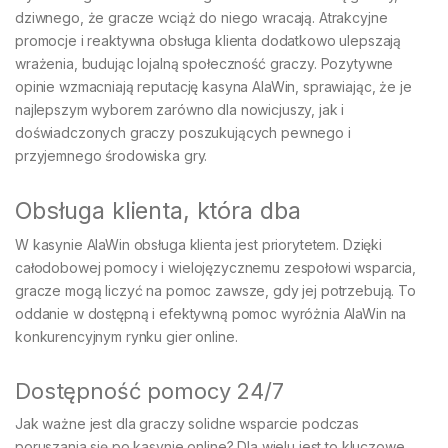
dziwnego, że gracze wciąż do niego wracają. Atrakcyjne
promocje i reaktywna obsługa klienta dodatkowo ulepszają
wrażenia, budując lojalną społeczność graczy. Pozytywne
opinie wzmacniają reputację kasyna AlaWin, sprawiając, że je
najlepszym wyborem zarówno dla nowicjuszy, jak i
doświadczonych graczy poszukujących pewnego i
przyjemnego środowiska gry.
Obsługa klienta, która dba
W kasynie AlaWin obsługa klienta jest priorytetem. Dzięki
całodobowej pomocy i wielojęzycznemu zespołowi wsparcia,
gracze mogą liczyć na pomoc zawsze, gdy jej potrzebują. To
oddanie w dostępną i efektywną pomoc wyróżnia AlaWin na
konkurencyjnym rynku gier online.
Dostępność pomocy 24/7
Jak ważne jest dla graczy solidne wsparcie podczas
poruszania się po kasynie online? Dla wielu jest to kluczowe.