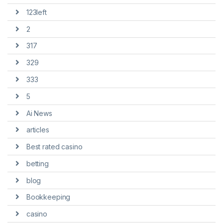
123left
2
317
329
333
5
Ai News
articles
Best rated casino
betting
blog
Bookkeeping
casino