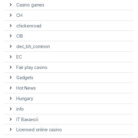
Casino games
CH
chickenroad
CIB
dec_bh_common
EC
Fair play casino
Gadgets
Hot News
Hungary
info
IT Вакансії
Licensed online casino