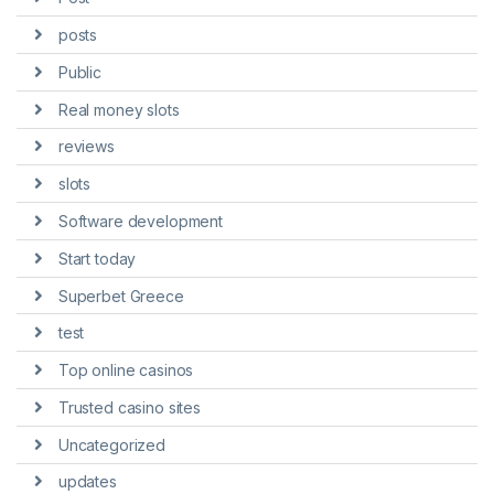
posts
Public
Real money slots
reviews
slots
Software development
Start today
Superbet Greece
test
Top online casinos
Trusted casino sites
Uncategorized
updates