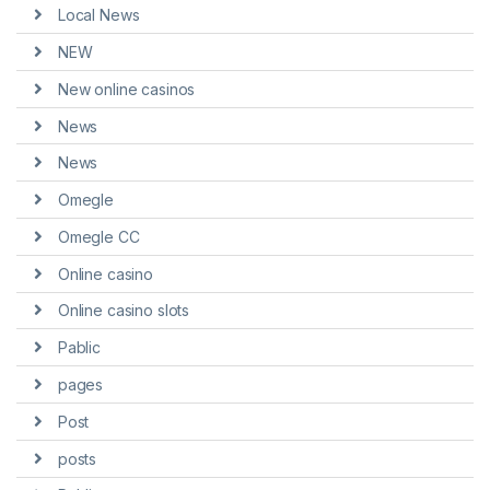
Local News
NEW
New online casinos
News
News
Omegle
Omegle CC
Online casino
Online casino slots
Pablic
pages
Post
posts