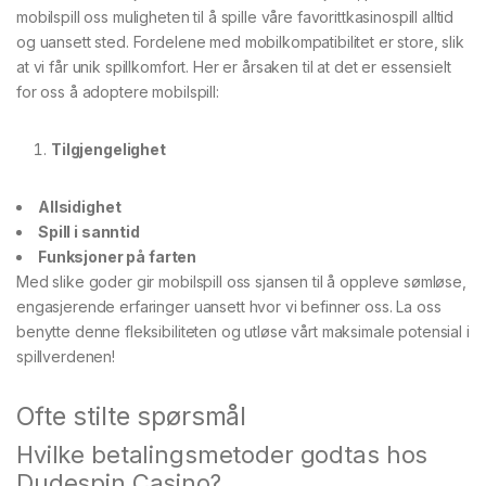
mobilspill oss muligheten til å spille våre favorittkasinospill alltid
og uansett sted. Fordelene med mobilkompatibilitet er store, slik
at vi får unik spillkomfort. Her er årsaken til at det er essensielt
for oss å adoptere mobilspill:
Tilgjengelighet
Allsidighet
Spill i sanntid
Funksjoner på farten
Med slike goder gir mobilspill oss sjansen til å oppleve sømløse,
engasjerende erfaringer uansett hvor vi befinner oss. La oss
benytte denne fleksibiliteten og utløse vårt maksimale potensial i
spillverdenen!
Ofte stilte spørsmål
Hvilke betalingsmetoder godtas hos
Dudespin Casino?