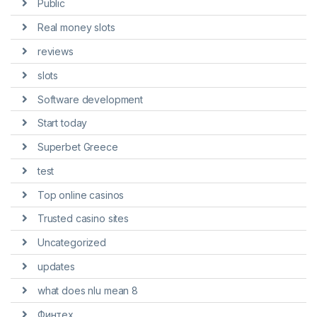
Public
Real money slots
reviews
slots
Software development
Start today
Superbet Greece
test
Top online casinos
Trusted casino sites
Uncategorized
updates
what does nlu mean 8
Финтех