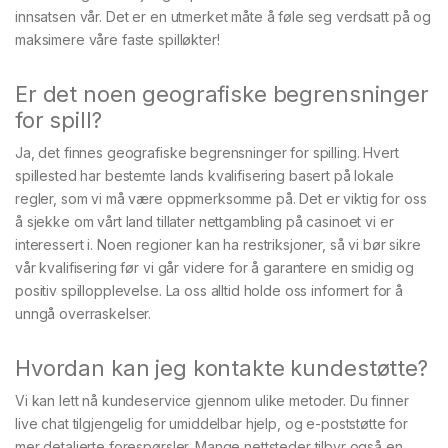
innsatsen vår. Det er en utmerket måte å føle seg verdsatt på og
maksimere våre faste spilløkter!
Er det noen geografiske begrensninger
for spill?
Ja, det finnes geografiske begrensninger for spilling. Hvert
spillested har bestemte lands kvalifisering basert på lokale
regler, som vi må være oppmerksomme på. Det er viktig for oss
å sjekke om vårt land tillater nettgambling på casinoet vi er
interessert i. Noen regioner kan ha restriksjoner, så vi bør sikre
vår kvalifisering før vi går videre for å garantere en smidig og
positiv spillopplevelse. La oss alltid holde oss informert for å
unngå overraskelser.
Hvordan kan jeg kontakte kundestøtte?
Vi kan lett nå kundeservice gjennom ulike metoder. Du finner
live chat tilgjengelig for umiddelbar hjelp, og e-poststøtte for
mer detaljerte forespørsler. Mange nettsteder tilbyr også en