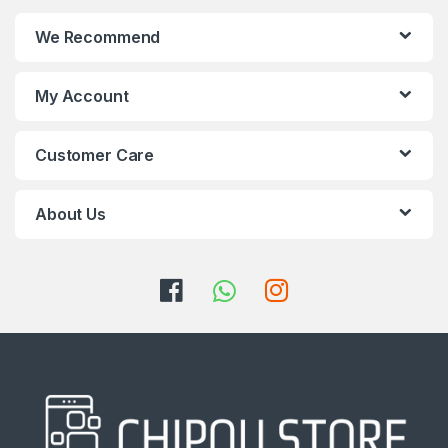
We Recommend
My Account
Customer Care
About Us