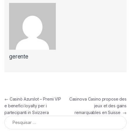
gerente
Navegação de Post
←
Casinò Azurslot – Premi VIP
Casinova Casino propose des
e benefici loyalty per i
jeux et des gains
partecipanti in Svizzera
remarquables en Suisse
→
Pesquisar por: