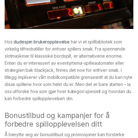
Hos
dudespin brukeropplevelse
har vi et spillbibliotek som
virkelig tilfredsstiller for enhver spillers smak. Fra spennende
slotmaskiner til klassiske bordspill, er alternativene enorme.
Enten du er interessert av eventyrtema-spilleautomater eller
strategien bak blackjack, finnes det noe for enhver smak. I
tillegg impliserer vårt mobilkompatible grensesnitt at du kan nyte
disse spillene hvor som helst du er. Men det er bare starten – la
oss utforske hva som gjør hver kategori spesiell og hvordan du
kan forbedre spillopplevelsen din.
Bonustilbud og kampanjer for å
forbedre spillopplevelsen ditt
Å benytte seg av bonustilbud og promosjoner kan forsterke