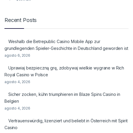
Recent Posts
Weshalb die Betrepublic Casino Mobile App zur
grundlegenden Spieler-Geschichte in Deutschland geworden ist
agosto 6, 2026
Uprawiaj bezpieczną grę, zdobywaj wielkie wygrane w Rich
Royal Casino w Polsce
agosto 4, 2026
Sicher zocken, kühn triumphieren im Blaze Spins Casino in
Belgien
agosto 4, 2026
Vertrauenswürdig, lizenziert und beliebt in Österreich mit Spirit
Casino