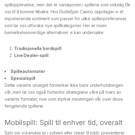
spillopplevelse, men det er variasjonen i spillene som virkelig får
oss til å komme tilbake. Hos DudeSpin Casino oppdager vi et
imponerende sortiment som passer for ulike spillerpreferanser,
som lar oss utforske nye spillkategorier. Her er noen
bemerkelsesverdige alternativer vi kan undersøke:
Tradisjonelle bordspill
Live Dealer-spill
Spilleautomater
Spesialspill
Dette varierte utvalget forsterker ikke bare underholdningen
vår, men lar oss også forbedre strategiene våre på tvers av
varierte formater, noe som styrker mestringen vår over disse
fengslende spillene.
Mobilspill: Spill til enhver tid, overalt
Selv om vi kanskje er i sofaen eller reiser til jobb, presenterer