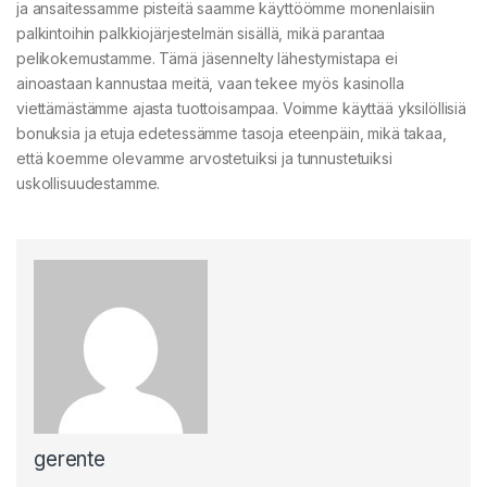
ja ansaitessamme pisteitä saamme käyttöömme monenlaisiin
palkintoihin palkkiojärjestelmän sisällä, mikä parantaa
pelikokemustamme. Tämä jäsennelty lähestymistapa ei
ainoastaan kannustaa meitä, vaan tekee myös kasinolla
viettämästämme ajasta tuottoisampaa. Voimme käyttää yksilöllisiä
bonuksia ja etuja edetessämme tasoja eteenpäin, mikä takaa,
että koemme olevamme arvostetuiksi ja tunnustetuiksi
uskollisuudestamme.
gerente