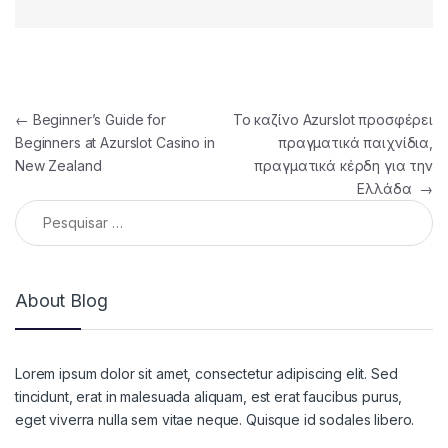
Navegação de Post
←
Beginner’s Guide for
Το καζίνο Azurslot προσφέρει
Beginners at Azurslot Casino in
πραγματικά παιχνίδια,
New Zealand
πραγματικά κέρδη για την
Ελλάδα
→
Pesquisar por:
About Blog
Lorem ipsum dolor sit amet, consectetur adipiscing elit. Sed
tincidunt, erat in malesuada aliquam, est erat faucibus purus,
eget viverra nulla sem vitae neque. Quisque id sodales libero.