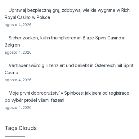
Uprawiaj bezpieczną grę, zdobywaj wielkie wygrane w Rich
Royal Casino w Polsce
agosto 4, 2026
Sicher zocken, kühn triumphieren im Blaze Spins Casino in
Belgien
agosto 4, 2026
Vertrauenswürdig, lizenziert und beliebt in Österreich mit Spirit
Casino
agosto 4, 2026
Moje první dobrodružství v Spinboss: jak jsem od registrace
po výběr prošel všemi fázemi
agosto 4, 2026
Tags Clouds