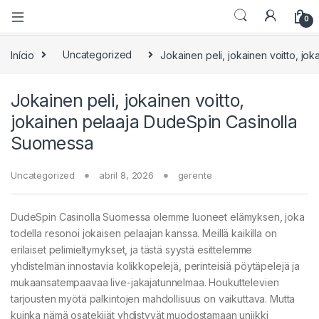
0
Início
Uncategorized
Jokainen peli, jokainen voitto, j
Jokainen peli, jokainen voitto,
jokainen pelaaja DudeSpin Casinolla
Suomessa
Uncategorized
abril 8, 2026
gerente
DudeSpin Casinolla Suomessa olemme luoneet elämyksen, joka
todella resonoi jokaisen pelaajan kanssa. Meillä kaikilla on
erilaiset pelimieltymykset, ja tästä syystä esittelemme
yhdistelmän innostavia kolikkopelejä, perinteisiä pöytäpelejä ja
mukaansatempaavaa live-jakajatunnelmaa. Houkuttelevien
tarjousten myötä palkintojen mahdollisuus on vaikuttava. Mutta
kuinka nämä osatekijät yhdistyvät muodostamaan uniikki