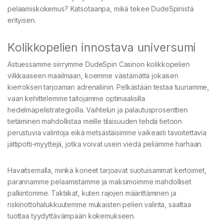
pelaamiskokemus? Katsotaanpa, mikä tekee DudeSpinistä
erityisen.
Kolikkopelien innostava universumi
Astuessamme siirrymme DudeSpin Casinon kolikkopelien
vilkkaaseen maailmaan, koemme väistämättä jokaisen
kierroksen tarjoaman adrenaliinin. Pelkästään testaa tuuriamme,
vaan kehittelemme taitojamme optimaalisilla
hedelmäpelistrategioilla. Vaihtelun ja palautusprosenttien
tietäminen mahdollistaa meille tilaisuuden tehdä tietoon
perustuvia valintoja eikä metsästäisimme vaikeasti tavoitettavia
jättipotti-myyttejä, jotka voivat usein viedä peliämme harhaan.
Havaitsemalla, minkä koneet tarjoavat suotuisammat kertoimet,
parannamme pelaamistamme ja maksimoimme mahdolliset
palkintomme. Taktiikat, kuten rajojen määrittäminen ja
riskinottohalukkuutemme mukaisten pelien valinta, saattaa
tuottaa tyydyttävämpään kokemukseen.