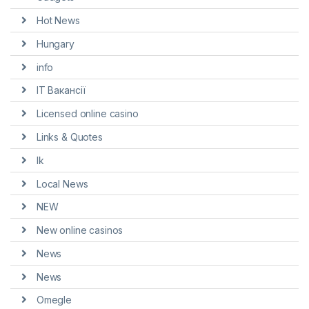
Hot News
Hungary
info
IT Вакансії
Licensed online casino
Links & Quotes
lk
Local News
NEW
New online casinos
News
News
Omegle