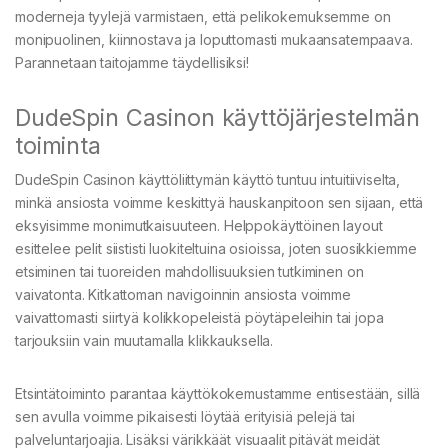
moderneja tyylejä varmistaen, että pelikokemuksemme on
monipuolinen, kiinnostava ja loputtomasti mukaansatempaava.
Parannetaan taitojamme täydellisiksi!
DudeSpin Casinon käyttöjärjestelmän
toiminta
DudeSpin Casinon käyttöliittymän käyttö tuntuu intuitiiviselta,
minkä ansiosta voimme keskittyä hauskanpitoon sen sijaan, että
eksyisimme monimutkaisuuteen. Helppokäyttöinen layout
esittelee pelit siististi luokiteltuina osioissa, joten suosikkiemme
etsiminen tai tuoreiden mahdollisuuksien tutkiminen on
vaivatonta. Kitkattoman navigoinnin ansiosta voimme
vaivattomasti siirtyä kolikkopeleistä pöytäpeleihin tai jopa
tarjouksiin vain muutamalla klikkauksella.
Etsintätoiminto parantaa käyttökokemustamme entisestään, sillä
sen avulla voimme pikaisesti löytää erityisiä pelejä tai
palveluntarjoajia. Lisäksi värikkäät visuaalit pitävät meidät