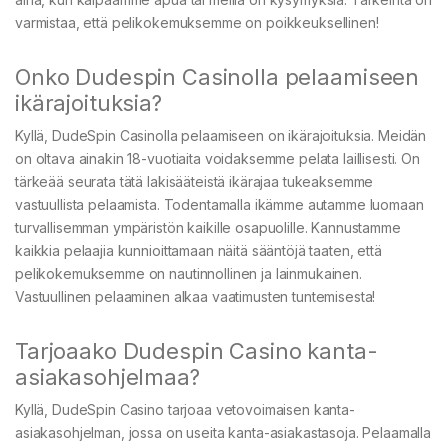
varmistaa, että pelikokemuksemme on poikkeuksellinen!
Onko Dudespin Casinolla pelaamiseen
ikärajoituksia?
Kyllä, DudeSpin Casinolla pelaamiseen on ikärajoituksia. Meidän
on oltava ainakin 18-vuotiaita voidaksemme pelata laillisesti. On
tärkeää seurata tätä lakisääteistä ikärajaa tukeaksemme
vastuullista pelaamista. Todentamalla ikämme autamme luomaan
turvallisemman ympäristön kaikille osapuolille. Kannustamme
kaikkia pelaajia kunnioittamaan näitä sääntöjä taaten, että
pelikokemuksemme on nautinnollinen ja lainmukainen.
Vastuullinen pelaaminen alkaa vaatimusten tuntemisesta!
Tarjoaako Dudespin Casino kanta-
asiakasohjelmaa?
Kyllä, DudeSpin Casino tarjoaa vetovoimaisen kanta-
asiakasohjelman, jossa on useita kanta-asiakastasoja. Pelaamalla