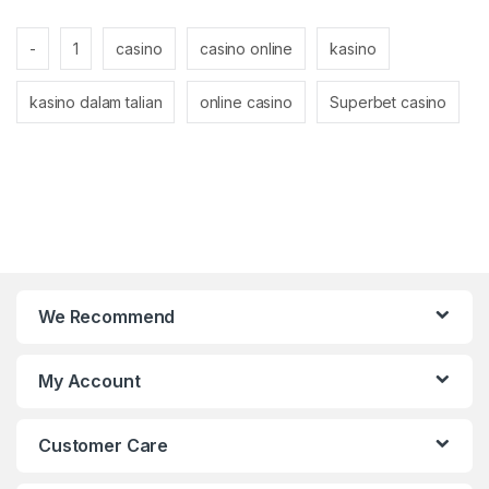
-
1
casino
casino online
kasino
kasino dalam talian
online casino
Superbet casino
We Recommend
My Account
Customer Care