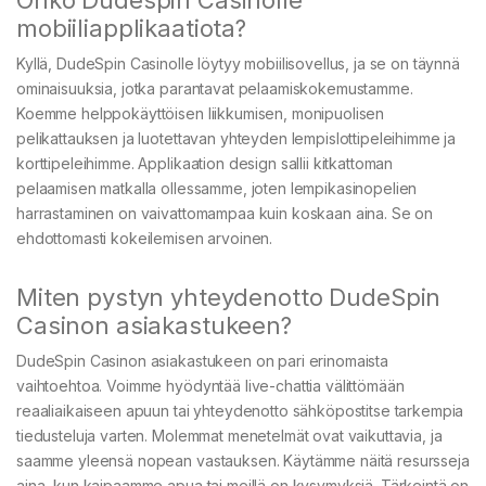
mobiiliapplikaatiota?
Kyllä, DudeSpin Casinolle löytyy mobiilisovellus, ja se on täynnä
ominaisuuksia, jotka parantavat pelaamiskokemustamme.
Koemme helppokäyttöisen liikkumisen, monipuolisen
pelikattauksen ja luotettavan yhteyden lempislottipeleihimme ja
korttipeleihimme. Applikaation design sallii kitkattoman
pelaamisen matkalla ollessamme, joten lempikasinopelien
harrastaminen on vaivattomampaa kuin koskaan aina. Se on
ehdottomasti kokeilemisen arvoinen.
Miten pystyn yhteydenotto DudeSpin
Casinon asiakastukeen?
DudeSpin Casinon asiakastukeen on pari erinomaista
vaihtoehtoa. Voimme hyödyntää live-chattia välittömään
reaaliaikaiseen apuun tai yhteydenotto sähköpostitse tarkempia
tiedusteluja varten. Molemmat menetelmät ovat vaikuttavia, ja
saamme yleensä nopean vastauksen. Käytämme näitä resursseja
aina, kun kaipaamme apua tai meillä on kysymyksiä. Tärkeintä on