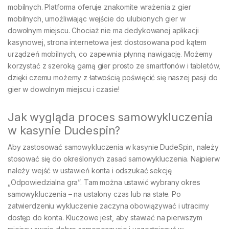
mobilnych. Platforma oferuje znakomite wrażenia z gier
mobilnych, umożliwiając wejście do ulubionych gier w
dowolnym miejscu. Chociaż nie ma dedykowanej aplikacji
kasynowej, strona internetowa jest dostosowana pod kątem
urządzeń mobilnych, co zapewnia płynną nawigację. Możemy
korzystać z szeroką gamą gier prosto ze smartfonów i tabletów,
dzięki czemu możemy z łatwością poświęcić się naszej pasji do
gier w dowolnym miejscu i czasie!
Jak wygląda proces samowykluczenia
w kasynie Dudespin?
Aby zastosować samowykluczenia w kasynie DudeSpin, należy
stosować się do określonych zasad samowykluczenia. Najpierw
należy wejść w ustawień konta i odszukać sekcję
„Odpowiedzialna gra”. Tam można ustawić wybrany okres
samowykluczenia – na ustalony czas lub na stałe. Po
zatwierdzeniu wykluczenie zaczyna obowiązywać i utracimy
dostęp do konta. Kluczowe jest, aby stawiać na pierwszym