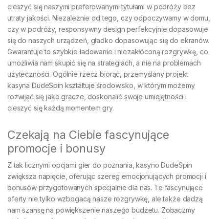
cieszyć się naszymi preferowanymi tytułami w podróży bez
utraty jakości. Niezależnie od tego, czy odpoczywamy w domu,
czy w podróży, responsywny design perfekcyjnie dopasowuje
się do naszych urządzeń, gładko dopasowując się do ekranów.
Gwarantuje to szybkie ładowanie i niezakłóconą rozgrywkę, co
umożliwia nam skupić się na strategiach, a nie na problemach
użyteczności. Ogólnie rzecz biorąc, przemyślany projekt
kasyna DudeSpin kształtuje środowisko, w którym możemy
rozwijać się jako gracze, doskonalić swoje umiejętności i
cieszyć się każdą momentem gry.
Czekają na Ciebie fascynujące
promocje i bonusy
Z tak licznymi opcjami gier do poznania, kasyno DudeSpin
zwiększa napięcie, oferując szereg emocjonujących promocji i
bonusów przygotowanych specjalnie dla nas. Te fascynujące
oferty nie tylko wzbogacą nasze rozgrywkę, ale także dadzą
nam szansę na powiększenie naszego budżetu. Zobaczmy