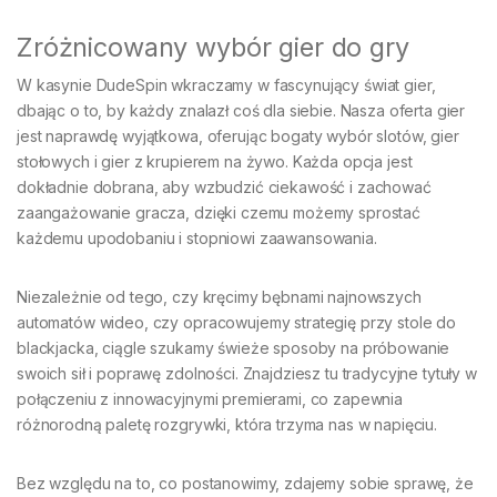
Zróżnicowany wybór gier do gry
W kasynie DudeSpin wkraczamy w fascynujący świat gier,
dbając o to, by każdy znalazł coś dla siebie. Nasza oferta gier
jest naprawdę wyjątkowa, oferując bogaty wybór slotów, gier
stołowych i gier z krupierem na żywo. Każda opcja jest
dokładnie dobrana, aby wzbudzić ciekawość i zachować
zaangażowanie gracza, dzięki czemu możemy sprostać
każdemu upodobaniu i stopniowi zaawansowania.
Niezależnie od tego, czy kręcimy bębnami najnowszych
automatów wideo, czy opracowujemy strategię przy stole do
blackjacka, ciągle szukamy świeże sposoby na próbowanie
swoich sił i poprawę zdolności. Znajdziesz tu tradycyjne tytuły w
połączeniu z innowacyjnymi premierami, co zapewnia
różnorodną paletę rozgrywki, która trzyma nas w napięciu.
Bez względu na to, co postanowimy, zdajemy sobie sprawę, że