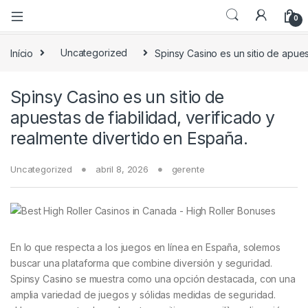
0
Início
Uncategorized
Spinsy Casino es un sitio de apues
Spinsy Casino es un sitio de
apuestas de fiabilidad, verificado y
realmente divertido en España.
Uncategorized
abril 8, 2026
gerente
En lo que respecta a los juegos en línea en España, solemos
buscar una plataforma que combine diversión y seguridad.
Spinsy Casino se muestra como una opción destacada, con una
amplia variedad de juegos y sólidas medidas de seguridad.