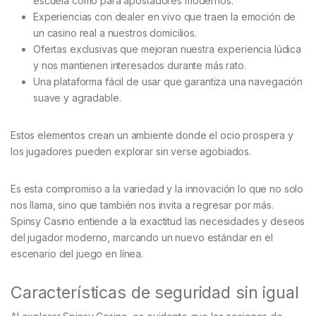
escuela como para apostadores modernos.
Experiencias con dealer en vivo que traen la emoción de
un casino real a nuestros domicilios.
Ofertas exclusivas que mejoran nuestra experiencia lúdica
y nos mantienen interesados durante más rato.
Una plataforma fácil de usar que garantiza una navegación
suave y agradable.
Estos elementos crean un ambiente donde el ocio prospera y
los jugadores pueden explorar sin verse agobiados.
Es esta compromiso a la variedad y la innovación lo que no solo
nos llama, sino que también nos invita a regresar por más.
Spinsy Casino entiende a la exactitud las necesidades y deseos
del jugador moderno, marcando un nuevo estándar en el
escenario del juego en línea.
Características de seguridad sin igual