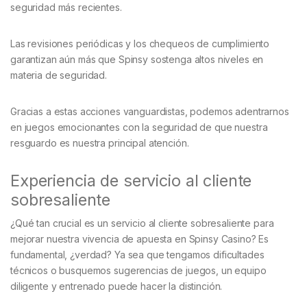
seguridad más recientes.
Las revisiones periódicas y los chequeos de cumplimiento
garantizan aún más que Spinsy sostenga altos niveles en
materia de seguridad.
Gracias a estas acciones vanguardistas, podemos adentrarnos
en juegos emocionantes con la seguridad de que nuestra
resguardo es nuestra principal atención.
Experiencia de servicio al cliente
sobresaliente
¿Qué tan crucial es un servicio al cliente sobresaliente para
mejorar nuestra vivencia de apuesta en Spinsy Casino? Es
fundamental, ¿verdad? Ya sea que tengamos dificultades
técnicos o busquemos sugerencias de juegos, un equipo
diligente y entrenado puede hacer la distinción.