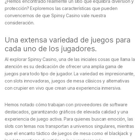
¿Hemos encontrado realmente un sitio que equilibra diversión y
protección? Exploremos las características que pueden
convencernos de que Spinsy Casino vale nuestra
consideración.
Una extensa variedad de juegos para
cada uno de los jugadores.
Al explorar Spinsy Casino, una de las iniciales cosas que llama la
atención es su dedicación de ofrecer una amplia gama de
juegos para todo tipo de jugador. La variedad es impresionante,
con slots innovadoras, juegos de mesa clásicos y alternativas
con crupier en vivo que crean una experiencia inmersiva.
Hemos notado cómo trabajan con proveedores de software
destacados, garantizando gráficos de elevada calidad y una
experiencia de juego activa. Para quienes buscan emoción, las
slots con temas nos transportan a universos singulares, mientras
que el encanto táctico de juegos de mesa como el blackjack y