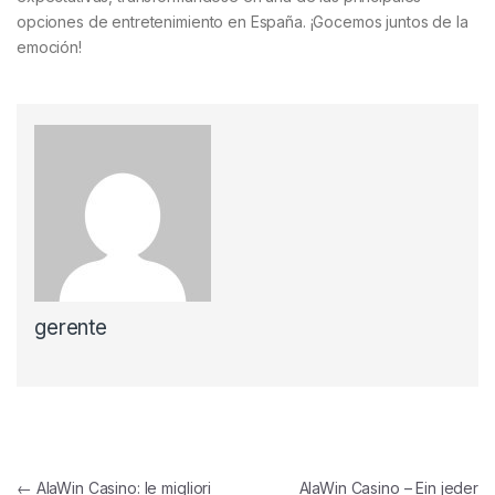
opciones de entretenimiento en España. ¡Gocemos juntos de la
emoción!
gerente
Navegação de Post
←
AlaWin Casino: le migliori
AlaWin Casino – Ein jeder