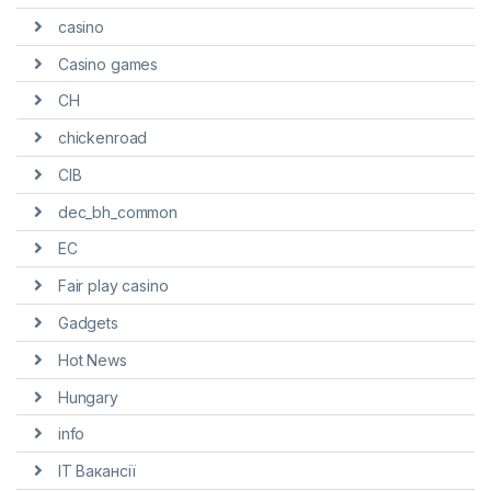
casino
Casino games
CH
chickenroad
CIB
dec_bh_common
EC
Fair play casino
Gadgets
Hot News
Hungary
info
IT Вакансії