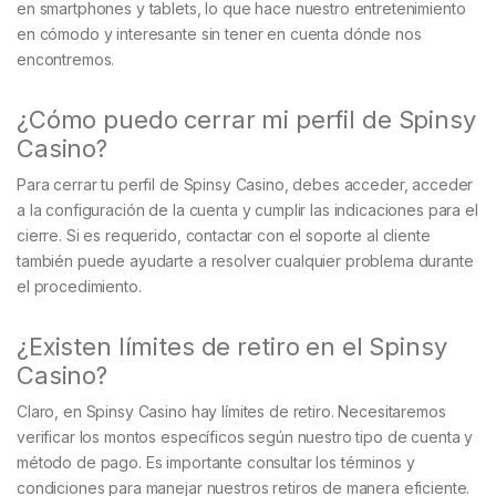
en smartphones y tablets, lo que hace nuestro entretenimiento
en cómodo y interesante sin tener en cuenta dónde nos
encontremos.
¿Cómo puedo cerrar mi perfil de Spinsy
Casino?
Para cerrar tu perfil de Spinsy Casino, debes acceder, acceder
a la configuración de la cuenta y cumplir las indicaciones para el
cierre. Si es requerido, contactar con el soporte al cliente
también puede ayudarte a resolver cualquier problema durante
el procedimiento.
¿Existen límites de retiro en el Spinsy
Casino?
Claro, en Spinsy Casino hay límites de retiro. Necesitaremos
verificar los montos específicos según nuestro tipo de cuenta y
método de pago. Es importante consultar los términos y
condiciones para manejar nuestros retiros de manera eficiente.