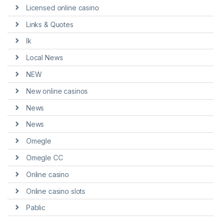
Licensed online casino
Links & Quotes
lk
Local News
NEW
New online casinos
News
News
Omegle
Omegle CC
Online casino
Online casino slots
Pablic