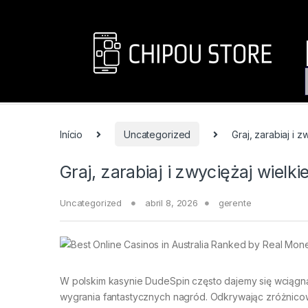
Início
Uncategorized
Graj, zarabiaj i
Graj, zarabiaj i zwyciężaj wiel
Uncategorized
abril 8, 2026
gerente
W polskim kasynie DudeSpin często dajemy się wciągn
wygrania fantastycznych nagród. Odkrywając zróżnico