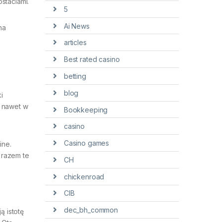
staciami.
5
Ai News
na
articles
Best rated casino
betting
blog
i
, nawet w
Bookkeeping
casino
Casino games
ine.
 razem te
CH
chickenroad
CIB
dec_bh_common
ą istotę