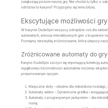
zwiększają poziom naszej gry. Nie chodzi tu tylko o z
odróżnia to kasyno? Przyjrzyjmy się temu bliżej.
Ekscytujące możliwości gry
W kasynie DudeSpin wszyscy odnajdzie coś dla siebie!
automatach, emocje interaktywnych gier z krupierem na 
Poznajmy niezwykłą zróżnicowanie, która ulepszy nas
Zróżnicowane automaty do gry
Kasyno DudeSpin szczyci się imponującą kolekcją auto
wyjątkowej różnorodności automatów możemy eksplorow
proponowanym opcjom:
Klasyczne sloty – idealne dla miłośników nostalgii,
Automaty wideo – Dynamiczna grafika i wciągająca 
Automaty z progresywnym jackpotem – dla miłośni
rosną.