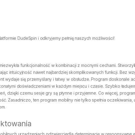
latformie DudeSpin i odkryjemy pełnię naszych możliwości!
 niezwykła funkcjonalność w kombinacji z mocnymi cechami. Stworzyl
iając intuicyjność nawet najbardziej skomplikowanych funkcji. Bez wz
t wydaje się przemyślany i łatwy w obsłudze. Program doskonale a
konałymi doświadczeniami w każdym miejscu i czasie. Szybko ładuje
ń, dzięki czemu sesje gry są płynne i przyjemne. Co więcej, program
ność. Zasadniczo, ten program mobilny nie tylko spełnia oczekiwania, a
om.
ektowania
obilnych urządzeniach odzwierciedla determinację w responsywne 