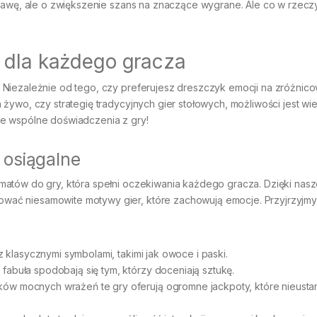
abawę, ale o zwiększenie szans na znaczące wygrane. Ale co w rzecz
 dla każdego gracza
 Niezależnie od tego, czy preferujesz dreszczyk emocji na zróżnic
żywo, czy strategię tradycyjnych gier stołowych, możliwości jest wie
ze wspólne doświadczenia z gry!
 osiągalne
matów do gry, która spełni oczekiwania każdego gracza. Dzięki nasz
ać niesamowite motywy gier, które zachowują emocje. Przyjrzyjmy s
 z klasycznymi symbolami, takimi jak owoce i paski.
fabuła spodobają się tym, którzy doceniają sztukę.
ków mocnych wrażeń te gry oferują ogromne jackpoty, które nieusta