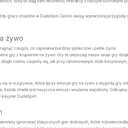
amach, sloty te dają nam możliwość interakcji z naszymi kochanymi po
ażdy gracz znajdzie w DudeSpin Casino swoją wymarzoną przygodę 
na żywo
ragnąć czegoś, co zapewnia bardziej społeczne i pełne życia
ywne gry z krupierem na żywo. Gry te ulepszają nasze sesje gry dzięk
, dzięki czemu czujemy się, jak przy renomowanym stole kasynowym
y się w rozgrywce, która łączy emocje gry na żywo z wygodą gry onl
a, każda chwila jest nasycona emocji i wrażenia wspólnoty. Odkryjmy
w kasynie DudeSpin!
h
winniśmy ignorować klasycznych gier stołowych, które odzwierciedlaj