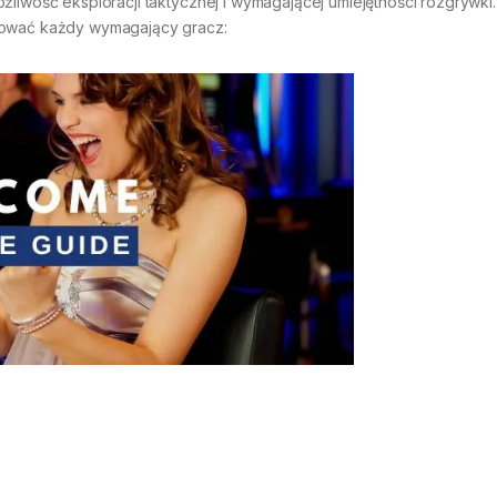
żliwość eksploracji taktycznej i wymagającej umiejętności rozgrywki.
óbować każdy wymagający gracz: