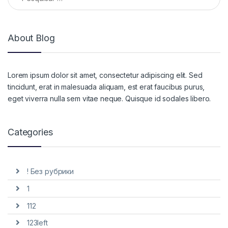
About Blog
Lorem ipsum dolor sit amet, consectetur adipiscing elit. Sed
tincidunt, erat in malesuada aliquam, est erat faucibus purus,
eget viverra nulla sem vitae neque. Quisque id sodales libero.
Categories
! Без рубрики
1
112
123left