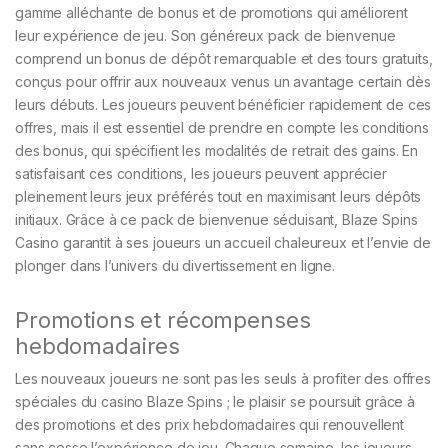
gamme alléchante de bonus et de promotions qui améliorent
leur expérience de jeu. Son généreux pack de bienvenue
comprend un bonus de dépôt remarquable et des tours gratuits,
conçus pour offrir aux nouveaux venus un avantage certain dès
leurs débuts. Les joueurs peuvent bénéficier rapidement de ces
offres, mais il est essentiel de prendre en compte les conditions
des bonus, qui spécifient les modalités de retrait des gains. En
satisfaisant ces conditions, les joueurs peuvent apprécier
pleinement leurs jeux préférés tout en maximisant leurs dépôts
initiaux. Grâce à ce pack de bienvenue séduisant, Blaze Spins
Casino garantit à ses joueurs un accueil chaleureux et l’envie de
plonger dans l’univers du divertissement en ligne.
Promotions et récompenses
hebdomadaires
Les nouveaux joueurs ne sont pas les seuls à profiter des offres
spéciales du casino Blaze Spins ; le plaisir se poursuit grâce à
des promotions et des prix hebdomadaires qui renouvellent
sans cesse l’expérience de jeu. Chaque semaine, les joueurs