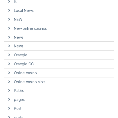
lk
Local News
NEW
New online casinos
News
News
Omegle
Omegle CC
Online casino
Online casino slots
Pablic
pages
Post
posts