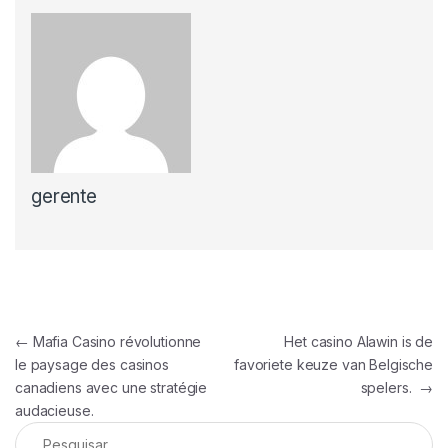
gerente
Navegação de Post
←
Mafia Casino révolutionne
Het casino Alawin is de
le paysage des casinos
favoriete keuze van Belgische
canadiens avec une stratégie
spelers.
→
audacieuse.
Pesquisar por: