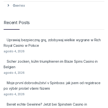
Финтех
Recent Posts
Uprawiaj bezpieczną grę, zdobywaj wielkie wygrane w Rich
Royal Casino w Polsce
agosto 4, 2026
Sicher zocken, kühn triumphieren im Blaze Spins Casino in
Belgien
agosto 4, 2026
Moje první dobrodružství v Spinboss: jak jsem od registrace
po výběr prošel všemi fázemi
agosto 4, 2026
Bereit echte Gewinne? Jetzt bei Spinstein Casino in