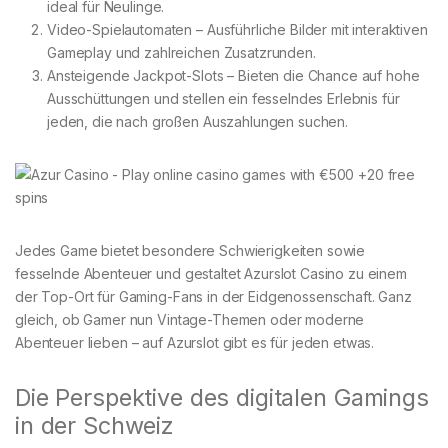
ideal für Neulinge.
Video-Spielautomaten – Ausführliche Bilder mit interaktiven
Gameplay und zahlreichen Zusatzrunden.
Ansteigende Jackpot-Slots – Bieten die Chance auf hohe
Ausschüttungen und stellen ein fesselndes Erlebnis für
jeden, die nach großen Auszahlungen suchen.
Jedes Game bietet besondere Schwierigkeiten sowie
fesselnde Abenteuer und gestaltet Azurslot Casino zu einem
der Top-Ort für Gaming-Fans in der Eidgenossenschaft. Ganz
gleich, ob Gamer nun Vintage-Themen oder moderne
Abenteuer lieben – auf Azurslot gibt es für jeden etwas.
Die Perspektive des digitalen Gamings
in der Schweiz