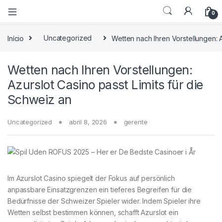
0
Início
Uncategorized
Wetten nach Ihren Vorstellungen: A
Wetten nach Ihren Vorstellungen:
Azurslot Casino passt Limits für die
Schweiz an
Uncategorized
abril 8, 2026
gerente
Im Azurslot Casino spiegelt der Fokus auf persönlich
anpassbare Einsatzgrenzen ein tieferes Begreifen für die
Bedürfnisse der Schweizer Spieler wider. Indem Spieler ihre
Wetten selbst bestimmen können, schafft Azurslot ein