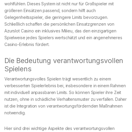
wohlfühlen. Dieses System ist nicht nur für Großspieler mit
größeren Einsätzen passend, sondern hilft auch
Gelegenheitsspieler, die geringere Limits bevorzugen.
Schließlich schaffen die persönlichen Einsatzgrenzen von
Azurslot Casino ein inklusives Milieu, das den einzigartigen
Spielweise jedes Spielers wertschätzt und ein angenehmeres
Casino-Erlebnis fördert.
Die Bedeutung verantwortungsvollen
Spielens
Verantwortungsvolles Spielen trägt wesentlich zu einem
verbesserten Spielerlebnis bei, insbesondere in einem Rahmen
mit individuell anpassbaren Limits. So können Spieler ihre Zeit
nutzen, ohne in schädliche Verhaltensmuster zu verfallen. Daher
ist die Integration von verantwortungsfördernden Maßnahmen
notwendig.
Hier sind drei wichtige Aspekte des verantwortungsvollen