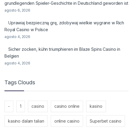
grundlegenden Spieler-Geschichte in Deutschland geworden ist
agosto 6, 2026
Uprawiaj bezpieczną grę, zdobywaj wielkie wygrane w Rich
Royal Casino w Polsce
agosto 4, 2026
Sicher zocken, kühn triumphieren im Blaze Spins Casino in
Belgien
agosto 4, 2026
Tags Clouds
-
1
casino
casino online
kasino
kasino dalam talian
online casino
Superbet casino