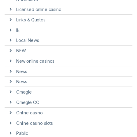
Licensed online casino
Links & Quotes
lk
Local News
NEW
New online casinos
News
News
Omegle
Omegle CC
Online casino
Online casino slots
Pablic