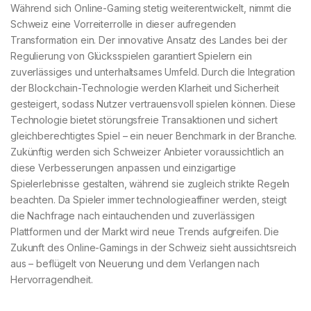
Während sich Online-Gaming stetig weiterentwickelt, nimmt die
Schweiz eine Vorreiterrolle in dieser aufregenden
Transformation ein. Der innovative Ansatz des Landes bei der
Regulierung von Glücksspielen garantiert Spielern ein
zuverlässiges und unterhaltsames Umfeld. Durch die Integration
der Blockchain-Technologie werden Klarheit und Sicherheit
gesteigert, sodass Nutzer vertrauensvoll spielen können. Diese
Technologie bietet störungsfreie Transaktionen und sichert
gleichberechtigtes Spiel – ein neuer Benchmark in der Branche.
Zukünftig werden sich Schweizer Anbieter voraussichtlich an
diese Verbesserungen anpassen und einzigartige
Spielerlebnisse gestalten, während sie zugleich strikte Regeln
beachten. Da Spieler immer technologieaffiner werden, steigt
die Nachfrage nach eintauchenden und zuverlässigen
Plattformen und der Markt wird neue Trends aufgreifen. Die
Zukunft des Online-Gamings in der Schweiz sieht aussichtsreich
aus – beflügelt von Neuerung und dem Verlangen nach
Hervorragendheit.