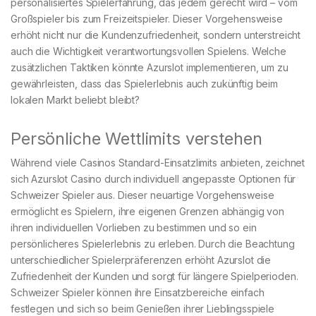
personalisiertes Spielerfahrung, das jedem gerecht wird – vom
Großspieler bis zum Freizeitspieler. Dieser Vorgehensweise
erhöht nicht nur die Kundenzufriedenheit, sondern unterstreicht
auch die Wichtigkeit verantwortungsvollen Spielens. Welche
zusätzlichen Taktiken könnte Azurslot implementieren, um zu
gewährleisten, dass das Spielerlebnis auch zukünftig beim
lokalen Markt beliebt bleibt?
Persönliche Wettlimits verstehen
Während viele Casinos Standard-Einsatzlimits anbieten, zeichnet
sich Azurslot Casino durch individuell angepasste Optionen für
Schweizer Spieler aus. Dieser neuartige Vorgehensweise
ermöglicht es Spielern, ihre eigenen Grenzen abhängig von
ihren individuellen Vorlieben zu bestimmen und so ein
persönlicheres Spielerlebnis zu erleben. Durch die Beachtung
unterschiedlicher Spielerpräferenzen erhöht Azurslot die
Zufriedenheit der Kunden und sorgt für längere Spielperioden.
Schweizer Spieler können ihre Einsatzbereiche einfach
festlegen und sich so beim Genießen ihrer Lieblingsspiele