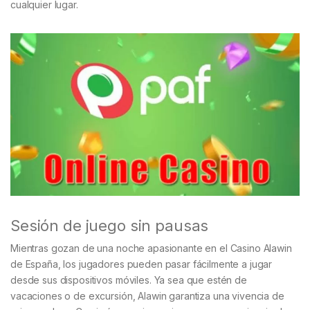
cualquier lugar.
Sesión de juego sin pausas
Mientras gozan de una noche apasionante en el Casino Alawin
de España, los jugadores pueden pasar fácilmente a jugar
desde sus dispositivos móviles. Ya sea que estén de
vacaciones o de excursión, Alawin garantiza una vivencia de