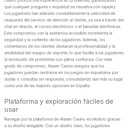
casino prioriza una experiencia sin problemas, garantizando
que cualquier pregunta o inquietud se resuelva con rapidez.
Los jugadores han alabado constantemente la velocidad de
respuesta del servicio de atención al cliente, ya sea a través del
chat en directo, el correo electrónico o el llamadas telefónicas.
Este compromiso con la asistencia accesible incrementa la
seguridad y la contento de los jugadores. Además, los
comentarios de los clientes destacan la profesionalidad y la
amabilidad del equipo de soporte, lo que facilita a los jugadores
la resolución de problemas con plena confianza. Con este
grado de compromiso, Alawin Casino asegura que los
jugadores puedan centrarse en los juegos sin inquietarse por
dudas o consultas sin respuesta, consolidando aún más su lugar
como una de las mejores opciones en España.
Plataforma y exploración fáciles de
usar
Navegar por la plataforma de Alawin Casino es intuitivo gracias
a su diseño amigable. Con un diseño claro, los jugadores