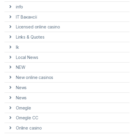
info
IT Вакансії
Licensed online casino
Links & Quotes
lk
Local News
NEW
New online casinos
News
News
Omegle
Omegle CC
Online casino