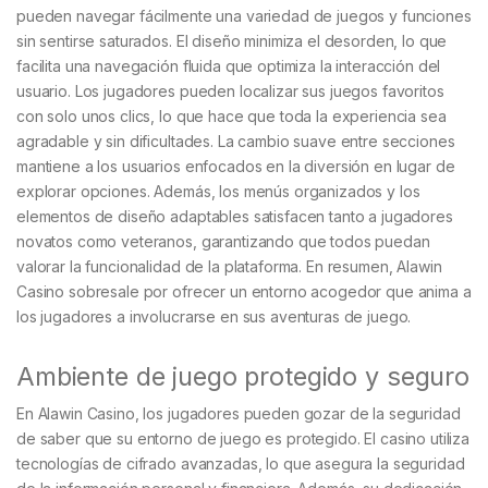
pueden navegar fácilmente una variedad de juegos y funciones
sin sentirse saturados. El diseño minimiza el desorden, lo que
facilita una navegación fluida que optimiza la interacción del
usuario. Los jugadores pueden localizar sus juegos favoritos
con solo unos clics, lo que hace que toda la experiencia sea
agradable y sin dificultades. La cambio suave entre secciones
mantiene a los usuarios enfocados en la diversión en lugar de
explorar opciones. Además, los menús organizados y los
elementos de diseño adaptables satisfacen tanto a jugadores
novatos como veteranos, garantizando que todos puedan
valorar la funcionalidad de la plataforma. En resumen, Alawin
Casino sobresale por ofrecer un entorno acogedor que anima a
los jugadores a involucrarse en sus aventuras de juego.
Ambiente de juego protegido y seguro
En Alawin Casino, los jugadores pueden gozar de la seguridad
de saber que su entorno de juego es protegido. El casino utiliza
tecnologías de cifrado avanzadas, lo que asegura la seguridad