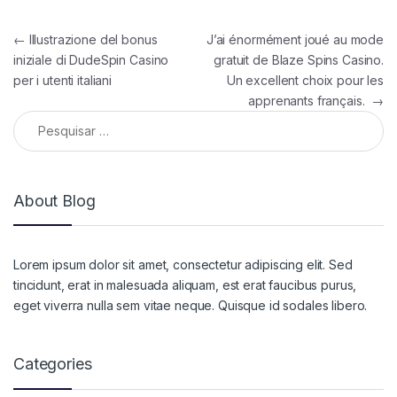
Navegação de Post
←
Illustrazione del bonus
J’ai énormément joué au mode
iniziale di DudeSpin Casino
gratuit de Blaze Spins Casino.
per i utenti italiani
Un excellent choix pour les
apprenants français.
→
Pesquisar por:
About Blog
Lorem ipsum dolor sit amet, consectetur adipiscing elit. Sed
tincidunt, erat in malesuada aliquam, est erat faucibus purus,
eget viverra nulla sem vitae neque. Quisque id sodales libero.
Categories