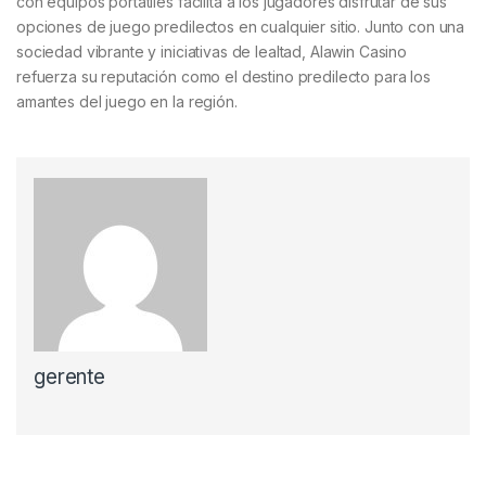
con equipos portátiles facilita a los jugadores disfrutar de sus
opciones de juego predilectos en cualquier sitio. Junto con una
sociedad vibrante y iniciativas de lealtad, Alawin Casino
refuerza su reputación como el destino predilecto para los
amantes del juego en la región.
gerente