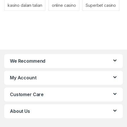
kasino dalam talian
online casino
Superbet casino
We Recommend
My Account
Customer Care
About Us