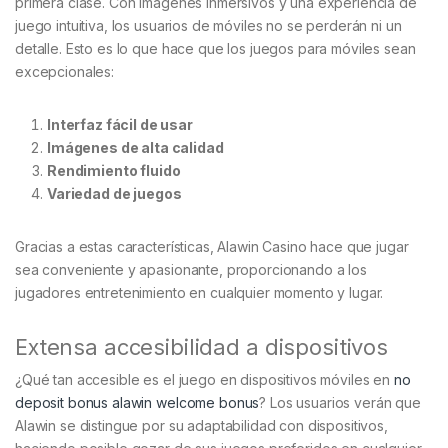
primera clase. Con imágenes inmersivos y una experiencia de
juego intuitiva, los usuarios de móviles no se perderán ni un
detalle. Esto es lo que hace que los juegos para móviles sean
excepcionales:
Interfaz fácil de usar
Imágenes de alta calidad
Rendimiento fluido
Variedad de juegos
Gracias a estas características, Alawin Casino hace que jugar
sea conveniente y apasionante, proporcionando a los
jugadores entretenimiento en cualquier momento y lugar.
Extensa accesibilidad a dispositivos
¿Qué tan accesible es el juego en dispositivos móviles en
no
deposit bonus alawin welcome bonus
? Los usuarios verán que
Alawin se distingue por su adaptabilidad con dispositivos,