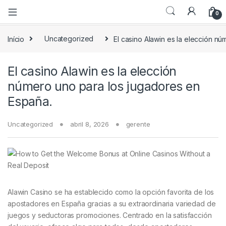
0
Início
Uncategorized
El casino Alawin es la elección n
El casino Alawin es la elección
número uno para los jugadores en
España.
Uncategorized
abril 8, 2026
gerente
Alawin Casino se ha establecido como la opción favorita de los
apostadores en España gracias a su extraordinaria variedad de
juegos y seductoras promociones. Centrado en la satisfacción