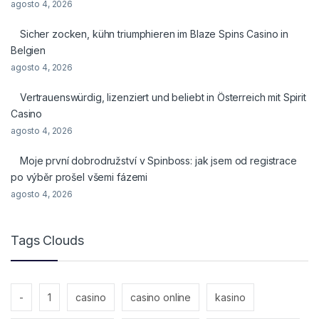
agosto 4, 2026
Sicher zocken, kühn triumphieren im Blaze Spins Casino in
Belgien
agosto 4, 2026
Vertrauenswürdig, lizenziert und beliebt in Österreich mit Spirit
Casino
agosto 4, 2026
Moje první dobrodružství v Spinboss: jak jsem od registrace
po výběr prošel všemi fázemi
agosto 4, 2026
Tags Clouds
-
1
casino
casino online
kasino