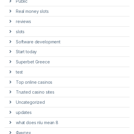
Public
Real money slots
reviews
slots
Software development
Start today
Superbet Greece
test
Top online casinos
Trusted casino sites
Uncategorized
updates
what does nlu mean 8
Финтех