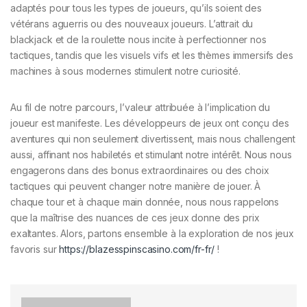
adaptés pour tous les types de joueurs, qu’ils soient des
vétérans aguerris ou des nouveaux joueurs. L’attrait du
blackjack et de la roulette nous incite à perfectionner nos
tactiques, tandis que les visuels vifs et les thèmes immersifs des
machines à sous modernes stimulent notre curiosité.
Au fil de notre parcours, l’valeur attribuée à l’implication du
joueur est manifeste. Les développeurs de jeux ont conçu des
aventures qui non seulement divertissent, mais nous challengent
aussi, affinant nos habiletés et stimulant notre intérêt. Nous nous
engagerons dans des bonus extraordinaires ou des choix
tactiques qui peuvent changer notre manière de jouer. À
chaque tour et à chaque main donnée, nous nous rappelons
que la maîtrise des nuances de ces jeux donne des prix
exaltantes. Alors, partons ensemble à la exploration de nos jeux
favoris sur
https://blazesspinscasino.com/fr-fr/
!