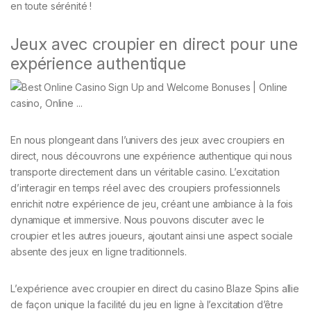
en toute sérénité !
Jeux avec croupier en direct pour une
expérience authentique
En nous plongeant dans l’univers des jeux avec croupiers en
direct, nous découvrons une expérience authentique qui nous
transporte directement dans un véritable casino. L’excitation
d’interagir en temps réel avec des croupiers professionnels
enrichit notre expérience de jeu, créant une ambiance à la fois
dynamique et immersive. Nous pouvons discuter avec le
croupier et les autres joueurs, ajoutant ainsi une aspect sociale
absente des jeux en ligne traditionnels.
L’expérience avec croupier en direct du casino Blaze Spins allie
de façon unique la facilité du jeu en ligne à l’excitation d’être