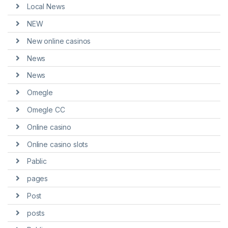
Local News
NEW
New online casinos
News
News
Omegle
Omegle CC
Online casino
Online casino slots
Pablic
pages
Post
posts