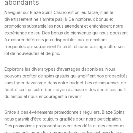
abondants
Naviguer sur Blaze Spins Casino est un jeu facile, mais le
divertissement ne s’arrête pas là. De nombreux bonus et
promotions substantielles nous attendent et enrichissent notre
expérience de jeu. Des bonus de bienvenue qui nous poussent
à explorer différents jeux disponibles aux promotions
fréquentes qui soutiennent l’intérêt, chaque passage offre son
lot de nouveautés et de prix.
Explorons les divers types d’avantages disponibles. Nous
pouvons profiter de spins gratuits qui amplifient nos probabilités
sans taper davantage dans notre budget. Les récompenses de
fidélité sont un autre bon moyen d’amasser des bénéfices au fil
du temps et nous encouragent à revenir.
Grâce à des événements promotionnels réguliers, Blaze Spins
nous garantit d’être toujours gratifiés pour notre participation.
Ces promotions proposent souvent des défis et des concours
passionnants avec des prix importants, renforçant ainsi le sens