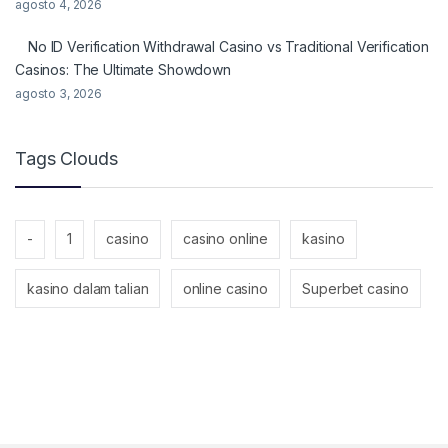
agosto 4, 2026
No ID Verification Withdrawal Casino vs Traditional Verification
Casinos: The Ultimate Showdown
agosto 3, 2026
Tags Clouds
-
1
casino
casino online
kasino
kasino dalam talian
online casino
Superbet casino