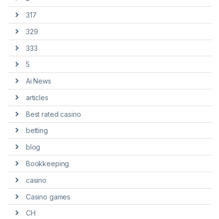
317
329
333
5
Ai News
articles
Best rated casino
betting
blog
Bookkeeping
casino
Casino games
CH