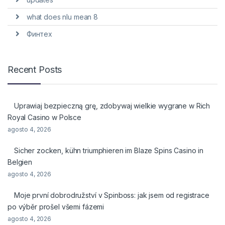
what does nlu mean 8
Финтех
Recent Posts
Uprawiaj bezpieczną grę, zdobywaj wielkie wygrane w Rich
Royal Casino w Polsce
agosto 4, 2026
Sicher zocken, kühn triumphieren im Blaze Spins Casino in
Belgien
agosto 4, 2026
Moje první dobrodružství v Spinboss: jak jsem od registrace
po výběr prošel všemi fázemi
agosto 4, 2026