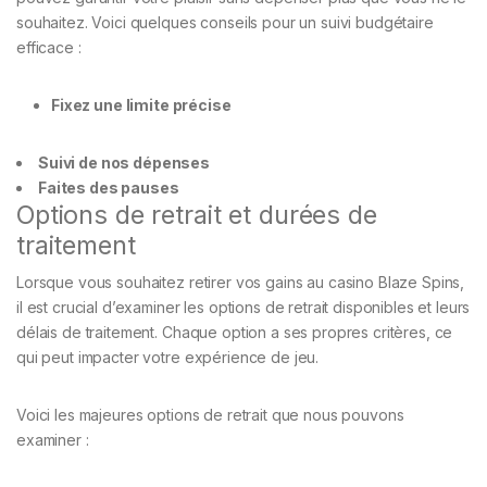
souhaitez. Voici quelques conseils pour un suivi budgétaire
efficace :
Fixez une limite précise
Suivi de nos dépenses
Faites des pauses
Options de retrait et durées de
traitement
Lorsque vous souhaitez retirer vos gains au casino Blaze Spins,
il est crucial d’examiner les options de retrait disponibles et leurs
délais de traitement. Chaque option a ses propres critères, ce
qui peut impacter votre expérience de jeu.
Voici les majeures options de retrait que nous pouvons
examiner :