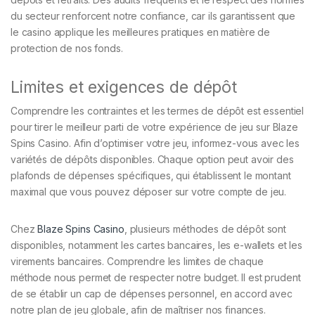
du secteur renforcent notre confiance, car ils garantissent que
le casino applique les meilleures pratiques en matière de
protection de nos fonds.
Limites et exigences de dépôt
Comprendre les contraintes et les termes de dépôt est essentiel
pour tirer le meilleur parti de votre expérience de jeu sur Blaze
Spins Casino. Afin d’optimiser votre jeu, informez-vous avec les
variétés de dépôts disponibles. Chaque option peut avoir des
plafonds de dépenses spécifiques, qui établissent le montant
maximal que vous pouvez déposer sur votre compte de jeu.
Chez
Blaze Spins Casino
, plusieurs méthodes de dépôt sont
disponibles, notamment les cartes bancaires, les e-wallets et les
virements bancaires. Comprendre les limites de chaque
méthode nous permet de respecter notre budget. Il est prudent
de se établir un cap de dépenses personnel, en accord avec
notre plan de jeu globale, afin de maîtriser nos finances.