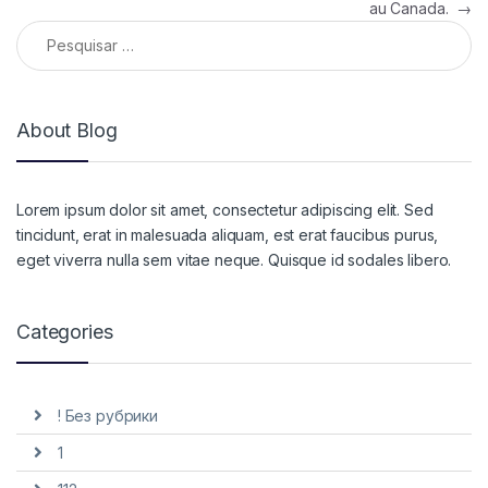
au Canada.
→
Pesquisar por:
About Blog
Lorem ipsum dolor sit amet, consectetur adipiscing elit. Sed
tincidunt, erat in malesuada aliquam, est erat faucibus purus,
eget viverra nulla sem vitae neque. Quisque id sodales libero.
Categories
! Без рубрики
1