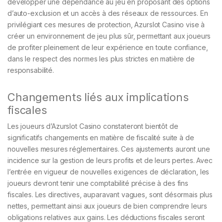
développer une dépendance au jeu en proposant des options
d’auto-exclusion et un accès à des réseaux de ressources. En
privilégiant ces mesures de protection, Azurslot Casino vise à
créer un environnement de jeu plus sûr, permettant aux joueurs
de profiter pleinement de leur expérience en toute confiance,
dans le respect des normes les plus strictes en matière de
responsabilité.
Changements liés aux implications
fiscales
Les joueurs d’Azurslot Casino constateront bientôt de
significatifs changements en matière de fiscalité suite à de
nouvelles mesures réglementaires. Ces ajustements auront une
incidence sur la gestion de leurs profits et de leurs pertes. Avec
l’entrée en vigueur de nouvelles exigences de déclaration, les
joueurs devront tenir une comptabilité précise à des fins
fiscales. Les directives, auparavant vagues, sont désormais plus
nettes, permettant ainsi aux joueurs de bien comprendre leurs
obligations relatives aux gains. Les déductions fiscales seront