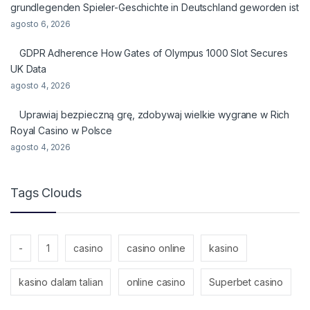
grundlegenden Spieler-Geschichte in Deutschland geworden ist
agosto 6, 2026
GDPR Adherence How Gates of Olympus 1000 Slot Secures
UK Data
agosto 4, 2026
Uprawiaj bezpieczną grę, zdobywaj wielkie wygrane w Rich
Royal Casino w Polsce
agosto 4, 2026
Tags Clouds
-
1
casino
casino online
kasino
kasino dalam talian
online casino
Superbet casino