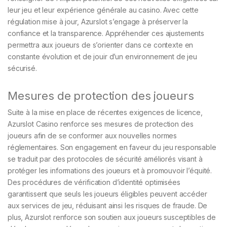
leur jeu et leur expérience générale au casino. Avec cette
régulation mise à jour, Azurslot s’engage à préserver la
confiance et la transparence. Appréhender ces ajustements
permettra aux joueurs de s’orienter dans ce contexte en
constante évolution et de jouir d’un environnement de jeu
sécurisé.
Mesures de protection des joueurs
Suite à la mise en place de récentes exigences de licence,
Azurslot Casino renforce ses mesures de protection des
joueurs afin de se conformer aux nouvelles normes
réglementaires. Son engagement en faveur du jeu responsable
se traduit par des protocoles de sécurité améliorés visant à
protéger les informations des joueurs et à promouvoir l’équité.
Des procédures de vérification d’identité optimisées
garantissent que seuls les joueurs éligibles peuvent accéder
aux services de jeu, réduisant ainsi les risques de fraude. De
plus, Azurslot renforce son soutien aux joueurs susceptibles de