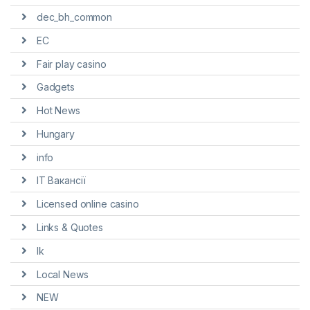
dec_bh_common
EC
Fair play casino
Gadgets
Hot News
Hungary
info
IT Вакансії
Licensed online casino
Links & Quotes
lk
Local News
NEW