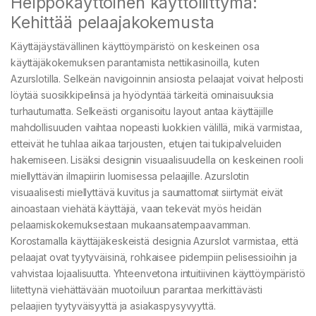
Helppokäyttöinen käyttöliittymä:
Kehittää pelaajakokemusta
Käyttäjäystävällinen käyttöympäristö on keskeinen osa
käyttäjäkokemuksen parantamista nettikasinoilla, kuten
Azurslotilla. Selkeän navigoinnin ansiosta pelaajat voivat helposti
löytää suosikkipelinsä ja hyödyntää tärkeitä ominaisuuksia
turhautumatta. Selkeästi organisoitu layout antaa käyttäjille
mahdollisuuden vaihtaa nopeasti luokkien välillä, mikä varmistaa,
etteivät he tuhlaa aikaa tarjousten, etujen tai tukipalveluiden
hakemiseen. Lisäksi designin visuaalisuudella on keskeinen rooli
miellyttävän ilmapiirin luomisessa pelaajille. Azurslotin
visuaalisesti miellyttävä kuvitus ja saumattomat siirtymät eivät
ainoastaan viehätä käyttäjiä, vaan tekevät myös heidän
pelaamiskokemuksestaan mukaansatempaavamman.
Korostamalla käyttäjäkeskeistä designia Azurslot varmistaa, että
pelaajat ovat tyytyväisinä, rohkaisee pidempiin pelisessioihin ja
vahvistaa lojaalisuutta. Yhteenvetona intuitiivinen käyttöympäristö
liitettynä viehättävään muotoiluun parantaa merkittävästi
pelaajien tyytyväisyyttä ja asiakaspysyvyyttä.