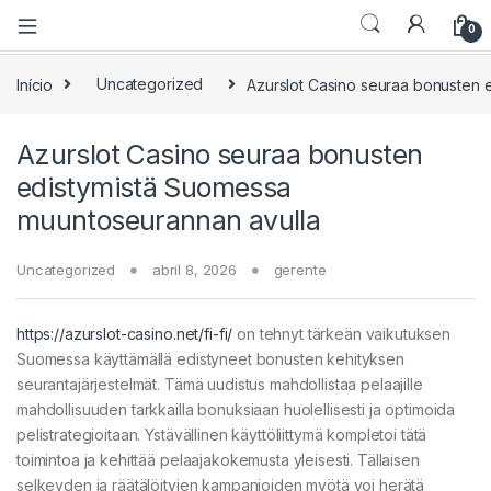
0
Início
Uncategorized
Azurslot Casino seuraa bonusten 
Azurslot Casino seuraa bonusten
edistymistä Suomessa
muuntoseurannan avulla
Uncategorized
abril 8, 2026
gerente
https://azurslot-casino.net/fi-fi/
on tehnyt tärkeän vaikutuksen
Suomessa käyttämällä edistyneet bonusten kehityksen
seurantajärjestelmät. Tämä uudistus mahdollistaa pelaajille
mahdollisuuden tarkkailla bonuksiaan huolellisesti ja optimoida
pelistrategioitaan. Ystävällinen käyttöliittymä kompletoi tätä
toimintoa ja kehittää pelaajakokemusta yleisesti. Tällaisen
selkeyden ja räätälöityjen kampanjoiden myötä voi herätä