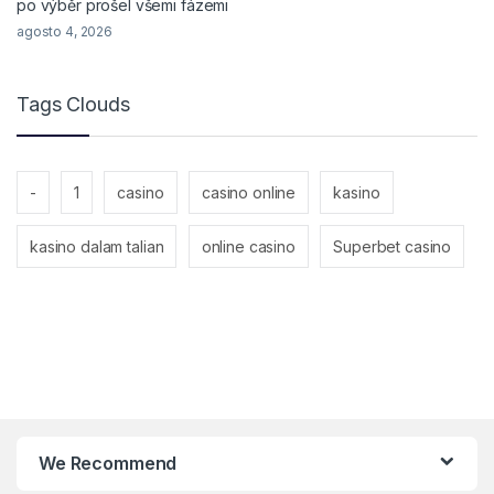
po výběr prošel všemi fázemi
agosto 4, 2026
Tags Clouds
-
1
casino
casino online
kasino
kasino dalam talian
online casino
Superbet casino
We Recommend