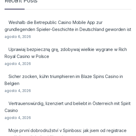
Recent Posts
Weshalb die Betrepublic Casino Mobile App zur
grundlegenden Spieler-Geschichte in Deutschland geworden ist
agosto 6, 2026
Uprawiaj bezpieczną grę, zdobywaj wielkie wygrane w Rich
Royal Casino w Polsce
agosto 4, 2026
Sicher zocken, kühn triumphieren im Blaze Spins Casino in
Belgien
agosto 4, 2026
Vertrauenswürdig, lizenziert und beliebt in Österreich mit Spirit
Casino
agosto 4, 2026
Moje první dobrodružství v Spinboss: jak jsem od registrace