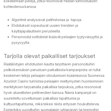
kokeilemaan pelejä, jotka resonoivat heidän kiinnostuksen
kohteidensa kanssa.
Algoritmit analysoivat pelihistoriaa ja -tapoja.
Ehdotukset sopeutuvat uusien trendien ja
käyttäjäpalautteen perusteella.
Personoidut soittolistat lisäävät pelaajien tyytyväisyyttä ja
pysyvyyttä.
Tarjolla olevat paikalliset tarjoukset
Räätälöityjen ehdotusten kautta tarjottaviin personoituihin
pelikokemuksiin perustuen paikallisista kampanjoista on tullut
keskeinen tekijä pelaajien sitoutumisen lisäämisessä Suomessa.
Azurslot Casino tunnistaa pelaajien mieltymysten huomioimisen
merkityksen tarjoamalla paikallisia tarjouksia, jotka resonoivat
hyvin alueellisten pelitrendien kanssa. Nämä kampanjat on
suunniteltu soveltumaan paikallisia tapahtumia ja
kulttuuritapahtumia, mikä tekee niistä erityisen houkuttelevia.
Esimerkiksi suosittuihin suomalaisiin juhlapäiviin tai teemoihin