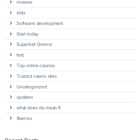
reviews
slots
Software development
Start today
Superbet Greece
test
Top online casinos
Trusted casino sites
Uncategorized
updates
what does nlu mean 8
Финтех